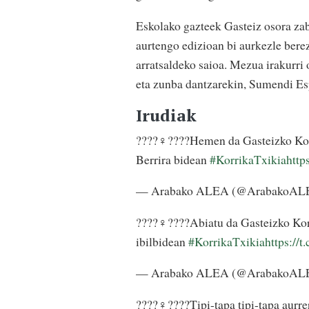
Eskolako gazteek Gasteiz osora zab
aurtengo edizioan bi aurkezle berez
arratsaldeko saioa. Mezua irakurri 
eta zunba dantzarekin, Sumendi Es
Irudiak
????‍♀️????Hemen da Gasteizko Korr
Berrira bidean
#KorrikaTxikia
htt
— Arabako ALEA (@ArabakoA
????‍♀️????Abiatu da Gasteizko Kor
ibilbidean
#KorrikaTxikia
https:/
— Arabako ALEA (@ArabakoA
????‍♀️????Tipi-tapa tipi-tapa aurre