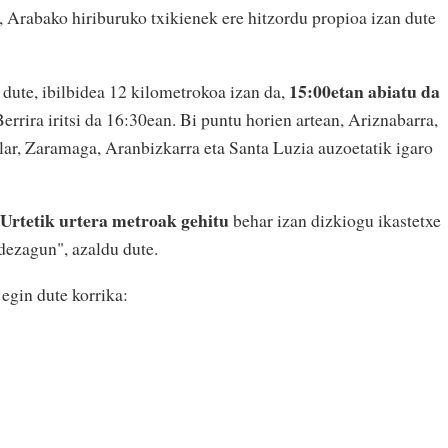
a, Arabako hiriburuko txikienek ere hitzordu propioa izan dute
15:00etan abiatu da
 dute, ibilbidea 12 kilometrokoa izan da,
Berrira iritsi da 16:30ean. Bi puntu horien artean, Ariznabarra,
lar, Zaramaga, Aranbizkarra eta Santa Luzia auzoetatik igaro
Urtetik urtera metroak gehitu
behar izan dizkiogu ikastetxe
 dezagun", azaldu dute.
egin dute korrika: