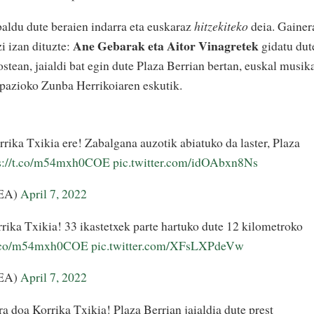
aldu dute beraien indarra eta euskaraz
hitzekiteko
deia. Gainer
Ane Gebarak eta Aitor Vinagretek
i izan dituzte:
gidatu dut
ostean, jaialdi bat egin dute Plaza Berrian bertan, euskal musik
pazioko Zunba Herrikoiaren eskutik.
ika Txikia ere! Zabalgana auzotik abiatuko da laster, Plaza
ps://t.co/m54mxh0COE
pic.twitter.com/idOAbxn8Ns
LEA)
April 7, 2022
rika Txikia! 33 ikastetxek parte hartuko dute 12 kilometroko
/t.co/m54mxh0COE
pic.twitter.com/XFsLXPdeVw
LEA)
April 7, 2022
ra doa Korrika Txikia! Plaza Berrian jaialdia dute prest