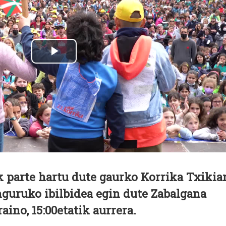
k parte hartu dute gaurko Korrika Txikia
inguruko ibilbidea egin dute Zabalgana
aino, 15:00etatik aurrera.