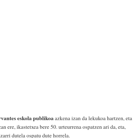
vantes eskola publikoa
azkena izan da lekukoa hartzen, eta
an ere, ikastetxea bere 50. urteurrena ospatzen ari da, eta,
zarri dutela ospatu dute horrela.