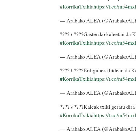
#KorrikaTxikia
https://t.co/m54m
— Arabako ALEA (@ArabakoA
????‍♀️????Gasteizko kaleetan da Ko
#KorrikaTxikia
https://t.co/m54m
— Arabako ALEA (@ArabakoA
????‍♀️????Erdigunera bidean da Ko
#KorrikaTxikia
https://t.co/m54m
— Arabako ALEA (@ArabakoA
????‍♀️????Kaleak txiki geratu dir
#KorrikaTxikia
https://t.co/m54m
— Arabako ALEA (@ArabakoA