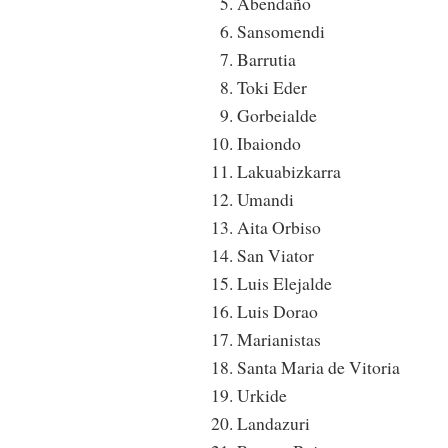
Abendaño
Sansomendi
Barrutia
Toki Eder
Gorbeialde
Ibaiondo
Lakuabizkarra
Umandi
Aita Orbiso
San Viator
Luis Elejalde
Luis Dorao
Marianistas
Santa Maria de Vitoria
Urkide
Landazuri