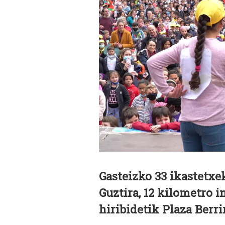
Gasteizko 33 ikastetxe
Guztira, 12 kilometro 
hiribidetik Plaza Berrir