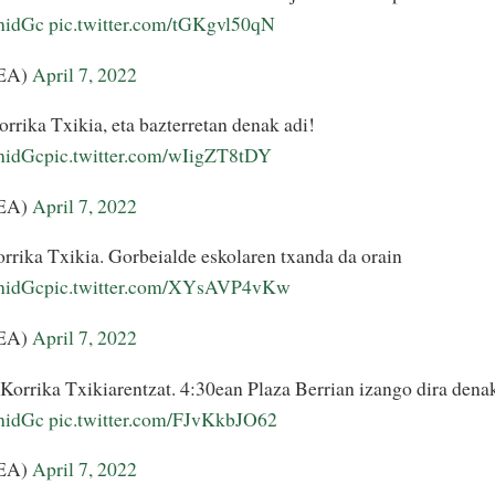
xhidGc
pic.twitter.com/tGKgvl50qN
LEA)
April 7, 2022
rrika Txikia, eta bazterretan denak adi!
xhidGc
pic.twitter.com/wIigZT8tDY
LEA)
April 7, 2022
rrika Txikia. Gorbeialde eskolaren txanda da orain
xhidGc
pic.twitter.com/XYsAVP4vKw
LEA)
April 7, 2022
a Korrika Txikiarentzat. 4:30ean Plaza Berrian izango dira dena
xhidGc
pic.twitter.com/FJvKkbJO62
LEA)
April 7, 2022