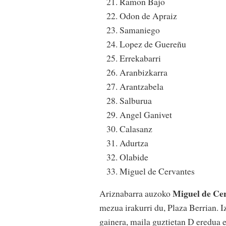
Ramon Bajo
Odon de Apraiz
Samaniego
Lopez de Guereñu
Errekabarri
Aranbizkarra
Arantzabela
Salburua
Angel Ganivet
Calasanz
Adurtza
Olabide
Miguel de Cervantes
Miguel de Cer
Ariznabarra auzoko
mezua irakurri du, Plaza Berrian. Iz
gainera, maila guztietan D eredua e