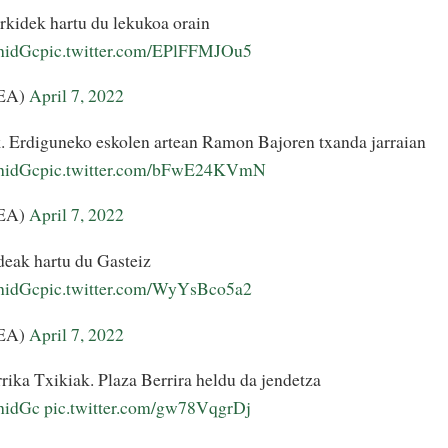
rkidek hartu du lekukoa orain
xhidGc
pic.twitter.com/EPlFFMJOu5
LEA)
April 7, 2022
k. Erdiguneko eskolen artean Ramon Bajoren txanda jarraian
xhidGc
pic.twitter.com/bFwE24KVmN
LEA)
April 7, 2022
ldeak hartu du Gasteiz
xhidGc
pic.twitter.com/WyYsBco5a2
LEA)
April 7, 2022
rika Txikiak. Plaza Berrira heldu da jendetza
xhidGc
pic.twitter.com/gw78VqgrDj