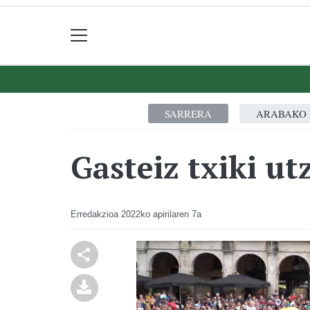
SARRERA
ARABAKO 
Gasteiz txiki ut
Erredakzioa
2022ko apirilaren 7a