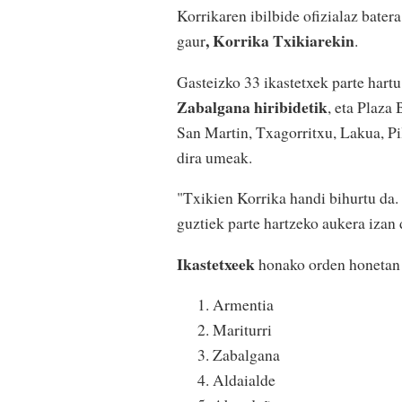
Korrikaren ibilbide ofizialaz bater
, Korrika Txikiarekin
gaur
.
Gasteizko 33 ikastetxek parte hartu
Zabalgana hiribidetik
, eta Plaza 
San Martin, Txagorritxu, Lakua, Pi
dira umeak.
"Txikien Korrika handi bihurtu da.
guztiek parte hartzeko aukera izan
Ikastetxeek
honako orden honetan 
Armentia
Mariturri
Zabalgana
Aldaialde