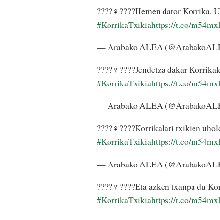
????‍♀️????Hemen dator Korrika. U
#KorrikaTxikia
https://t.co/m54m
— Arabako ALEA (@ArabakoA
????‍♀️????Jendetza dakar Korrika
#KorrikaTxikia
https://t.co/m54m
— Arabako ALEA (@ArabakoA
????‍♀️????Korrikalari txikien uho
#KorrikaTxikia
https://t.co/m54m
— Arabako ALEA (@ArabakoA
????‍♀️????Eta azken txanpa du Kor
#KorrikaTxikia
https://t.co/m54m