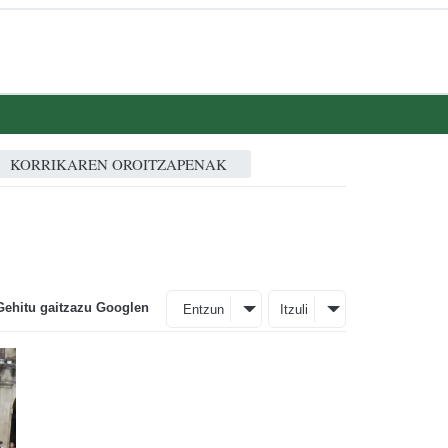
KORRIKAREN OROITZAPENAK
Gehitu gaitzazu Googlen
Entzun
Itzuli