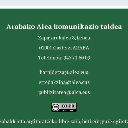
Arabako Alea komunikazio taldea
Zapatari kalea 8, behea
01001 Gasteiz, ARABA
Telefonoa: 945 71 60 09
harpidetza@alea.eus
erredakzioa@alea.eus
publizitatea@alea.eus
baldu eta argitaratzeko libre zara, beti ere, gure egile