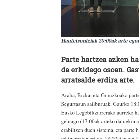
Hautetsontziak 20:00ak arte eg
Parte hartzea azken h
da erkidego osoan. Gas
arratsalde erdira arte.
Araba, Bizkai eta Gipuzkoako parte
Segurtasun sailburuak. Gaurko 18:0
Eusko Legebiltzarrerako aurreko ha
gehiago (17:00ak arteko datuekin a
erabiltzen duen sistema, eta parte
jakinarazten ari da. 13:00etan eta 1