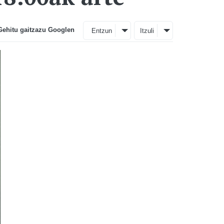
Gehitu gaitzazu Googlen
Entzun
Itzuli