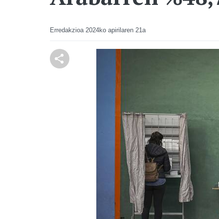
Erredakzioa
2024ko apirilaren 21a