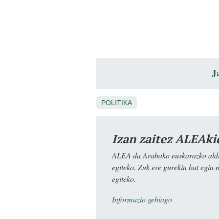
J
POLITIKA
Izan zaitez ALEAki
ALEA da Arabako euskarazko aldiz
egiteko. Zuk ere gurekin bat egin 
egiteko.
Informazio gehiago