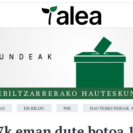
EBILTZARRERAKO HAUTESKU
AJ
EH BILDU
PSE
HAUTESKUNDEAK A
7k eman dute botoa 1