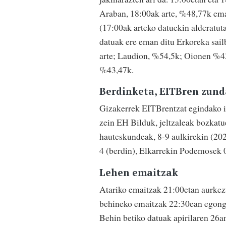
Araban, 18:00ak arte, %48,77k eman
(17:00ak arteko datuekin alderatuta
datuak ere eman ditu Erkoreka sai
arte; Laudion, %54,5k; Oionen %4
%43,47k.
Berdinketa, EITBren zun
Gizakerrek EITBrentzat egindako in
zein EH Bilduk, jeltzaleak bozkat
hauteskundeak, 8-9 aulkirekin (202
4 (berdin), Elkarrekin Podemosek 0
Lehen emaitzak
Atariko emaitzak 21:00etan aurkezt
behineko emaitzak 22:30ean egongo 
Behin betiko datuak apirilaren 26an