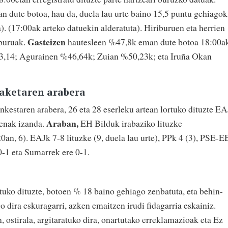
 dute botoa, hau da, duela lau urte baino 15,5 puntu gehiagok
). (17:00ak arteko datuekin alderatuta). Hiriburuen eta herrien
Gasteizen
lburuak.
hautesleen %47,8k eman dute botoa 18:00a
3,14; Agurainen %46,64k; Zuian %50,23k; eta Iruña Okan
daketaren arabera
kestaren arabera, 26 eta 28 eserleku artean lortuko dituzte E
Araban,
uenak izanda.
EH Bilduk irabaziko lituzke
0an, 6). EAJk 7-8 lituzke (9, duela lau urte), PPk 4 (3), PSE-E
-1 eta Sumarrek ere 0-1.
uko dituzte, botoen % 18 baino gehiago zenbatuta, eta behin-
dira eskuragarri, azken emaitzen irudi fidagarria eskainiz.
, ostirala, argitaratuko dira, onartutako erreklamazioak eta Ez