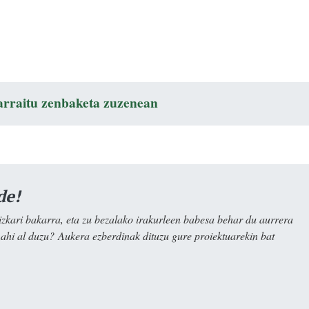
arraitu zenbaketa zuzenean
de!
kari bakarra, eta zu bezalako irakurleen babesa behar du aurrera
nahi al duzu? Aukera ezberdinak dituzu gure proiektuarekin bat