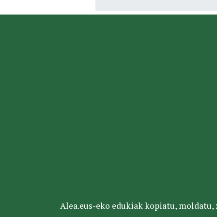
Alea.eus-eko edukiak kopiatu, moldatu, za