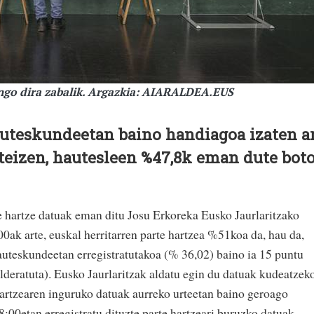
ongo dira zabalik. Argazkia: AIARALDEA.EUS
auteskundeetan baino handiagoa izaten a
teizen, hautesleen %47,8k eman dute bot
 hartze datuak eman ditu Josu Erkoreka Eusko Jaurlaritzako
0ak arte, euskal herritarren parte hartzea %51koa da, hau da,
uteskundeetan erregistratutakoa (% 36,02) baino ia 15 puntu
lderatuta). Eusko Jaurlaritzak aldatu egin du datuak kudeatzek
 hartzearen inguruko datuak aurreko urteetan baino geroago
8:00etan erregistratu dituzte parte hartzeari buruzko datuak.