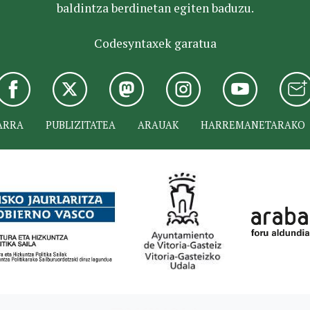
baldintza berdinetan egiten baduzu.
Codesyntaxek garatua
ARRA
PUBLIZITATEA
ARAUAK
HARREMANETARAKO