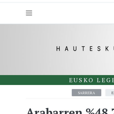
EUSKO LEG
SARRERA
E
Arabarren %48,