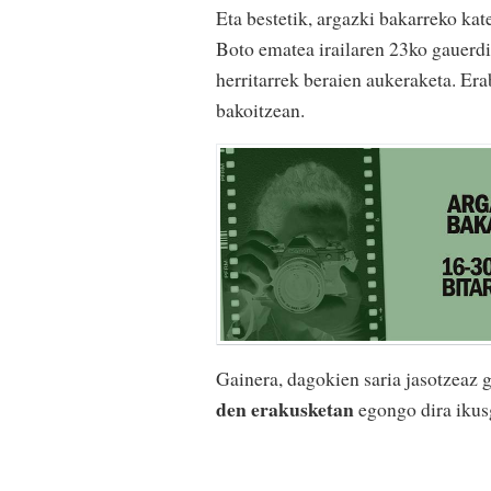
Eta bestetik, argazki bakarreko ka
Boto ematea irailaren 23ko gauerdi
herritarrek beraien aukeraketa. Era
bakoitzean.
Gainera, dagokien saria jasotzeaz 
den erakusketan
egongo dira ikusg