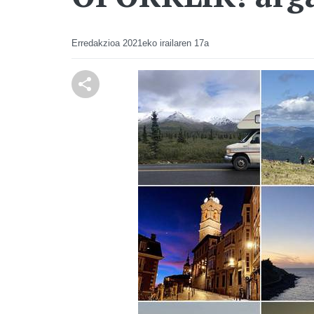
Erredakzioa
2021eko irailaren 17a