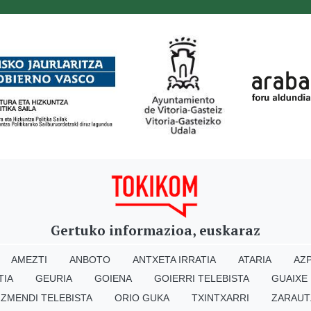
Gertuko informazioa, euskaraz
AMEZTI
ANBOTO
ANTXETA IRRATIA
ATARIA
AZP
TIA
GEURIA
GOIENA
GOIERRI TELEBISTA
GUAIXE
IZMENDI TELEBISTA
ORIO GUKA
TXINTXARRI
ZARAUT