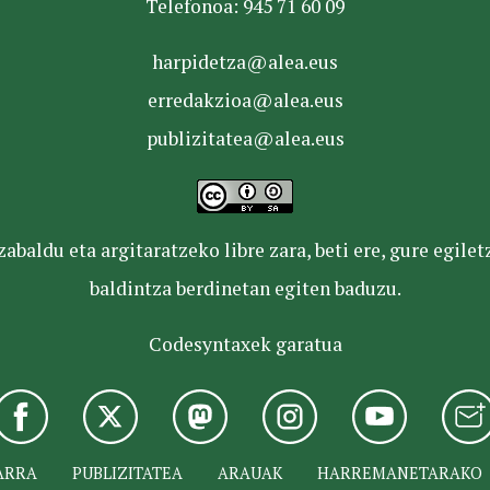
Telefonoa: 945 71 60 09
harpidetza@alea.eus
erredakzioa@alea.eus
publizitatea@alea.eus
baldu eta argitaratzeko libre zara, beti ere, gure egile
baldintza berdinetan egiten baduzu.
Codesyntaxek garatua
ARRA
PUBLIZITATEA
ARAUAK
HARREMANETARAKO