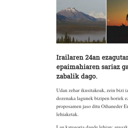
Irailaren 24an ezaguta
epaimahiaren sariaz g
zabalik dago.
Udan zehar ikusitakoak, zein bizi i
dozenaka lagunek bizipen horiek ez
proposamen jaso ditu Oihaneder E
lehiaketak.
Lau kategoria daude lehian: argazk