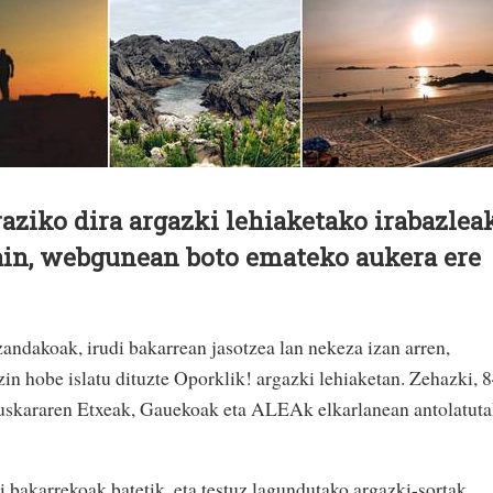
raziko dira argazki lehiaketako irabazlea
ain, webgunean boto emateko aukera ere
zandakoak, irudi bakarrean jasotzea lan nekeza izan arren,
in hobe islatu dituzte Oporklik! argazki lehiaketan. Zehazki, 
uskararen Etxeak, Gauekoak eta ALEAk elkarlanean antolatut
i bakarrekoak batetik, eta testuz lagundutako argazki-sortak