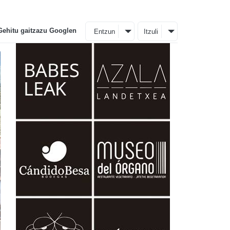
Gehitu gaitzazu Googlen
Entzun
Itzuli