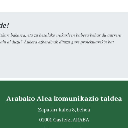
de!
kari bakarra, eta zu bezalako irakurleen babesa behar du aurrera
nahi al duzu? Aukera ezberdinak dituzu gure proiektuarekin bat
Arabako Alea komunikazio taldea
Zapatari kalea 8, behea
01001 Gasteiz, ARABA