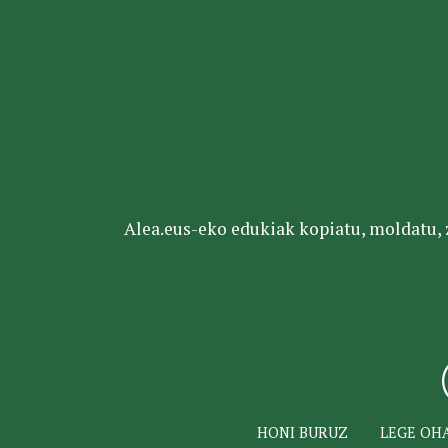
Alea.eus-eko edukiak kopiatu, moldatu, za
HONI BURUZ
LEGE OH