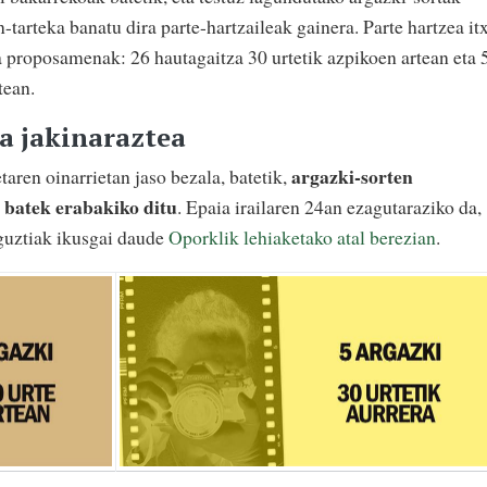
-tarteka banatu dira parte-hartzaileak gainera. Parte hartzea it
ra proposamenak: 26 hautagaitza 30 urtetik azpikoen artean eta 
tean.
a jakinaraztea
argazki-sorten
etaren oinarrietan jaso bezala, batetik,
 batek erabakiko ditu
. Epaia irailaren 24an ezagutaraziko da,
 guztiak ikusgai daude
Oporklik lehiaketako atal berezian
.