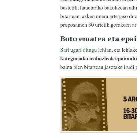
bestetik; hauetariko bakoitzean adin
bitartean, azken unera arte jaso di
proposamen 30 urtetik gorakoen ar
Boto ematea eta epai
Sari ugari ditugu lehian
, eta lehiak
kategoriako irabazleak
epaimahi
baina bien bitartean jasotako irudi