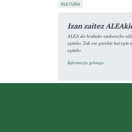
KULTURA
Izan zaitez ALEAki
ALEA da Arabako euskarazko aldiz
egiteko. Zuk ere gurekin bat egin 
egiteko.
Informazio gehiago