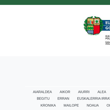
AIARALDEA
AIKOR
AIURRI
ALEA
BEGITU
ERRAN
EUSKALERRIA IRRA
KRONIKA
MAILOPE
NOAUA
O