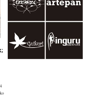
k;
84
ako