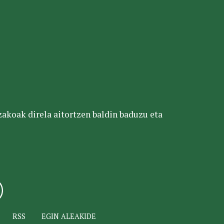
tzakoak direla aitortzen baldin baduzu eta
RSS
EGIN ALEAKIDE