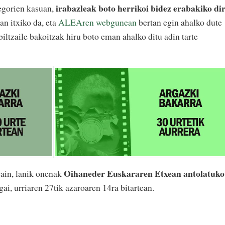
irabazleak boto herrikoi bidez erabakiko di
tegorien kasuan,
an itxiko da, eta
ALEAren webgunean
bertan egin ahalko dute
biltzaile bakoitzak hiru boto eman ahalko ditu adin tarte
Oihaneder Euskararen Etxean antolatuko
gain, lanik onenak
ai, urriaren 27tik azaroaren 14ra bitartean.