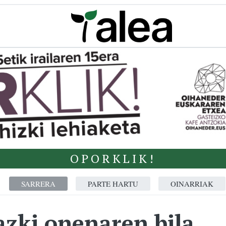
OPORKLIK!
SARRERA
PARTE HARTU
OINARRIAK
zki onenaren bila