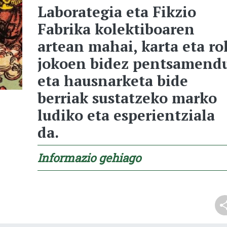
Laborategia eta Fikzio
Fabrika kolektiboaren
artean mahai, karta eta ro
jokoen bidez pentsamend
eta hausnarketa bide
berriak sustatzeko marko
ludiko eta esperientziala
da.
Informazio gehiago