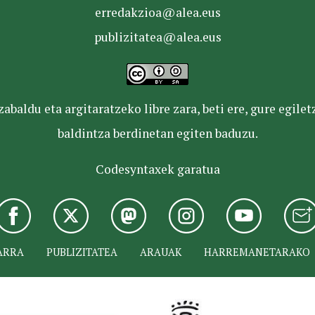
erredakzioa@alea.eus
publizitatea@alea.eus
baldu eta argitaratzeko libre zara, beti ere, gure egile
baldintza berdinetan egiten baduzu.
Codesyntaxek garatua
ARRA
PUBLIZITATEA
ARAUAK
HARREMANETARAKO