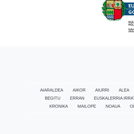
AIARALDEA
AIKOR
AIURRI
ALEA
BEGITU
ERRAN
EUSKALERRIA IRRA
KRONIKA
MAILOPE
NOAUA
O