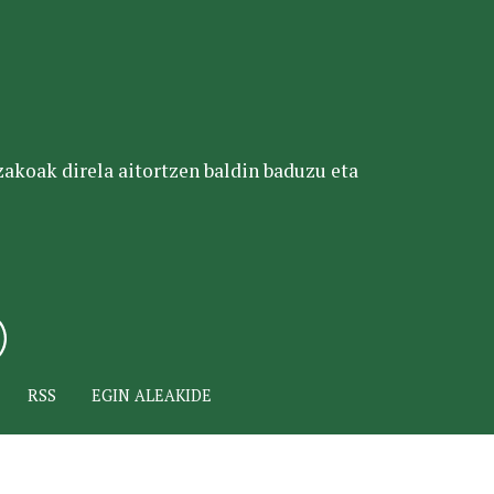
tzakoak direla aitortzen baldin baduzu eta
RSS
EGIN ALEAKIDE