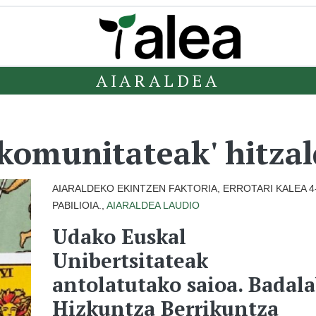
AIARALDEA
komunitateak' hitzald
AIARALDEKO EKINTZEN FAKTORIA, ERROTARI KALEA 4
PABILIOIA.,
AIARALDEA
LAUDIO
Udako Euskal
Unibertsitateak
antolatutako saioa. Badal
Hizkuntza Berrikuntza