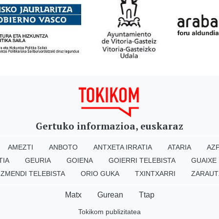
Gertuko informazioa, euskaraz
AMEZTI
ANBOTO
ANTXETA IRRATIA
ATARIA
AZP
TIA
GEURIA
GOIENA
GOIERRI TELEBISTA
GUAIXE
IZMENDI TELEBISTA
ORIO GUKA
TXINTXARRI
ZARAUT
Matx
Gurean
Ttap
Tokikom publizitatea