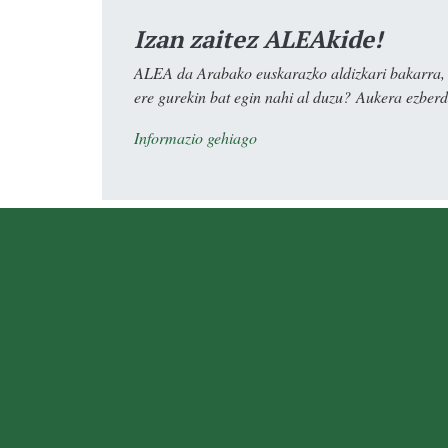
Izan zaitez ALEAkide!
ALEA da Arabako euskarazko aldizkari bakarra, e
ere gurekin bat egin nahi al duzu? Aukera ezberdi
Informazio gehiago