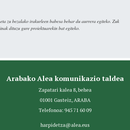
ta zu bezalako irakurleen babesa behar du aurrera egiteko. Zuk
nak dituzu gure proiektuarekin bat egiteko.
Arabako Alea komunikazio taldea
Zapatari kalea 8, behea
01001 Gasteiz, ARABA
Telefonoa: 945 71 60 09
harpidetza@alea.eus