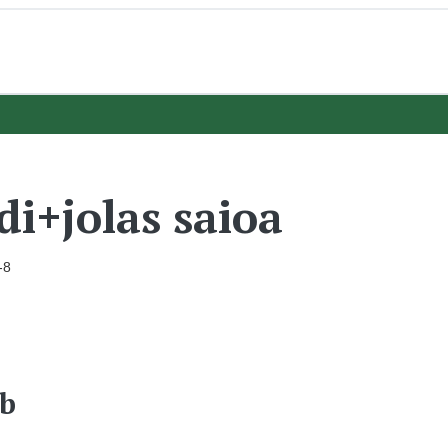
i+jolas saioa
-8
ab