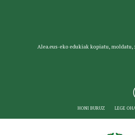
Alea.eus-eko edukiak kopiatu, moldatu, za
HONI BURUZ
LEGE OH