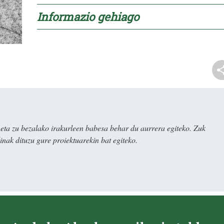
Informazio gehiago
ta zu bezalako irakurleen babesa behar du aurrera egiteko. Zuk
nak dituzu gure proiektuarekin bat egiteko.