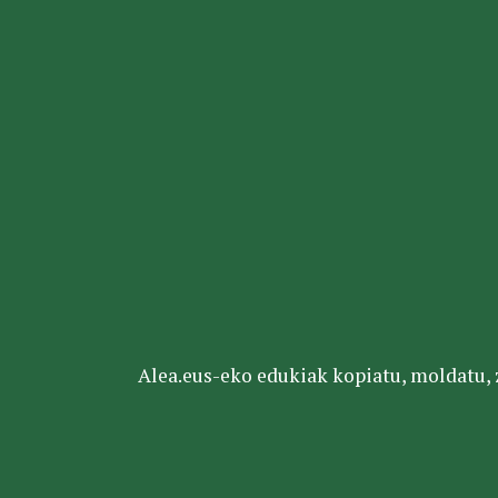
Alea.eus-eko edukiak kopiatu, moldatu, za