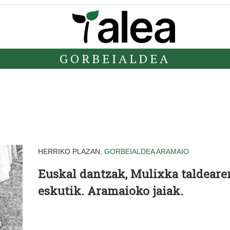
GORBEIALDEA
HERRIKO PLAZAN,
GORBEIALDEA
ARAMAIO
Euskal dantzak, Mulixka taldeare
eskutik. Aramaioko jaiak.