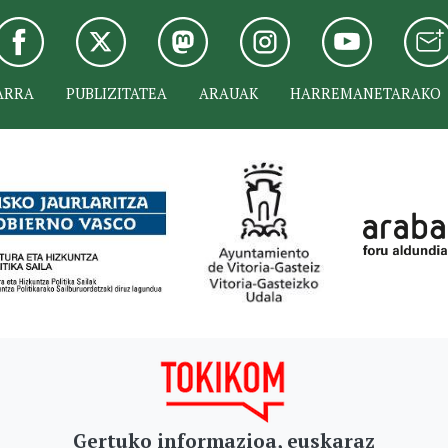
ARRA
PUBLIZITATEA
ARAUAK
HARREMANETARAKO
Gertuko informazioa, euskaraz