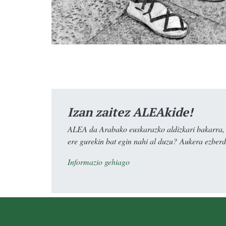
Izan zaitez ALEAkide!
ALEA da Arabako euskarazko aldizkari bakarra, e
ere gurekin bat egin nahi al duzu? Aukera ezberdi
Informazio gehiago