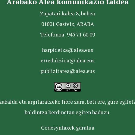
Arabako Alea komunikazio taldea
Zapatari kalea 8, behea
01001 Gasteiz, ARABA
Telefonoa: 945 71 60 09
harpidetza@alea.eus
erredakzioa@alea.eus
publizitatea@alea.eus
baldu eta argitaratzeko libre zara, beti ere, gure egile
baldintza berdinetan egiten baduzu.
Codesyntaxek garatua