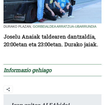
DURAKO PLAZAN,
GORBEIALDEA
ARRATZUA-UBARRUNDIA
Joselu Anaiak taldearen dantzaldia,
20:00etan eta 23:00etan. Durako jaiak.
Informazio gehiago