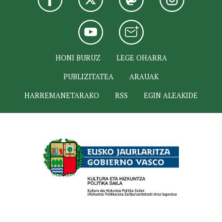
HONI BURUZ
LEGE OHARRA
PUBLIZITATEA
ARAUAK
HARREMANETARAKO
RSS
EGIN ALEAKIDE