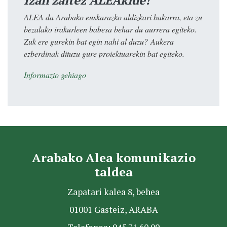
Izan zaitez ALEAkide!
ALEA da Arabako euskarazko aldizkari bakarra, eta zu
bezalako irakurleen babesa behar du aurrera egiteko.
Zuk ere gurekin bat egin nahi al duzu? Aukera
ezberdinak dituzu gure proiektuarekin bat egiteko.
Informazio gehiago
Arabako Alea komunikazio
taldea
Zapatari kalea 8, behea
01001 Gasteiz, ARABA