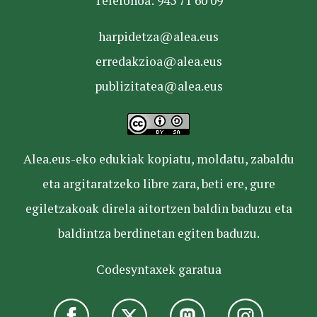
Telefonoa: 945 71 60 09
harpidetza@alea.eus
erredakzioa@alea.eus
publizitatea@alea.eus
Alea.eus-eko edukiak kopiatu, moldatu, zabaldu
eta argitaratzeko libre zara, beti ere, gure
egiletzakoak direla aitortzen baldin baduzu eta
baldintza berdinetan egiten baduzu.
Codesyntaxek garatua