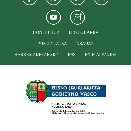
HONI BURUZ
LEGE OHARRA
PUBLIZITATEA
ARAUAK
HARREMANETARAKO
RSS
EGIN ALEAKIDE