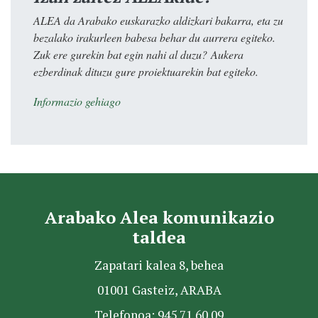
ALEA da Arabako euskarazko aldizkari bakarra, eta zu
bezalako irakurleen babesa behar du aurrera egiteko.
Zuk ere gurekin bat egin nahi al duzu? Aukera
ezberdinak dituzu gure proiektuarekin bat egiteko.
Informazio gehiago
Arabako Alea komunikazio
taldea
Zapatari kalea 8, behea
01001 Gasteiz, ARABA
Telefonoa: 945 71 60 09