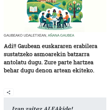
GAUBEAKO UDALETXEAN,
AÑANA
GAUBEA
Adi!! Gaubean euskararen erabilera
sustatzeko asmoarekin batzarra
antolatu dugu. Zure parte hartzea
behar dugu denon artean ekiteko.
Izan zaitez ALEAkide!