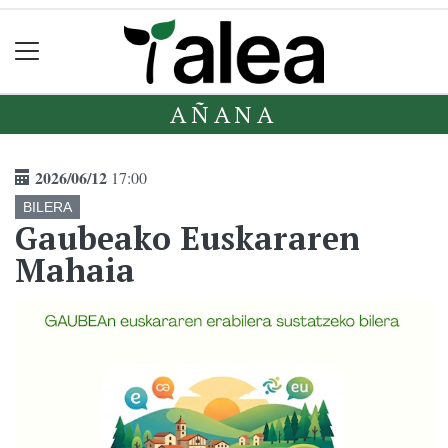
AÑANA
2026/06/12
17:00
BILERA
Gaubeako Euskararen
Mahaia