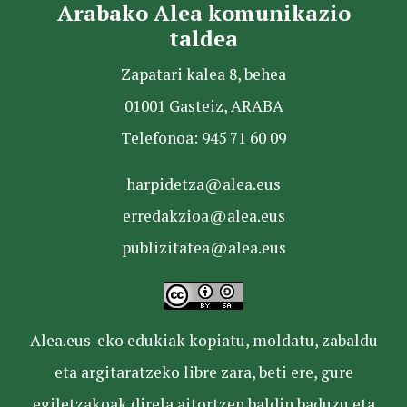
Arabako Alea komunikazio
taldea
Zapatari kalea 8, behea
01001 Gasteiz, ARABA
Telefonoa: 945 71 60 09
harpidetza@alea.eus
erredakzioa@alea.eus
publizitatea@alea.eus
Alea.eus-eko edukiak kopiatu, moldatu, zabaldu
eta argitaratzeko libre zara, beti ere, gure
egiletzakoak direla aitortzen baldin baduzu eta