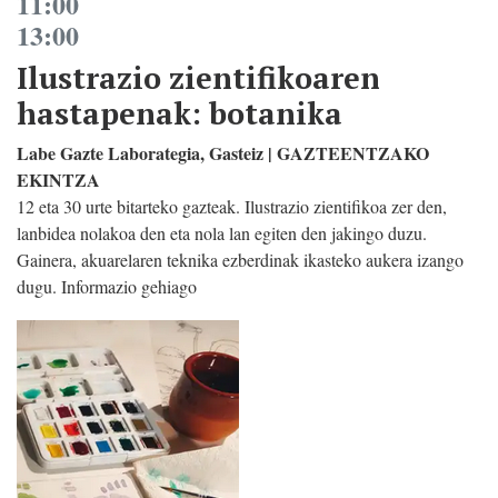
11:00
13:00
Ilustrazio zientifikoaren
hastapenak: botanika
Labe Gazte Laborategia, Gasteiz | GAZTEENTZAKO
EKINTZA
12 eta 30 urte bitarteko gazteak. Ilustrazio zientifikoa zer den,
lanbidea nolakoa den eta nola lan egiten den jakingo duzu.
Gainera, akuarelaren teknika ezberdinak ikasteko aukera izango
dugu. Informazio gehiago