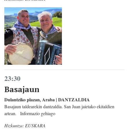
23:30
Basajaun
Dulantziko plazan, Araba | DANTZALDIA
Basajaun taldearekin dantzaldia. San Juan jaietako ekitaldien
artean. Informazio gehiago
Hizkuntza:
EUSKARA