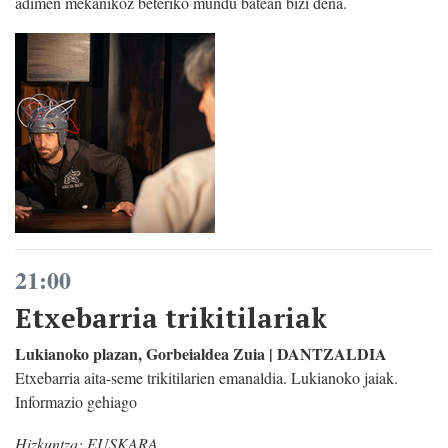
adimen mekanikoz beteriko mundu batean bizi dena.
21:00
Etxebarria trikitilariak
Lukianoko plazan, Gorbeialdea Zuia | DANTZALDIA
Etxebarria aita-seme trikitilarien emanaldia. Lukianoko jaiak.
Informazio gehiago
Hizkuntza:
EUSKARA