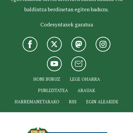
baldintza berdinetan egiten baduzu.
Codesyntaxek garatua
HONI BURUZ
LEGE OHARRA
PUBLIZITATEA
ARAUAK
HARREMANETARAKO
RSS
EGIN ALEAKIDE