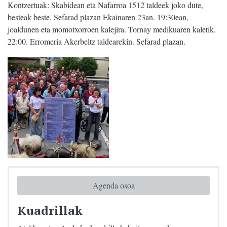
Kontzertuak: Skabidean eta Nafarroa 1512 taldeek joko dute,
besteak beste. Sefarad plazan Ekainaren 23an. 19:30ean,
joaldunen eta momotxorroen kalejira. Tornay medikuaren kaletik.
22:00. Erromeria Akerbeltz taldearekin. Sefarad plazan.
Agenda osoa
Kuadrillak