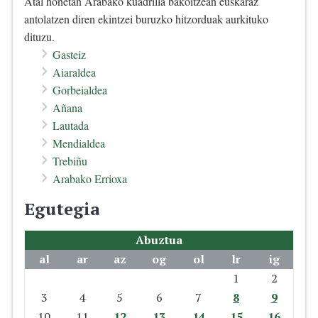
Atal honetan Arabako kuadrilla bakoitzean euskaraz
antolatzen diren ekintzei buruzko hitzorduak aurkituko
dituzu.
Gasteiz
Aiaraldea
Gorbeialdea
Añana
Lautada
Mendialdea
Trebiñu
Arabako Errioxa
Egutegia
Abuztua
al
ar
az
og
ol
lr
ig
1
2
3
4
5
6
7
8
9
10
11
12
13
14
15
16