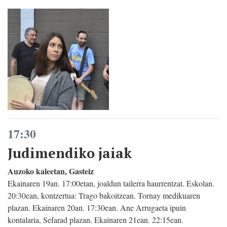
17:30
Judimendiko jaiak
Auzoko kaleetan, Gasteiz
Ekainaren 19an. 17:00etan, joaldun tailerra haurrentzat. Eskolan.
20:30ean, kontzertua: Trago bakoitzean. Tornay medikuaren
plazan. Ekainaren 20an. 17:30ean. Ane Arrugaeta ipuin
kontalaria, Sefarad plazan. Ekainaren 21ean. 22:15ean.