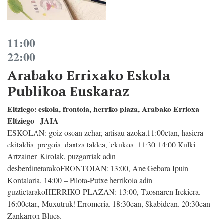
11:00
22:00
Arabako Errixako Eskola
Publikoa Euskaraz
Eltziego: eskola, frontoia, herriko plaza, Arabako Errioxa
Eltziego | JAIA
ESKOLAN: goiz osoan zehar, artisau azoka.11:00etan, hasiera
ekitaldia, pregoia, dantza taldea, lekukoa. 11:30-14:00 Kulki-
Artzainen Kirolak, puzgarriak adin
desberdinetarakoFRONTOIAN: 13:00, Ane Gebara Ipuin
Kontalaria. 14:00 – Pilota-Putxe herrikoia adin
guztietarakoHERRIKO PLAZAN: 13:00, Txosnaren Irekiera.
16:00etan, Muxutruk! Erromeria. 18:30ean, Skabidean. 20:30ean
Zankarron Blues.