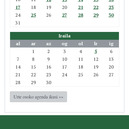
17
18
19
20
21
22
23
24
25
26
27
28
29
30
31
Iraila
al
ar
az
og
ol
lr
ig
1
2
3
4
5
6
7
8
9
10
11
12
13
14
15
16
17
18
19
20
21
22
23
24
25
26
27
28
29
30
Urte osoko agenda ikusi »»