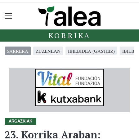
KORRIKA
SARRERA
ZUZENEAN
IBILBIDEA (GASTEIZ)
IBILBI
ARGAZKIAK
23. Korrika Araban: