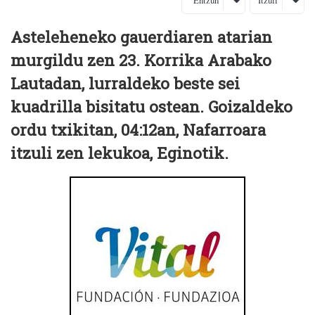
Entzun
Itzuli
Asteleheneko gauerdiaren atarian
murgildu zen 23. Korrika Arabako
Lautadan, lurraldeko beste sei
kuadrilla bisitatu ostean. Goizaldeko
ordu txikitan, 04:12an, Nafarroara
itzuli zen lekukoa, Eginotik.