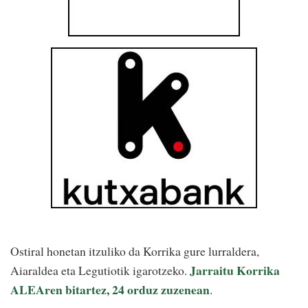
Ostiral honetan itzuliko da Korrika gure lurraldera,
Jarraitu Korrika
Aiaraldea eta Legutiotik igarotzeko.
ALEAren bitartez, 24 orduz zuzenean
.