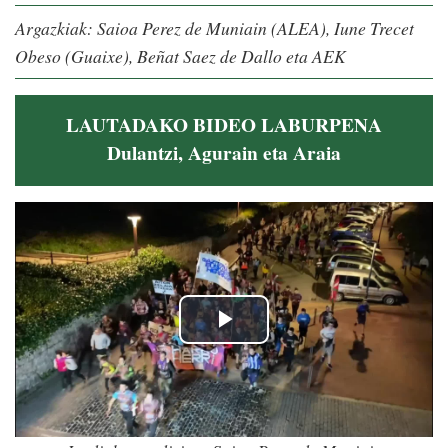
Argazkiak: Saioa Perez de Muniain (ALEA), Iune Trecet
Obeso (Guaixe), Beñat Saez de Dallo eta AEK
LAUTADAKO BIDEO LABURPENA
Dulantzi, Agurain eta Araia