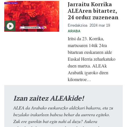
Jarraitu Korrika
ALEAren bitartez,
24 orduz zuzenean
Erredakzioa
2024 mar 19
ARABA
Iritsi da 23. Korrika,
martxoaren 14tik 24ra
bitartean euskararen alde
Euskal Herria zeharkatuko
duen martxa. ALEAk
Arabatik igaroko diren
kilometroe…
Izan zaitez ALEAkide!
ALEA da Arabako euskarazko aldizkari bakarra, eta zu
bezalako irakurleen babesa behar du aurrera egiteko.
Zuk ere gurekin bat egin nahi al duzu? Aukera