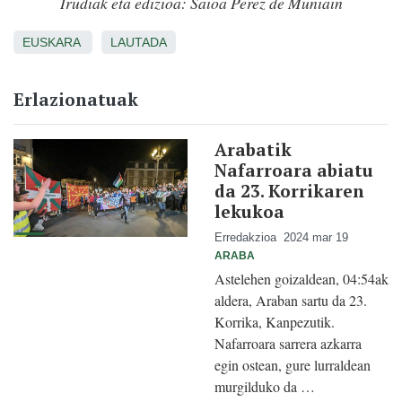
Irudiak eta edizioa: Saioa Perez de Muniain
EUSKARA
LAUTADA
Erlazionatuak
Arabatik
Nafarroara abiatu
da 23. Korrikaren
lekukoa
Erredakzioa
2024 mar 19
ARABA
Astelehen goizaldean, 04:54ak
aldera, Araban sartu da 23.
Korrika, Kanpezutik.
Nafarroara sarrera azkarra
egin ostean, gure lurraldean
murgilduko da …