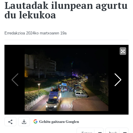
Lautadak ilunpean agurtu
du lekukoa
Erredakzioa
2024ko martxoaren 19a
Gehitu gaitzazu Googlen