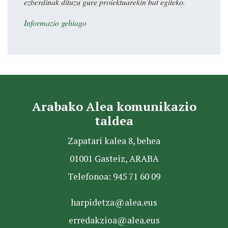
ezberdinak dituzu gure proiektuarekin bat egiteko.
Informazio gehiago
Arabako Alea komunikazio
taldea
Zapatari kalea 8, behea
01001 Gasteiz, ARABA
Telefonoa: 945 71 60 09
harpidetza@alea.eus
erredakzioa@alea.eus