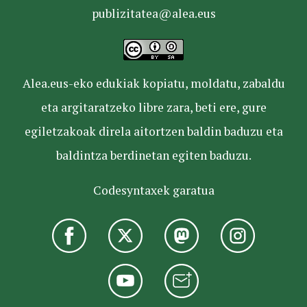
publizitatea@alea.eus
Alea.eus-eko edukiak kopiatu, moldatu, zabaldu
eta argitaratzeko libre zara, beti ere, gure
egiletzakoak direla aitortzen baldin baduzu eta
baldintza berdinetan egiten baduzu.
Codesyntaxek garatua