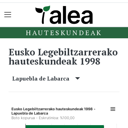
HAUTESKUNDEAK
Eusko Legebiltzarrerako
hauteskundeak 1998
Lapuebla de Labarca
Eusko Legebiltzarrerako hauteskundeak 1998 -
Lapuebla de Labarca
Boto kopurua - Eskrutinioa: %100,00