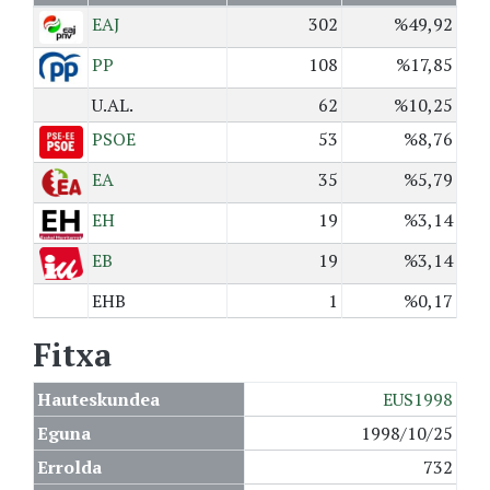
EAJ
302
%49,92
PP
108
%17,85
U.AL.
62
%10,25
PSOE
53
%8,76
EA
35
%5,79
EH
19
%3,14
EB
19
%3,14
EHB
1
%0,17
Fitxa
Hauteskundea
EUS1998
Eguna
1998/10/25
Errolda
732