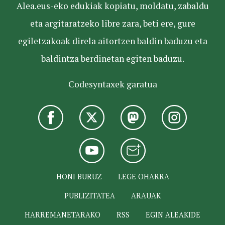
Alea.eus-eko edukiak kopiatu, moldatu, zabaldu
eta argitaratzeko libre zara, beti ere, gure
egiletzakoak direla aitortzen baldin baduzu eta
baldintza berdinetan egiten baduzu.
Codesyntaxek garatua
HONI BURUZ
LEGE OHARRA
PUBLIZITATEA
ARAUAK
HARREMANETARAKO
RSS
EGIN ALEAKIDE