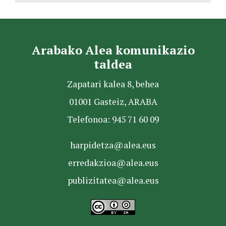
Arabako Alea komunikazio
taldea
Zapatari kalea 8, behea
01001 Gasteiz, ARABA
Telefonoa: 945 71 60 09
harpidetza@alea.eus
erredakzioa@alea.eus
publizitatea@alea.eus