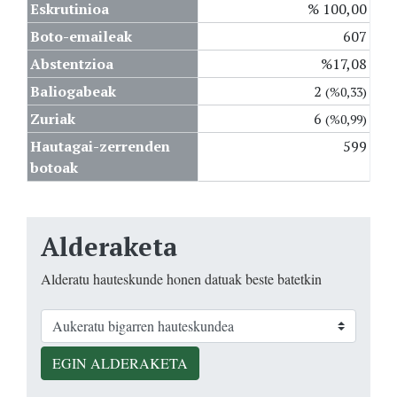
Eskrutinioa
% 100,00
Boto-emaileak
607
Abstentzioa
%17,08
Baliogabeak
2
(%0,33)
Zuriak
6
(%0,99)
Hautagai-zerrenden
599
botoak
Alderaketa
Alderatu hauteskunde honen datuak beste batetkin
EGIN ALDERAKETA