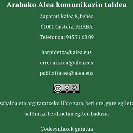
Arabako Alea komunikazio taldea
Zapatari kalea 8, behea
01001 Gasteiz, ARABA
Telefonoa: 945 71 60 09
harpidetza@alea.eus
erredakzioa@alea.eus
publizitatea@alea.eus
baldu eta argitaratzeko libre zara, beti ere, gure egile
baldintza berdinetan egiten baduzu.
Codesyntaxek garatua