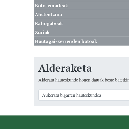
Boto-emaileak
Abstentzioa
Baliogabeak
Zuriak
Hautagai-zerrenden botoak
Alderaketa
Alderatu hauteskunde honen datuak beste batetki