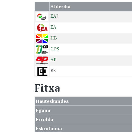
Alderdia
EAJ
EA
HB
CDS
AP
EE
Fitxa
Hauteskundea
Eguna
Errolda
Eskrutinioa