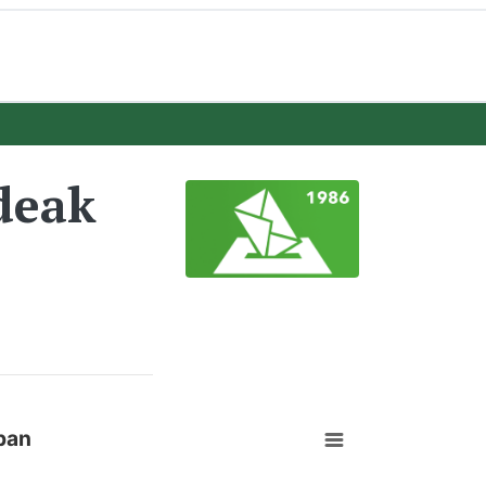
deak
pan