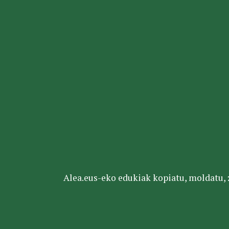
Alea.eus-eko edukiak kopiatu, moldatu, za