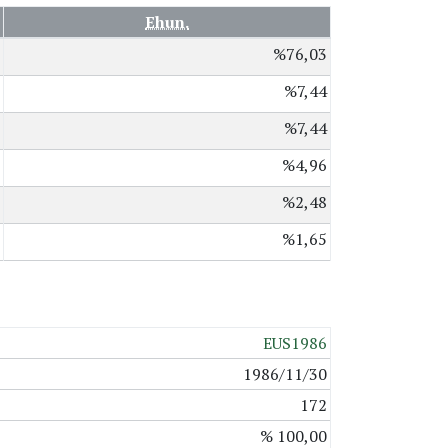
Ehun.
%76,03
%7,44
%7,44
%4,96
%2,48
%1,65
EUS1986
1986/11/30
172
% 100,00