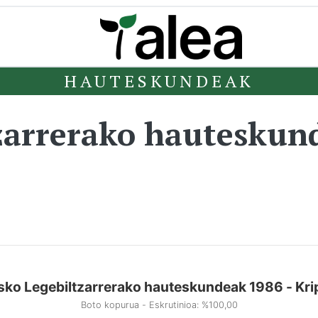
HAUTESKUNDEAK
zarrerako hauteskun
sko Legebiltzarrerako hauteskundeak 1986 - Kri
Boto kopurua - Eskrutinioa: %100,00