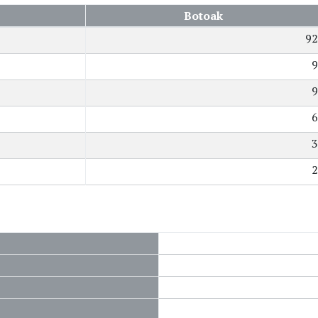
Botoak
92
9
9
6
3
2