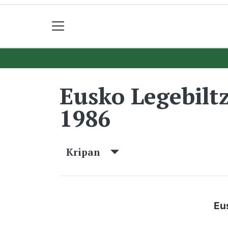
Eusko Legebilt
1986
Kripan
Eu