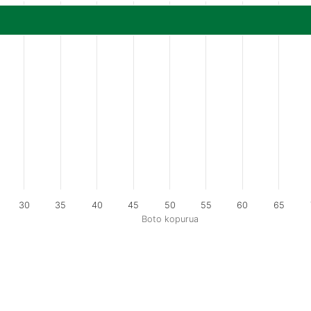
30
35
40
45
50
55
60
65
Boto kopurua