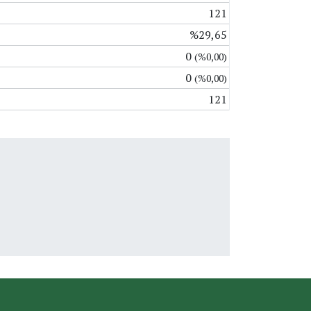
121
%29,65
0
(%0,00)
0
(%0,00)
121