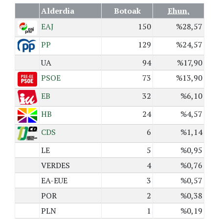
Alderdia
Botoak
Ehun.
EAJ
150
%28,57
PP
129
%24,57
UA
94
%17,90
PSOE
73
%13,90
EB
32
%6,10
HB
24
%4,57
CDS
6
%1,14
LE
5
%0,95
VERDES
4
%0,76
EA-EUE
3
%0,57
POR
2
%0,38
PLN
1
%0,19