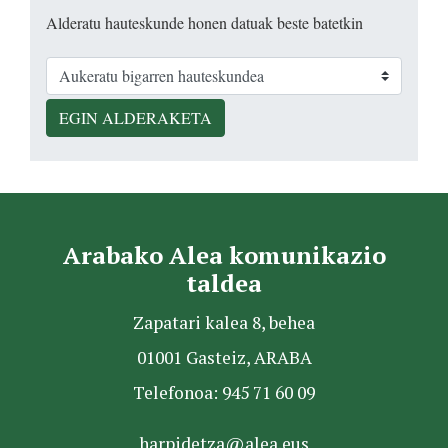
Alderatu hauteskunde honen datuak beste batetkin
EGIN ALDERAKETA
Arabako Alea komunikazio
taldea
Zapatari kalea 8, behea
01001 Gasteiz, ARABA
Telefonoa: 945 71 60 09
harpidetza@alea.eus