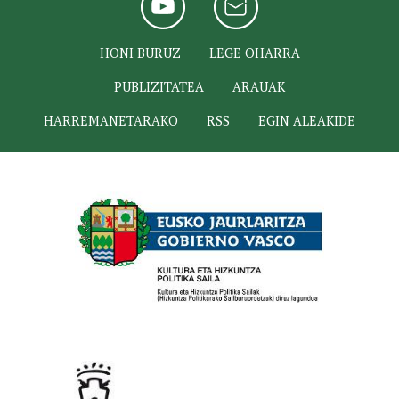
HONI BURUZ
LEGE OHARRA
PUBLIZITATEA
ARAUAK
HARREMANETARAKO
RSS
EGIN ALEAKIDE