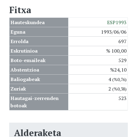
Fitxa
Hauteskundea
ESP1993
Eguna
1993/06/06
Errolda
697
Eskrutinioa
% 100,00
Boto-emaileak
529
Abstentzioa
%24,10
Baliogabeak
4
(%0,76)
Zuriak
2
(%0,38)
Hautagai-zerrenden
523
botoak
Alderaketa