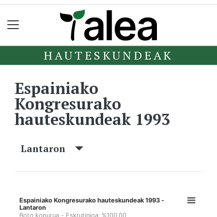
HAUTESKUNDEAK
Espainiako
Kongresurako
hauteskundeak 1993
Lantaron
Espainiako Kongresurako hauteskundeak 1993 -
Lantaron
Boto kopurua - Eskrutinioa: %100,00