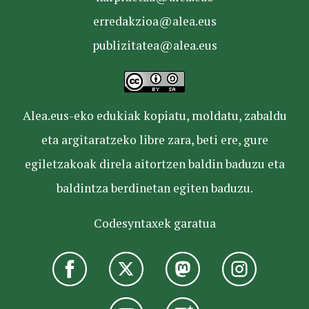
erredakzioa@alea.eus
publizitatea@alea.eus
Alea.eus-eko edukiak kopiatu, moldatu, zabaldu
eta argitaratzeko libre zara, beti ere, gure
egiletzakoak direla aitortzen baldin baduzu eta
baldintza berdinetan egiten baduzu.
Codesyntaxek garatua