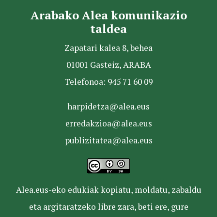
Arabako Alea komunikazio
taldea
Zapatari kalea 8, behea
01001 Gasteiz, ARABA
Telefonoa: 945 71 60 09
harpidetza@alea.eus
erredakzioa@alea.eus
publizitatea@alea.eus
Alea.eus-eko edukiak kopiatu, moldatu, zabaldu
eta argitaratzeko libre zara, beti ere, gure