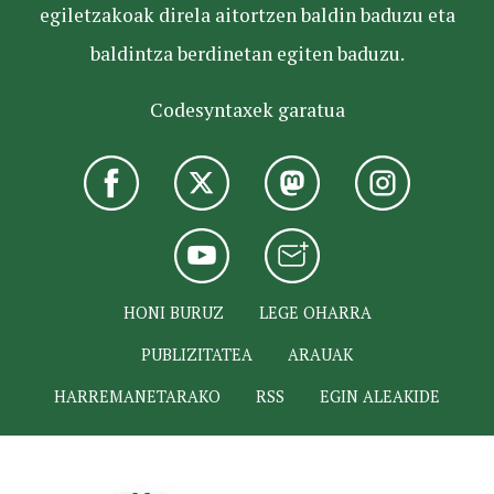
egiletzakoak direla aitortzen baldin baduzu eta
baldintza berdinetan egiten baduzu.
Codesyntaxek garatua
HONI BURUZ
LEGE OHARRA
PUBLIZITATEA
ARAUAK
HARREMANETARAKO
RSS
EGIN ALEAKIDE