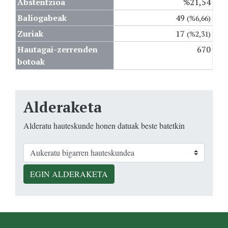
Abstentzioa
%21,54
Baliogabeak
49
(%6,66)
Zuriak
17
(%2,31)
Hautagai-zerrenden
670
botoak
Alderaketa
Alderatu hauteskunde honen datuak beste batetkin
EGIN ALDERAKETA