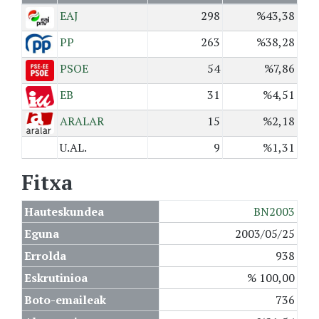
EAJ
298
%43,38
PP
263
%38,28
PSOE
54
%7,86
EB
31
%4,51
ARALAR
15
%2,18
U.AL.
9
%1,31
Fitxa
Hauteskundea
BN2003
Eguna
2003/05/25
Errolda
938
Eskrutinioa
% 100,00
Boto-emaileak
736