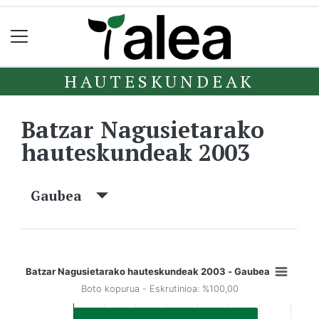
HAUTESKUNDEAK
Batzar Nagusietarako
hauteskundeak 2003
Gaubea
Batzar Nagusietarako hauteskundeak 2003 - Gaubea
Boto kopurua - Eskrutinioa: %100,00