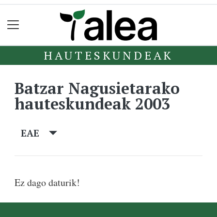
HAUTESKUNDEAK
Batzar Nagusietarako
hauteskundeak 2003
EAE
Ez dago daturik!