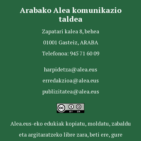
Arabako Alea komunikazio
taldea
Zapatari kalea 8, behea
01001 Gasteiz, ARABA
Telefonoa: 945 71 60 09
harpidetza@alea.eus
erredakzioa@alea.eus
publizitatea@alea.eus
Alea.eus-eko edukiak kopiatu, moldatu, zabaldu
eta argitaratzeko libre zara, beti ere, gure