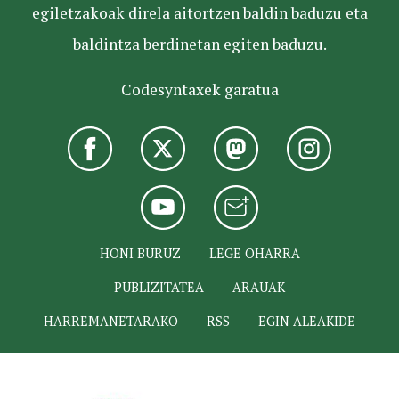
egiletzakoak direla aitortzen baldin baduzu eta
baldintza berdinetan egiten baduzu.
Codesyntaxek garatua
HONI BURUZ
LEGE OHARRA
PUBLIZITATEA
ARAUAK
HARREMANETARAKO
RSS
EGIN ALEAKIDE