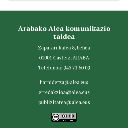
Arabako Alea komunikazio
taldea
Zapatari kalea 8, behea
01001 Gasteiz, ARABA
Telefonoa: 945 71 60 09
harpidetza@alea.eus
erredakzioa@alea.eus
publizitatea@alea.eus