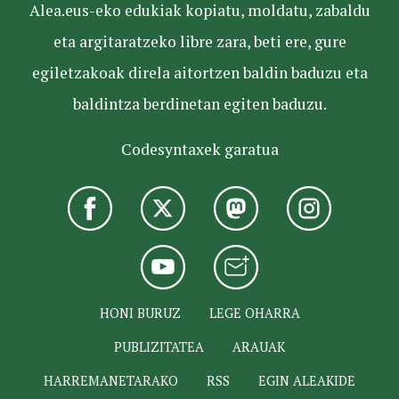
Alea.eus-eko edukiak kopiatu, moldatu, zabaldu
eta argitaratzeko libre zara, beti ere, gure
egiletzakoak direla aitortzen baldin baduzu eta
baldintza berdinetan egiten baduzu.
Codesyntaxek garatua
HONI BURUZ
LEGE OHARRA
PUBLIZITATEA
ARAUAK
HARREMANETARAKO
RSS
EGIN ALEAKIDE