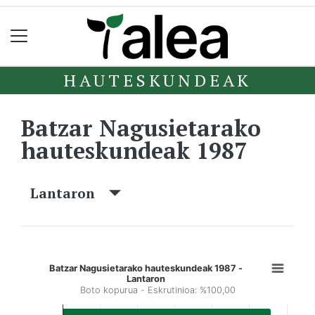
HAUTESKUNDEAK
Batzar Nagusietarako
hauteskundeak 1987
Lantaron
Batzar Nagusietarako hauteskundeak 1987 -
Lantaron
Boto kopurua - Eskrutinioa: %100,00