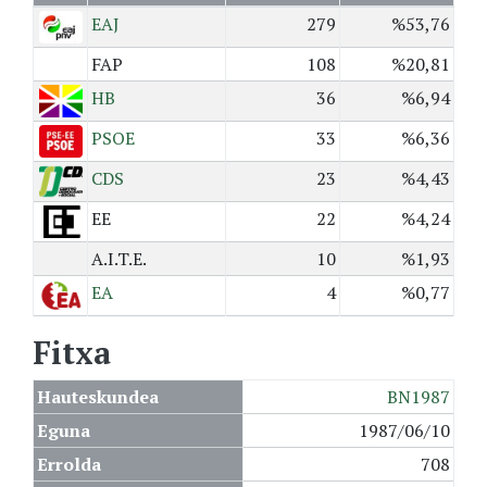
EAJ
279
%53,76
FAP
108
%20,81
HB
36
%6,94
PSOE
33
%6,36
CDS
23
%4,43
EE
22
%4,24
A.I.T.E.
10
%1,93
EA
4
%0,77
Fitxa
Hauteskundea
BN1987
Eguna
1987/06/10
Errolda
708