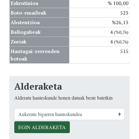
Eskrutinioa
% 100,00
Boto-emaileak
523
Abstentzioa
%26,13
Baliogabeak
4
(%0,76)
Zuriak
4
(%0,76)
Hautagai-zerrenden
515
botoak
Alderaketa
Alderatu hauteskunde honen datuak beste batetkin
EGIN ALDERAKETA