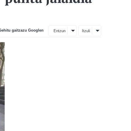
Gehitu gaitzazu Googlen
Entzun
Itzuli