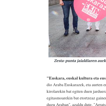
Zesta-punta jaialdiaren aurk
"Euskara, euskal kultura eta eus
dio Araba Euskarazek, eta aurten er
kirolarekin bat egiten duen jarduer
egitasmoarekin bat etortzeaz gainer
dugu Araban", azaldu dute. "Arrats