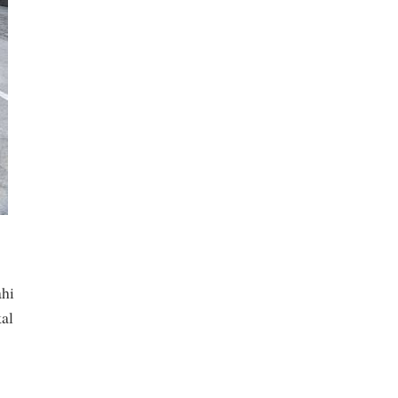
ahi
kal