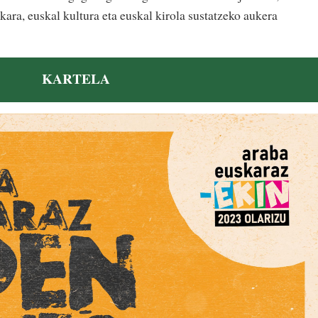
kara, euskal kultura eta euskal kirola sustatzeko aukera
KARTELA