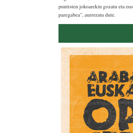
puntisten jokoarekin gozatu eta eus
paregabea", aurreratu dute.