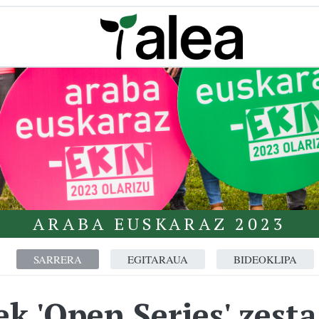
ARABA EUSKARAZ 2023
SARRERA
EGITARAUA
BIDEOKLIPA
k 'Open Series' zesta