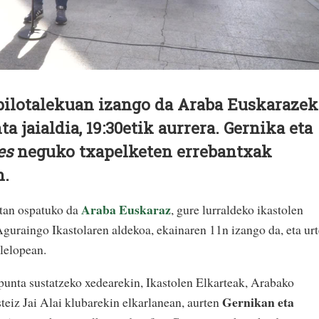
pilotalekuan izango da Araba Euskarazek
a jaialdia, 19:30etik aurrera. Gernika eta
es
neguko txapelketen errebantxak
n.
Araba Euskaraz
etan ospatuko da
, gure lurraldeko ikastolen
Aguraingo Ikastolaren aldekoa, ekainaren 11n izango da, eta urt
lelopean.
unta sustatzeko xedearekin, Ikastolen Elkarteak, Arabako
Gernikan eta
teiz Jai Alai klubarekin elkarlanean, aurten