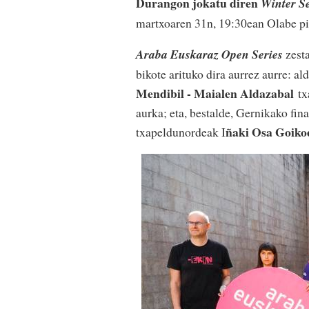
Durangon jokatu diren
Winter Se
martxoaren 31n, 19:30ean Olabe pi
Araba Euskaraz Open Series
zesta
bikote arituko dira aurrez aurre: a
Mendibil - Maialen Aldazabal
t
aurka; eta, bestalde, Gernikako fin
ñaki Osa Goikoe
txapeldunordeak I