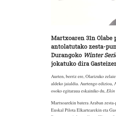
Martxoaren 31n Olabe 
antolatutako zesta-punt
Durangoko
Winter Seri
jokatuko dira Gasteize
Aurten, berriz ere, Olarizuko zelai
aldeko jaialdia. Aurtengo edizioa, 
osoko egitaraua eskainiko du,
Ekin
Martxoarekin batera Araban zesta-p
Euskal Pilota Elkartearekin eta Gas