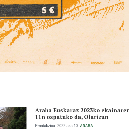
Araba Euskaraz 2023ko ekainare
11n ospatuko da, Olarizun
Erredakzioa
2022 aza 10
ARABA