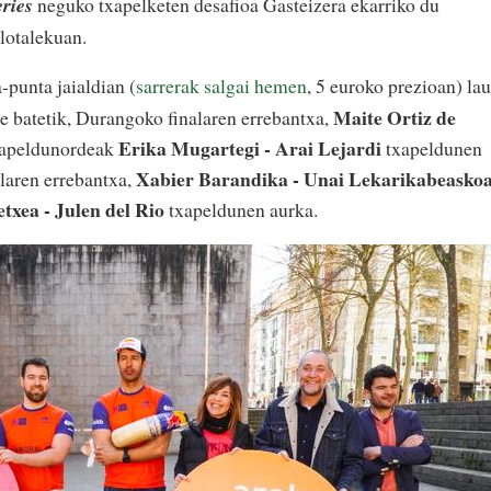
ries
neguko txapelketen desafioa Gasteizera ekarriko du
lotalekuan.
-punta jaialdian (
sarrerak salgai hemen
, 5 euroko prezioan) lau
Maite Ortiz de
lde batetik, Durangoko finalaren errebantxa,
Erika Mugartegi - Arai Lejardi
xapeldunordeak
txapeldunen
Xabier Barandika - Unai Lekarikabeasko
alaren errebantxa,
txea - Julen del Rio
txapeldunen aurka.