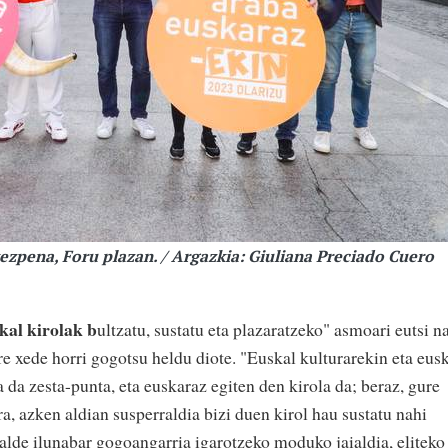
ezpena, Foru plazan. / Argazkia: Giuliana Preciado Cuero
kal kirolak b
ultzatu, sustatu eta plazaratzeko" asmoari eutsi n
e xede horri gogotsu heldu diote. "Euskal kulturarekin eta eus
a da zesta-punta, eta euskaraz egiten den kirola da; beraz, gure
a, azken aldian susperraldia bizi duen kirol hau sustatu nahi
alde ilunabar gogoangarria igarotzeko moduko jaialdia, eliteko