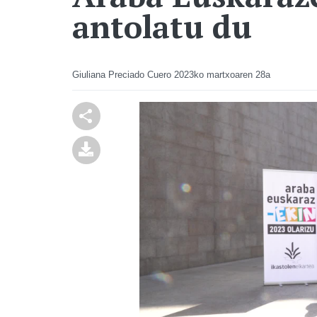
antolatu du
Giuliana Preciado Cuero
2023ko martxoaren 28a