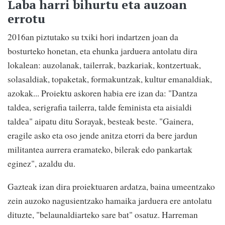
Laba harri bihurtu eta auzoan
errotu
2016an piztutako su txiki hori indartzen joan da
bosturteko honetan, eta ehunka jarduera antolatu dira
lokalean: auzolanak, tailerrak, bazkariak, kontzertuak,
solasaldiak, topaketak, formakuntzak, kultur emanaldiak,
azokak... Proiektu askoren habia ere izan da: "Dantza
taldea, serigrafia tailerra, talde feminista eta aisialdi
taldea" aipatu ditu Sorayak, besteak beste. "Gainera,
eragile asko eta oso jende anitza etorri da bere jardun
militantea aurrera eramateko, bilerak edo pankartak
eginez", azaldu du.
Gazteak izan dira proiektuaren ardatza, baina umeentzako
zein auzoko nagusientzako hamaika jarduera ere antolatu
dituzte, "belaunaldiarteko sare bat" osatuz. Harreman