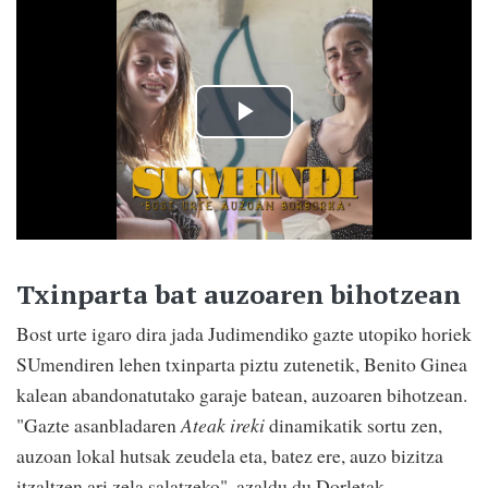
Txinparta bat auzoaren bihotzean
Bost urte igaro dira jada Judimendiko gazte utopiko horiek
SUmendiren lehen txinparta piztu zutenetik, Benito Ginea
kalean abandonatutako garaje batean, auzoaren bihotzean.
"Gazte asanbladaren
Ateak ireki
dinamikatik sortu zen,
auzoan lokal hutsak zeudela eta, batez ere, auzo bizitza
itzaltzen ari zela salatzeko", azaldu du Dorletak.