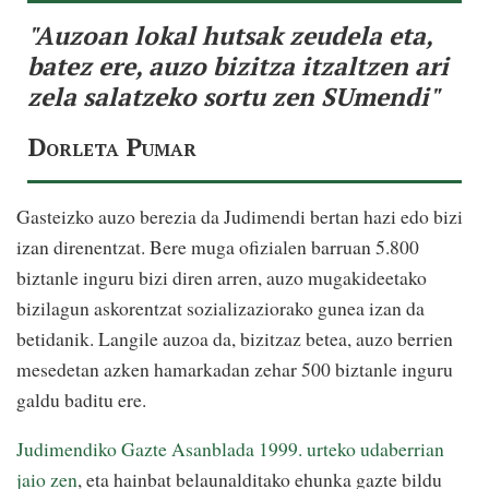
"Auzoan lokal hutsak zeudela eta,
batez ere, auzo bizitza itzaltzen ari
zela salatzeko sortu zen SUmendi"
Dorleta Pumar
Gasteizko auzo berezia da Judimendi bertan hazi edo bizi
izan direnentzat. Bere muga ofizialen barruan 5.800
biztanle inguru bizi diren arren, auzo mugakideetako
bizilagun askorentzat sozializaziorako gunea izan da
betidanik. Langile auzoa da, bizitzaz betea, auzo berrien
mesedetan azken hamarkadan zehar 500 biztanle inguru
galdu baditu ere.
Judimendiko Gazte Asanblada 1999. urteko udaberrian
jaio zen
, eta hainbat belaunalditako ehunka gazte bildu