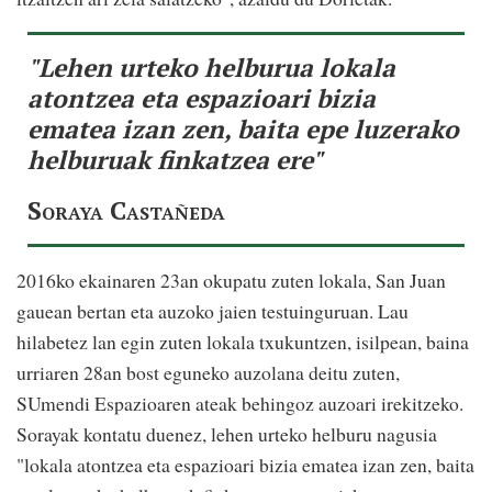
"Lehen urteko helburua lokala
atontzea eta espazioari bizia
ematea izan zen, baita epe luzerako
helburuak finkatzea ere"
Soraya Castañeda
2016ko ekainaren 23an okupatu zuten lokala, San Juan
gauean bertan eta auzoko jaien testuinguruan. Lau
hilabetez lan egin zuten lokala txukuntzen, isilpean, baina
urriaren 28an bost eguneko auzolana deitu zuten,
SUmendi Espazioaren ateak behingoz auzoari irekitzeko.
Sorayak kontatu duenez, lehen urteko helburu nagusia
"lokala atontzea eta espazioari bizia ematea izan zen, baita