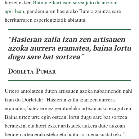
horiei esker,
Batuta elkartasun sarea jaio da auzoan
apirilean
, pandemiaren hasierako Batera zaintza sare
herritarraren esperientziatik abiatuta.
"Hasieran zaila izan zen artisauen
azoka aurrera eramatea, baina lortu
dugu sare bat sortzea"
Dorleta Pumar
Urtero antolatzen duten artisauen azoka nabarmendu nahi
izan du Dorletak: "Hasieran zaila izan zen aurrera
eramatea, batez ere ez genituelako artisau asko ezagutzen.
Baina urtez urte egin ostean, lortu dugu sare bat sortzea
beraiekin, eta horri esker artisauek aukera dute auzoan
beraien artea erakusteko eta baita sormena sustatzeko".