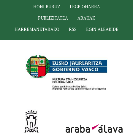
HONI BURUZ
LEGE OHARRA
PUBLIZITATEA
ARAUAK
HARREMANETARAKO
RSS
EGIN ALEAKIDE