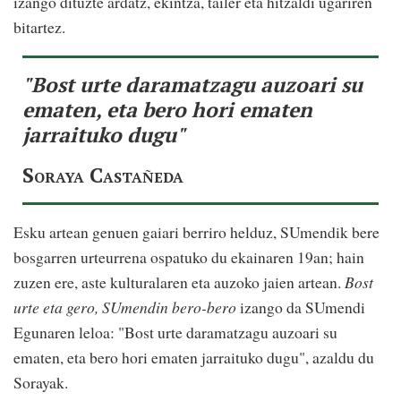
izango dituzte ardatz, ekintza, tailer eta hitzaldi ugariren
bitartez.
"Bost urte daramatzagu auzoari su
ematen, eta bero hori ematen
jarraituko dugu"
Soraya Castañeda
Esku artean genuen gaiari berriro helduz, SUmendik bere
bosgarren urteurrena ospatuko du ekainaren 19an; hain
zuzen ere, aste kulturalaren eta auzoko jaien artean.
Bost
urte eta gero, SUmendin bero-bero
izango da SUmendi
Egunaren leloa: "Bost urte daramatzagu auzoari su
ematen, eta bero hori ematen jarraituko dugu", azaldu du
Sorayak.