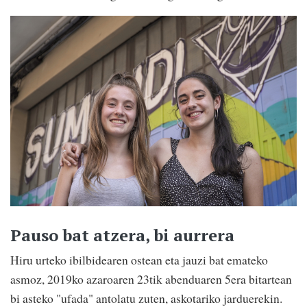
Pauso bat atzera, bi aurrera
Hiru urteko ibilbidearen ostean eta jauzi bat emateko
asmoz, 2019ko azaroaren 23tik abenduaren 5era bitartean
bi asteko "ufada" antolatu zuten, askotariko jarduerekin.