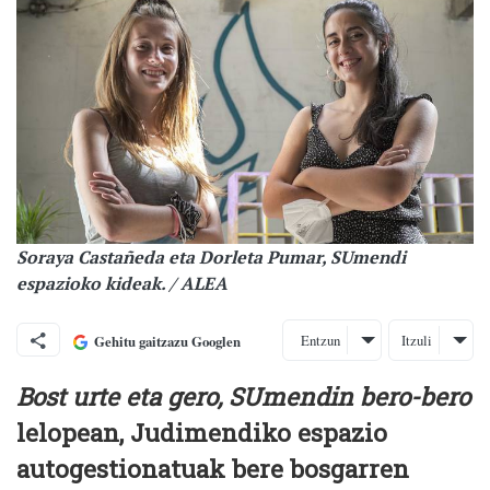
Soraya Castañeda eta Dorleta Pumar, SUmendi
espazioko kideak. / ALEA
Entzun
Itzuli
Gehitu gaitzazu Googlen
Bost urte eta gero, SUmendin bero-bero
lelopean, Judimendiko espazio
autogestionatuak bere bosgarren