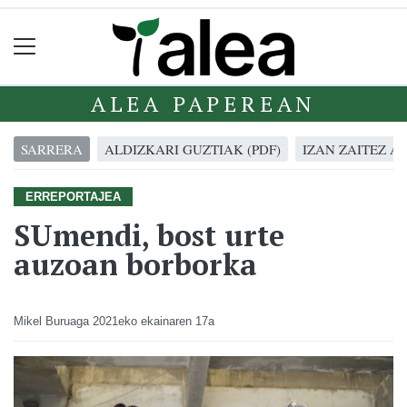
ALEA PAPEREAN
SARRERA
ALDIZKARI GUZTIAK (PDF)
IZAN ZAITEZ A
ERREPORTAJEA
SUmendi, bost urte
auzoan borborka
Mikel Buruaga
2021eko ekainaren 17a