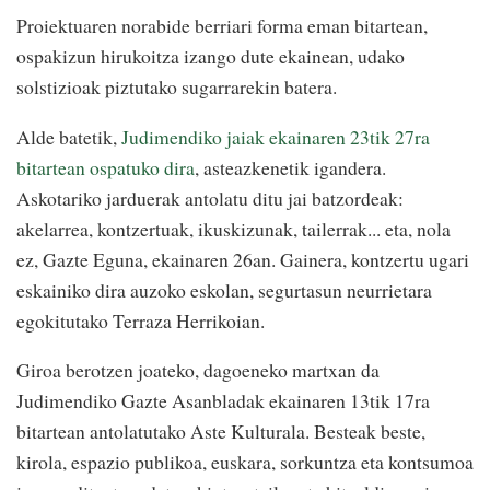
Proiektuaren norabide berriari forma eman bitartean,
ospakizun hirukoitza izango dute ekainean, udako
solstizioak piztutako sugarrarekin batera.
Alde batetik,
Judimendiko jaiak ekainaren 23tik 27ra
bitartean ospatuko dira
, asteazkenetik igandera.
Askotariko jarduerak antolatu ditu jai batzordeak:
akelarrea, kontzertuak, ikuskizunak, tailerrak... eta, nola
ez, Gazte Eguna, ekainaren 26an. Gainera, kontzertu ugari
eskainiko dira auzoko eskolan, segurtasun neurrietara
egokitutako Terraza Herrikoian.
Giroa berotzen joateko, dagoeneko martxan da
Judimendiko Gazte Asanbladak ekainaren 13tik 17ra
bitartean antolatutako Aste Kulturala. Besteak beste,
kirola, espazio publikoa, euskara, sorkuntza eta kontsumoa