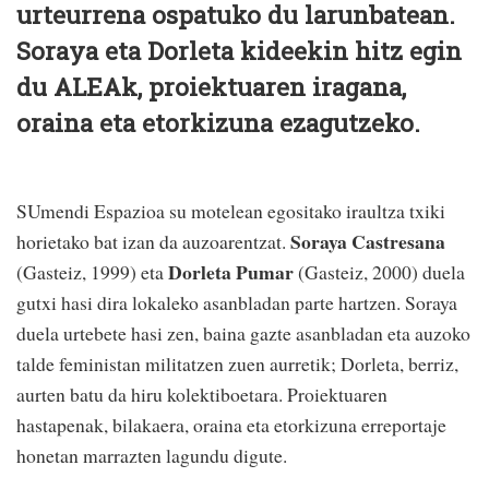
urteurrena ospatuko du larunbatean.
Soraya eta Dorleta kideekin hitz egin
du ALEAk, proiektuaren iragana,
oraina eta etorkizuna ezagutzeko.
SUmendi Espazioa su motelean egositako iraultza txiki
Soraya Castresana
horietako bat izan da auzoarentzat.
Dorleta Pumar
(Gasteiz, 1999) eta
(Gasteiz, 2000) duela
gutxi hasi dira lokaleko asanbladan parte hartzen. Soraya
duela urtebete hasi zen, baina gazte asanbladan eta auzoko
talde feministan militatzen zuen aurretik; Dorleta, berriz,
aurten batu da hiru kolektiboetara. Proiektuaren
hastapenak, bilakaera, oraina eta etorkizuna erreportaje
honetan marrazten lagundu digute.