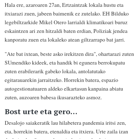
Hala ere, azaroaren 27an, Ertzaintzak lokala hustu eta
itxiarazi zuen, jabeen baimenik ez zutelako. EH Bilduko
legebiltzarkide Mikel Otero larrialdi klimatikoari buruz
eskaintzen ari zen hitzaldi baten erdian, Poliziak jendea
kanporatu zuen eta lokaleko atean giltzarrapo bat jarri.
"Ate bat ixtean, beste asko irekitzen dira", ohartarazi zuten
SUmendiko kideek, eta handik bi egunera berrokupatu
zuten erabilerarik gabeko lokala, antolatutako
egitarauarekin jarraitzeko. Horrekin batera, espazio
autogestionatuaren aldeko elkartasun kanpaina abiatu
zuten, auzoaren babesa ikusarazteko asmoz.
Bost urte eta gero...
Desalojo saiakeratik lau hilabetera pandemia iritsi zen,
eta, horrekin batera, etenaldia eta itxiera. Urte zaila izan