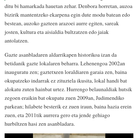
ditu bi hamarkada hauetan zehar. Denbora horretan, auzoa
bizirik mantentzeko ekarpena egin dute modu batean edo
bestean, auzoko gazteen arazoei aurre egiten, sareak
josten, kultura eta aisialdia bultzatzen edo jaiak
antolatzen.
Gazte asanbladaren aldarrikapen historikoa izan da
betidanik gazte lokalaren beharra. Lehenengoa 2002an
inauguratu zen; gaztetxeen loraldiaren garaia zen, baina
okupatzeko indarrak ez zituztela ikusita, lokal handi bat
alokatu zuten hainbat urtez. Hurrengo belaunaldiak hutsik
zegoen eraikin bat okupatu zuen 2009an, Judimendiko
parkean; hilabete besterik ez zuen iraun, baina hazia erein
zuen, eta 2011tik aurrera gero eta jende gehiago
hurbiltzen hasi zen asanbladara.