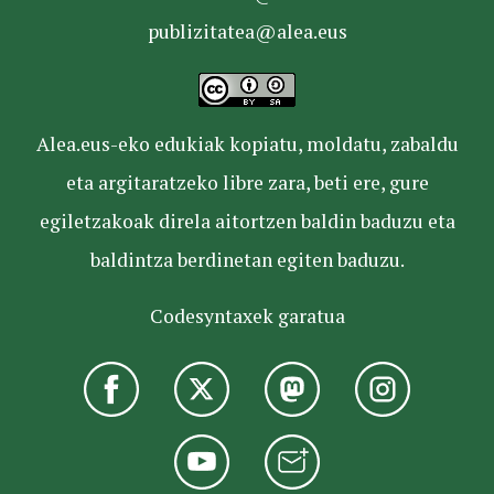
publizitatea@alea.eus
Alea.eus-eko edukiak kopiatu, moldatu, zabaldu
eta argitaratzeko libre zara, beti ere, gure
egiletzakoak direla aitortzen baldin baduzu eta
baldintza berdinetan egiten baduzu.
Codesyntaxek garatua