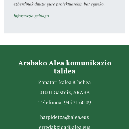
ezberdinak dituzu gure proiektuarekin bat egiteko.
Informazio gehiago
Arabako Alea komunikazio
taldea
Zapatari kalea 8, behea
01001 Gasteiz, ARABA
Telefonoa: 945 71 60 09
harpidetza@alea.eus
erredakzioa@alea.eus