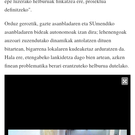
epe luzerako helburuak finkatzea ere, proiektua
definitzeko".
Orduz geroztik, gazte asanbladaren eta SUmendiko
asanbladaren bideak autonomoak izan dira; lehenengoak
auzoari zuzendutako dinamikak antolatzen dituen
bitartean, bigarrena lokalaren kudeaketaz arduratzen da.
Hala ere, etengabeko lankidetza dago bien artean, azken
finean problematika berari erantzuteko helburua dutelako.