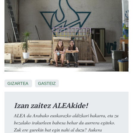
GIZARTEA
GASTEIZ
Izan zaitez ALEAkide!
ALEA da Arabako euskarazko aldizkari bakarra, eta zu
bezalako irakurleen babesa behar du aurrera egiteko.
Zuk ere gurekin bat egin nahi al duzu? Aukera