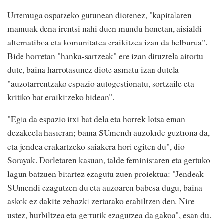
Urtemuga ospatzeko gutunean diotenez, "kapitalaren
mamuak dena irentsi nahi duen mundu honetan, aisialdi
alternatiboa eta komunitatea eraikitzea izan da helburua".
Bide horretan "hanka-sartzeak" ere izan dituztela aitortu
dute, baina harrotasunez diote asmatu izan dutela
"auzotarrentzako espazio autogestionatu, sortzaile eta
kritiko bat eraikitzeko bidean".
"Egia da espazio itxi bat dela eta horrek lotsa eman
dezakeela hasieran; baina SUmendi auzokide guztiona da,
eta jendea erakartzeko saiakera hori egiten du", dio
Sorayak. Dorletaren kasuan, talde feministaren eta gertuko
lagun batzuen bitartez ezagutu zuen proiektua: "Jendeak
SUmendi ezagutzen du eta auzoaren babesa dugu, baina
askok ez dakite zehazki zertarako erabiltzen den. Nire
ustez, hurbiltzea eta gertutik ezagutzea da gakoa", esan du.