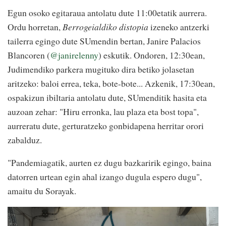
Egun osoko egitaraua antolatu dute 11:00etatik aurrera.
Ordu horretan,
Berrogeialdiko distopia
izeneko antzerki
tailerra egingo dute SUmendin bertan, Janire Palacios
Blancoren (
@janirelenny
) eskutik. Ondoren, 12:30ean,
Judimendiko parkera mugituko dira betiko jolasetan
aritzeko: baloi errea, teka, bote-bote... Azkenik, 17:30ean,
ospakizun ibiltaria antolatu dute, SUmenditik hasita eta
auzoan zehar: "Hiru erronka, lau plaza eta bost topa",
aurreratu dute, gerturatzeko gonbidapena herritar orori
zabalduz.
"Pandemiagatik, aurten ez dugu bazkaririk egingo, baina
datorren urtean egin ahal izango dugula espero dugu",
amaitu du Sorayak.