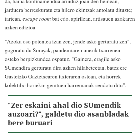
da, baina konfinamendua arinduz joan den heinean,
jarduera berreskuratu eta hilero ekintzak antolatu dituzte;
tartean,
escape room
bat edo, apirilean, artisauen azokaren
azken edizioa.
"Azoka oso potentea izan zen, jende asko gerturatu zen",
gogoratu du Sorayak, pandemiaren unerik txarrenen
osteko berpizkundea ospatuz. "Gainera, eragile asko
SUmendira gerturatu dira azken hilabeteetan, batez ere
Gasteizko Gaztetxearen itxieraren ostean, eta horrek
kolektibo horiekin genituen harremanak sendotu ditu".
"Zer eskaini ahal dio SUmendik
auzoari?", galdetu dio asanbladak
bere buruari