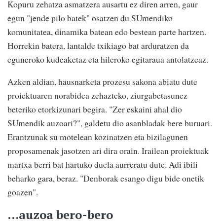
Kopuru zehatza asmatzera ausartu ez diren arren, gaur
egun "jende pilo batek" osatzen du SUmendiko
komunitatea, dinamika batean edo bestean parte hartzen.
Horrekin batera, lantalde txikiago bat arduratzen da
eguneroko kudeaketaz eta hileroko egitaraua antolatzeaz.
Azken aldian, hausnarketa prozesu sakona abiatu dute
proiektuaren norabidea zehazteko, ziurgabetasunez
beteriko etorkizunari begira. "Zer eskaini ahal dio
SUmendik auzoari?", galdetu dio asanbladak bere buruari.
Erantzunak su motelean kozinatzen eta bizilagunen
proposamenak jasotzen ari dira orain. Irailean proiektuak
martxa berri bat hartuko duela aurreratu dute. Adi ibili
beharko gara, beraz. "Denborak esango digu bide onetik
goazen".
...auzoa bero-bero