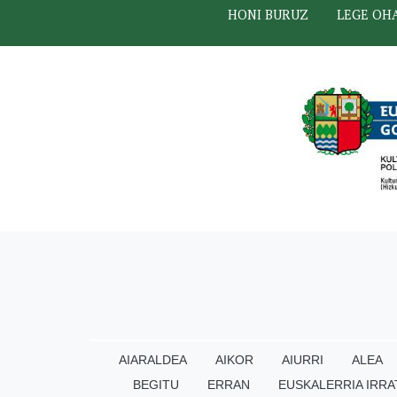
HONI BURUZ
LEGE OH
AIARALDEA
AIKOR
AIURRI
ALEA
BEGITU
ERRAN
EUSKALERRIA IRRA