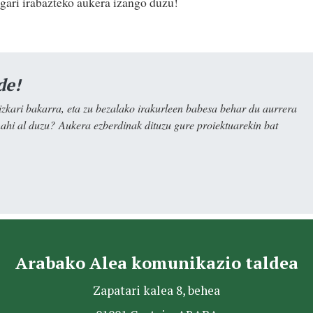
ugari irabazteko aukera izango duzu!
de!
kari bakarra, eta zu bezalako irakurleen babesa behar du aurrera
nahi al duzu? Aukera ezberdinak dituzu gure proiektuarekin bat
Arabako Alea komunikazio taldea
Zapatari kalea 8, behea