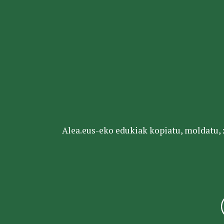
Alea.eus-eko edukiak kopiatu, moldatu, za