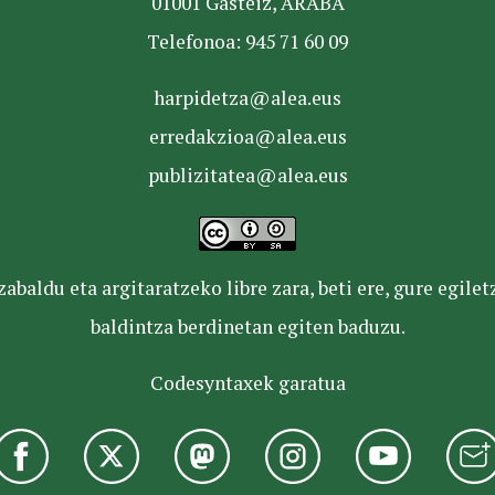
01001 Gasteiz, ARABA
Telefonoa: 945 71 60 09
harpidetza@alea.eus
erredakzioa@alea.eus
publizitatea@alea.eus
baldu eta argitaratzeko libre zara, beti ere, gure egile
baldintza berdinetan egiten baduzu.
Codesyntaxek garatua