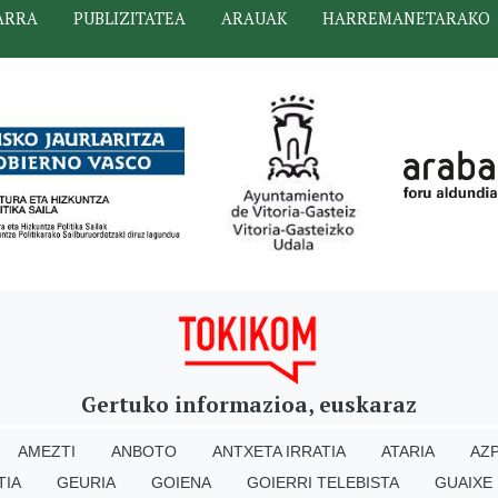
ARRA
PUBLIZITATEA
ARAUAK
HARREMANETARAKO
Gertuko informazioa, euskaraz
AMEZTI
ANBOTO
ANTXETA IRRATIA
ATARIA
AZP
TIA
GEURIA
GOIENA
GOIERRI TELEBISTA
GUAIXE