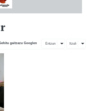
r
Gehitu gaitzazu Googlen
Entzun
Itzuli