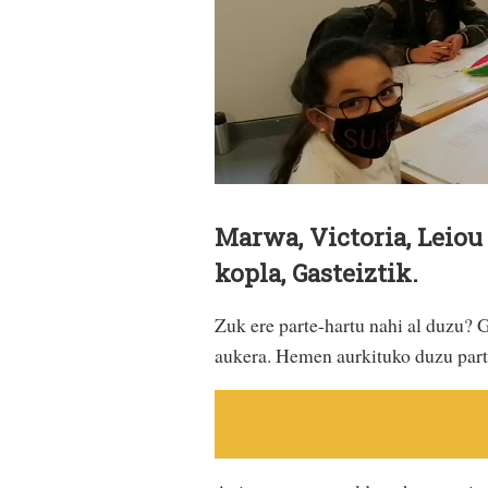
Marwa, Victoria, Leiou
kopla, Gasteiztik.
Zuk ere parte-hartu nahi al duzu? 
aukera. Hemen aurkituko duzu parte