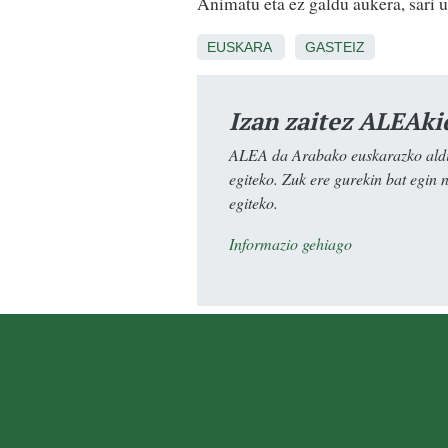
Animatu eta ez galdu aukera, sari 
EUSKARA
GASTEIZ
Izan zaitez ALEAki
ALEA da Arabako euskarazko aldiz
egiteko. Zuk ere gurekin bat egin 
egiteko.
Informazio gehiago