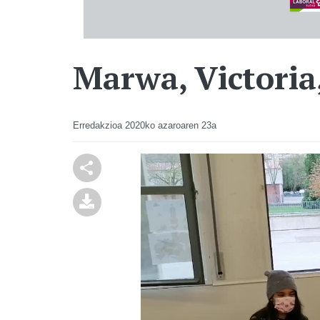
Marwa, Victoria
Erredakzioa
2020ko azaroaren 23a