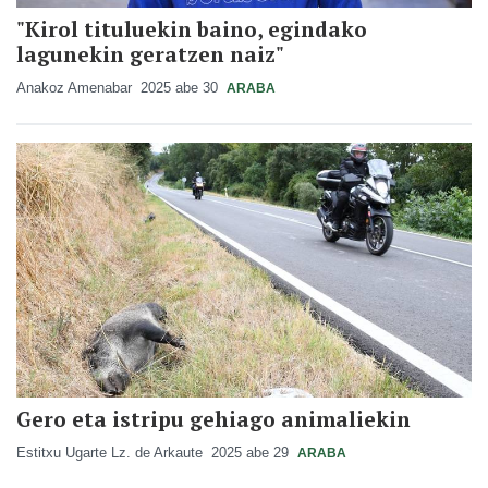
"Kirol tituluekin baino, egindako
lagunekin geratzen naiz"
Anakoz Amenabar
2025 abe 30
ARABA
Gero eta istripu gehiago animaliekin
Estitxu Ugarte Lz. de Arkaute
2025 abe 29
ARABA