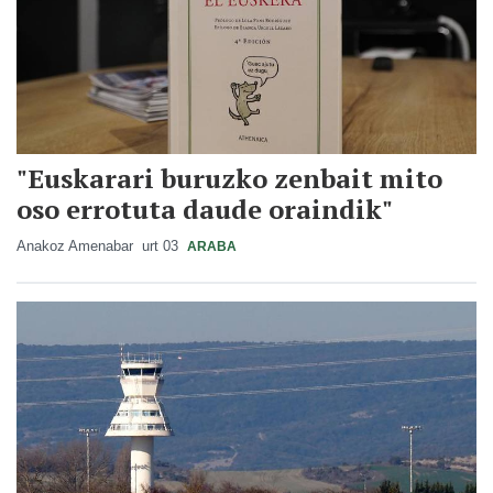
"Euskarari buruzko zenbait mito
oso errotuta daude oraindik"
Anakoz Amenabar
urt 03
ARABA