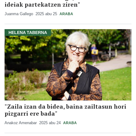
ideiak partekatzen ziren"
Juanma Gallego
2025 abu 25
ARABA
HELENA TABERNA
"Zaila izan da bidea, baina zailtasun hori
pizgarri ere bada"
Anakoz Amenabar
2025 abu 24
ARABA