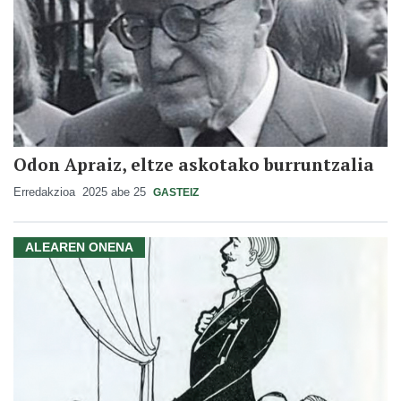
Odon Apraiz, eltze askotako burruntzalia
Erredakzioa
2025 abe 25
GASTEIZ
ALEAREN ONENA