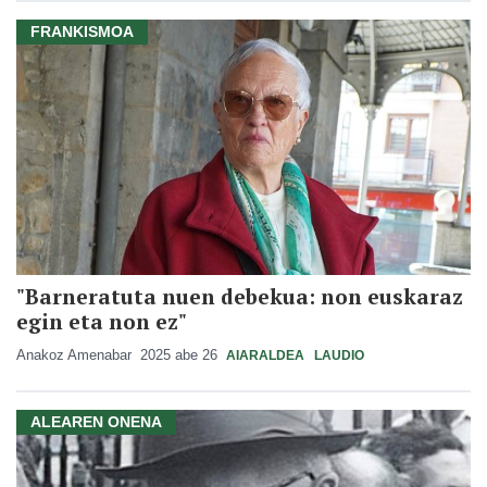
FRANKISMOA
"Barneratuta nuen debekua: non euskaraz
egin eta non ez"
Anakoz Amenabar
2025 abe 26
AIARALDEA
LAUDIO
ALEAREN ONENA