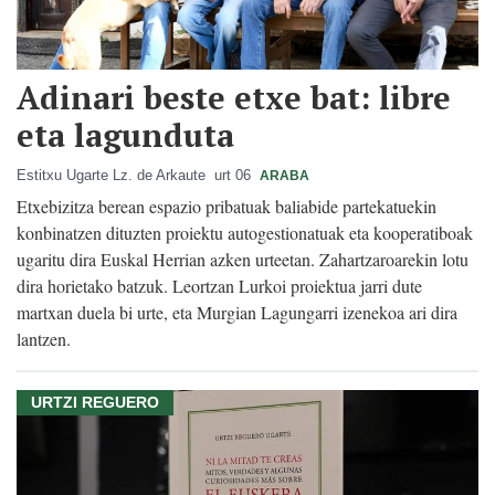
Adinari beste etxe bat: libre
eta lagunduta
Estitxu Ugarte Lz. de Arkaute
urt 06
ARABA
Etxebizitza berean espazio pribatuak baliabide partekatuekin
konbinatzen dituzten proiektu autogestionatuak eta kooperatiboak
ugaritu dira Euskal Herrian azken urteetan. Zahartzaroarekin lotu
dira horietako batzuk. Leortzan Lurkoi proiektua jarri dute
martxan duela bi urte, eta Murgian Lagungarri izenekoa ari dira
lantzen.
URTZI REGUERO