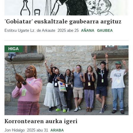
'Gobiatar' euskaltzale gaubearra argituz
Estitxu Ugarte Lz. de Arkaute
2025 abe 25
AÑANA
GAUBEA
HIGA
Korrontearen aurka igeri
Jon Hidalgo
2025 abu 31
ARABA