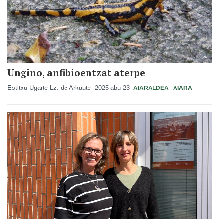
Ungino, anfibioentzat aterpe
Estitxu Ugarte Lz. de Arkaute
2025 abu 23
AIARALDEA
AIARA