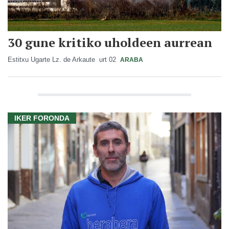
30 gune kritiko uholdeen aurrean
Estitxu Ugarte Lz. de Arkaute
urt 02
ARABA
IKER FORONDA