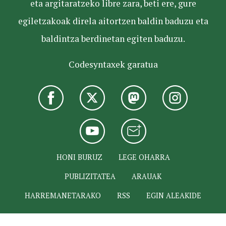
eta argitaratzeko libre zara, beti ere, gure
egiletzakoak direla aitortzen baldin baduzu eta
baldintza berdinetan egiten baduzu.
Codesyntaxek garatua
HONI BURUZ
LEGE OHARRA
PUBLIZITATEA
ARAUAK
HARREMANETARAKO
RSS
EGIN ALEAKIDE