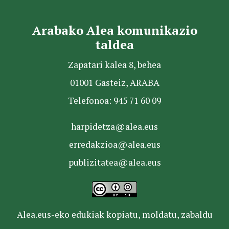
Arabako Alea komunikazio
taldea
Zapatari kalea 8, behea
01001 Gasteiz, ARABA
Telefonoa: 945 71 60 09
harpidetza@alea.eus
erredakzioa@alea.eus
publizitatea@alea.eus
Alea.eus-eko edukiak kopiatu, moldatu, zabaldu