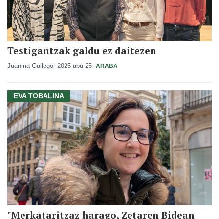
Testigantzak galdu ez daitezen
Juanma Gallego
2025 abu 25
ARABA
EVA TOBALINA
"Merkataritzaz harago, Zetaren Bidean