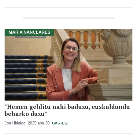
MARIA NANCLARES
"Hemen gelditu nahi baduzu, euskaldundu
beharko duzu"
Jon Hidalgo
2025 abu 30
GASTEIZ