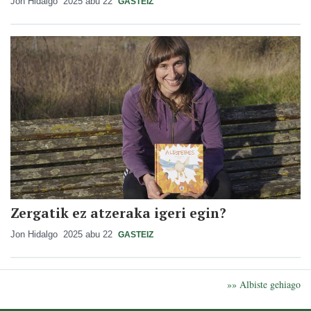
Jon Hidalgo
2025 abu 22
GASTEIZ
Zergatik ez atzeraka igeri egin?
Jon Hidalgo
2025 abu 22
GASTEIZ
»» Albiste gehiago