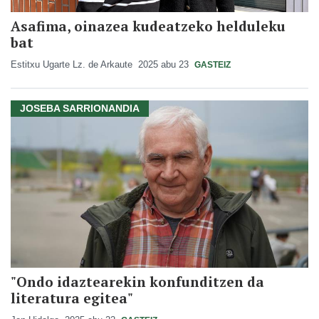
Asafima, oinazea kudeatzeko helduleku
bat
Estitxu Ugarte Lz. de Arkaute
2025 abu 23
GASTEIZ
JOSEBA SARRIONANDIA
"Ondo idaztearekin konfunditzen da
literatura egitea"