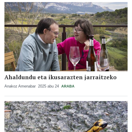
Ahaldundu eta ikusarazten jarraitzeko
Anakoz Amenabar
2025 abu 24
ARABA