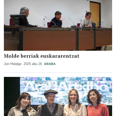
Molde berriak euskararentzat
Jon Hidalgo
2025 abu 26
ARABA