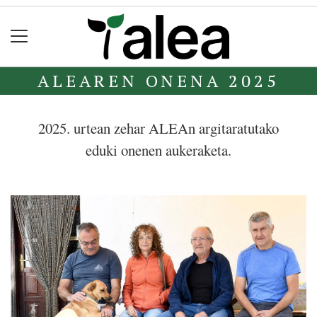
ALEAREN ONENA 2025
2025. urtean zehar ALEAn argitaratutako
eduki onenen aukeraketa.