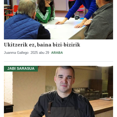
Ukitzerik ez, baina bizi-bizirik
Juanma Gallego
2025 abu 29
ARABA
JABI SARASUA