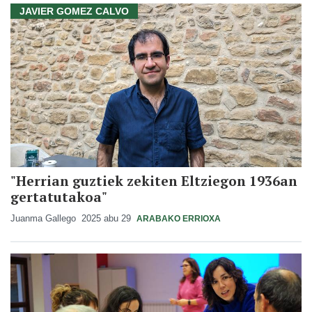
JAVIER GOMEZ CALVO
"Herrian guztiek zekiten Eltziegon 1936an
gertatutakoa"
Juanma Gallego
2025 abu 29
ARABAKO ERRIOXA