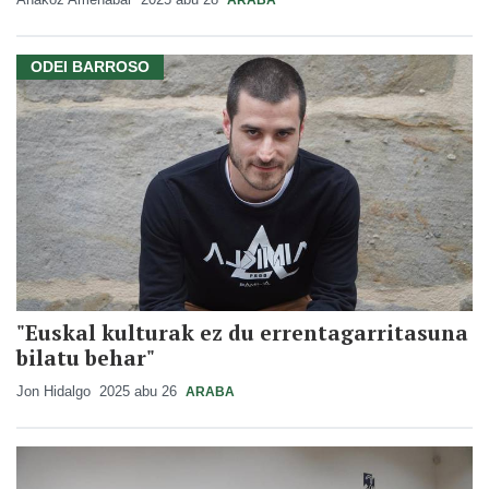
ARABA
ODEI BARROSO
"Euskal kulturak ez du errentagarritasuna
bilatu behar"
Jon Hidalgo
2025 abu 26
ARABA