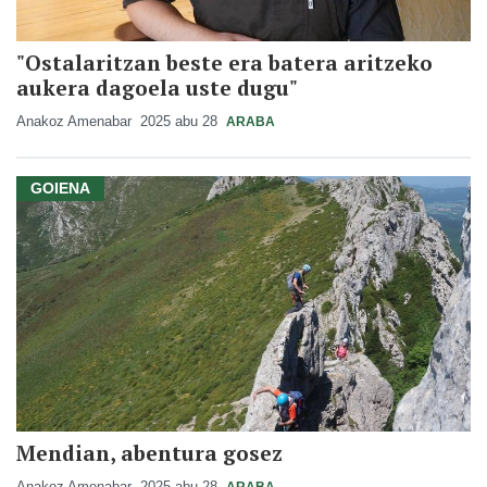
"Ostalaritzan beste era batera aritzeko
aukera dagoela uste dugu"
Anakoz Amenabar
2025 abu 28
ARABA
GOIENA
Mendian, abentura gosez
Anakoz Amenabar
2025 abu 28