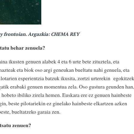
ty frontoian. Argazkia: CHEMA REY
tatu behar zenuela?
ina ikusten genuen alabek 4 eta 6 urte bete zituztela, eta
mazteak eta biok oso argi geneukan bueltatu nahi genuela, eta
otarien esperientzia batzuk ikusita, zortzi urterekin
egokitze
egatik erabaki genuen momentua zela. Oso gustura geunden han
 hobeto ibiliko zirela hemen. Euskara ere ez genuen hainbeste
gin, beste pilotariekin ez ginelako hainbeste elkartzen azken
beste, bueltatzeko garaia zen.
tsatu zenuen?