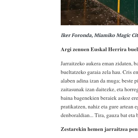
Iker Foronda, Miamiko Magic Ci
Argi zenuen Euskal Herrira buel
Jarraitzeko aukera eman zidaten, ba
bueltatzeko garaia zela hau. Cris e
alaben adina izan da muga; beste pil
zaitasunak izan daitezke, eta horr
baina bagenekien beraiek askoz ere
pratikatzen, nahiz eta gure artean e
denboraldian... Tira, gauza bat eta 
Zestarekin hemen jarraitzea pen