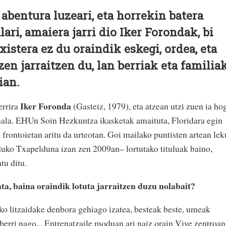
abentura luzeari, eta horrekin batera
ari, amaiera jarri dio Iker Forondak, bi
istera ez du oraindik eskegi, ordea, eta
en jarraitzen du, lan berriak eta familia
ian.
Iker Foronda
errira
(Gasteiz, 1979), eta atzean utzi zuen ia ho
nala. EHUn Soin Hezkuntza ikasketak amaituta, Floridara egin
frontoietan aritu da urteotan. Goi mailako puntisten artean lek
duko Txapelduna izan zen 2009an– lortutako tituluak baino,
tu ditu.
ta, baina oraindik lotuta jarraitzen duzu nolabait?
uko litzaidake denbora gehiago izatea, besteak beste, umeak
 berri nago... Entrenatzaile moduan ari naiz orain Vive zentroan