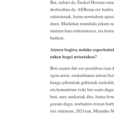
Bai, nabari da. Euskal Herrian emat
desberdina da. AEBetan ere badira 
zaituztenak, baina normalean apust
duen. Markiñan mundiala jokatu nue
nintzen hara entrenatzera, eta hor
baduzu.
Atzera begira, nolako esperientzi
azken hogei urteetakoa?
Beti esaten dut oso positiboa izan
egon arren, euskaldunen artean bizi
hango pilotariak gehienak euskaldu
eta komunitate txiki bat osatu dug
beti, zure aurkariak dira, baina fro
gozatu dugu, norbaiten etxean barb
itxi zutenean, 2021ean, Miamiko M