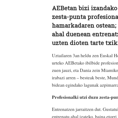
AEBetan bizi izandako 
zesta-punta profesional
hamarkadaren ostean; x
ahal duenean entrenatz
uzten dioten tarte txik
Uz
tailaren 3an heldu zen Euskal H
urteko AEBetako ibilbide profesio
zuen jauzi, eta Dania zein Miamiko 
irabazi arren – besteak beste, Mun
bidean egindako lagunak azpimarra
Profesionalki utzi duzu zesta-pun
Entrenatzen jarraitzen dut. Gustat
entrenatu ahal izateko, baina etorri