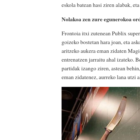
eskola batean hasi ziren alabak, et
Nolakoa zen zure egunerokoa o
Frontoia itxi zutenean Publix supe
goizeko bostetan hara joan, eta as
aritzeko aukera eman zidaten Magic
entrenatzen jarraitu ahal izateko. B
partidak izango ziren, astean behin
eman zidatenez, aurreko lana utzi a