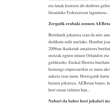
eta lanak kentzen dit denbora gehi
litzaidake Federazioan laguntzea...
Zergatik erabaki zenuen AEBeta
Betidanik jokatzea izan da nire am
dedikatu nahi nuelako. Hainbat joan
2006an ikasketak amaitzera bueltat
motzak egiten nituen Orlandon eta F
gelditzeko. Euskal Herrira bueltatu 
hemengo enpresarekin ez nuen akordi
aukera izan nuen. Horregatik hartu 
hemen jokatzea, AEBetan baino, hem
hori eman zidaten han...
Nabari da babes hori jokalari 