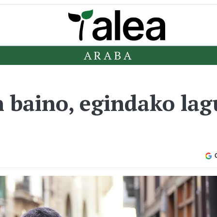
ARABA
in baino, egindako la