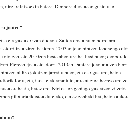
en, nire txikitxoekin batera. Denbora dudanean gustatuko
ra joatea?
etsa eta gustuko izan dudana. Saltoa eman nuen horretara
-etorri izan ziren hasieran. 2003an joan nintzen lehenengo ald
u nintzen, eta 2010ean beste abentura bat hasi nuen; denborald
ort Piercen, joan eta etorri. 2013an Daniara joan nintzen berri
nintzen aldiro jokatzen jarraitu nuen, eta oso gustura, baina
orik lortu, eta, ikasketak amaituta, nire afizioa berreskuratz
nuen erabakia, batez ere. Niri askoz gehiago gustatzen zitzaid
en pilotaria ikusten dutelako, eta ez zenbaki bat, baina auker
moduan?