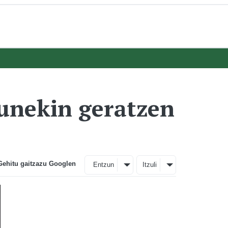
gunekin geratzen
Gehitu gaitzazu Googlen
Entzun
Itzuli