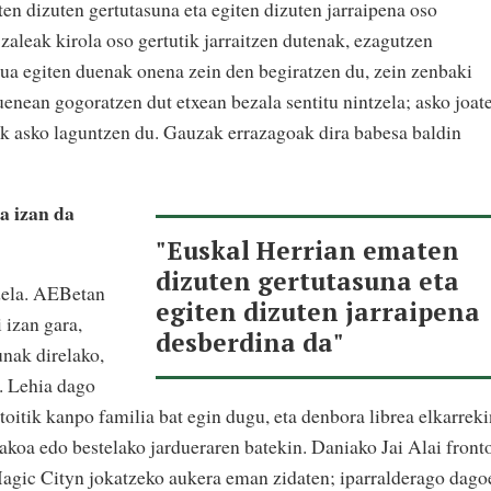
en dizuten gertutasuna eta egiten dizuten jarraipena oso
zaleak kirola oso gertutik jarraitzen dutenak, ezagutzen
ua egiten duenak onena zein den begiratzen du, zein zenbaki
nean gogoratzen dut etxean bezala sentitu nintzela; asko joat
rek asko laguntzen du. Gauzak errazagoak dira babesa baldin
a izan da
"Euskal Herrian ematen
dizuten gertutasuna eta
 dela. AEBetan
egiten dizuten jarraipena
 izan gara,
desberdina da"
nak direlako,
u. Lehia dago
ntoitik kanpo familia bat egin dugu, eta denbora librea elkarrek
akoa edo bestelako jardueraren batekin. Daniako Jai Alai front
agic Cityn jokatzeko aukera eman zidaten; iparralderago dago