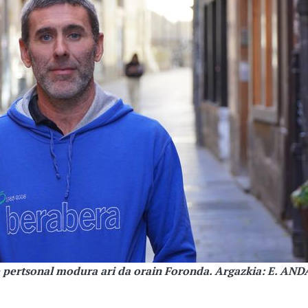
e pertsonal modura ari da orain Foronda. Argazkia: E. AND