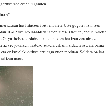
a gerturatzea erabaki genuen.
rduan?
rmerkatuan hasi nintzen fruta mozten. Urte gogorra izan zen,
kotan 10-12 orduko lanaldiak izaten ziren. Orduan, epaile modu
 Cityn, hobeto ordainduta, eta aukera bat izan zen niretzat
erriz ere jokatzen hasteko aukera eskaini zidaten ostean, baina
, eta ez kinielak, ordura arte egin nuen moduan. Soldata on bat
hal izan nuen.