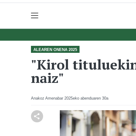
ALEAREN ONENA 2025
"Kirol tituluek
naiz"
Anakoz Amenabar
2025eko abenduaren 30a