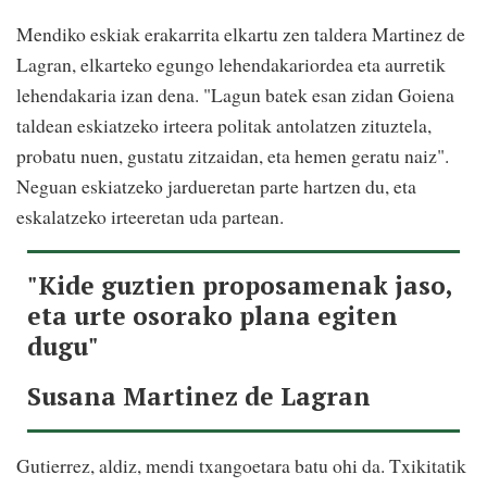
Mendiko eskiak erakarrita elkartu zen taldera Martinez de
Lagran, elkarteko egungo lehendakariordea eta aurretik
lehendakaria izan dena. "Lagun batek esan zidan Goiena
taldean eskiatzeko irteera politak antolatzen zituztela,
probatu nuen, gustatu zitzaidan, eta hemen geratu naiz".
Neguan eskiatzeko jardueretan parte hartzen du, eta
eskalatzeko irteeretan uda partean.
"Kide guztien proposamenak jaso,
eta urte osorako plana egiten
dugu"
Susana Martinez de Lagran
Gutierrez, aldiz, mendi txangoetara batu ohi da. Txikitatik