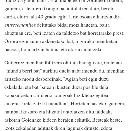
gainera, asteartero txango bat antolatzen dute, berdin
euria, elurra ala 40 gradu egin. Urte osoan elkartzen dira
entresemaniles
deitutako bidai motz hauetan, baita
abuztuan ere, beti izaten da taldetxo bat horretarako prest;
Oriora egin zuten azkenetako bat, inguruko mendietan
paseoa, hondartzan bainua eta afaria amaitzeko.
Gutierrez mendian ibiltzera ohituta badago ere, Goienan
"mundu berri bat" aurkitu duela nabarmendu du, mendian
aritzeko modu desberdinak. "Agian beti egin duzu
eskalada, eta bat-batean ikusten duzu posible dela
kobazuloetan sartu edo txangoak bizikletaz egitea;
aukerak ireki zaizkit mendian". Horietan hasteko, gainera,
hainbat ikastaro eta hitzaldi antolatzen ditu taldeak,
askotan Goienako kideen beraien eskutik. Besteak beste,
izotz eskaladan adituak diren lagunak dituzte, edota