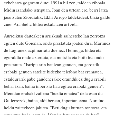
ezbeharra gogoratu dute; 1991n hil zen, taldean zihoala,
Midin izandako istripuan. Joan den urtean ere, berri latza
jaso zuten Ziordiatik; Ekhi Arroyo taldekideak bizia galdu
zuen Aranbeltz bidea eskalatzen ari zela.
Aurreikusi daitezkeen arriskuak saihesteko lan zorrotza
egiten dute Goienan, ondo prestatuta joaten dira, Martinez
de Lagranek azpimarratu duenez. Helmuga, bidea eta
eguraldia ondo aztertuta, eta motxila eta botikina ondo
prestatuta. "Istripu arin bat izan genuen, eta geroztik
erabaki genuen satelite bidezko telefono bat eramatea,
estaldurarik gabe gaudenerako; oraindik ez dugu erabili
behar izan, baina inbertsio hau egitea erabaki genuen".
Mendian erabaki zailena "buelta ematea" dela esan du
Gutierrezek, baina, aldi berean, inportanteena. Noraino
heldu zaitezkeen jakitea. "Beti dugu buruan tontorra, eta
gaur ezin bada, ezin da. Mendia beti egongo da hor".