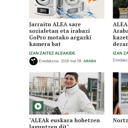
Jarraitu ALEA sare
ALEA
sozialetan eta irabazi
Arab
GoPro motako argazki
kazet
kamera bat
deza
IZAN ZAITEZ ALEAKIDE
IZAN Z
Erredakz
Erredakzioa
2018 mai 09
ARABA
"ALEAk euskara hobetzen
Nortz
laguntzen dit"