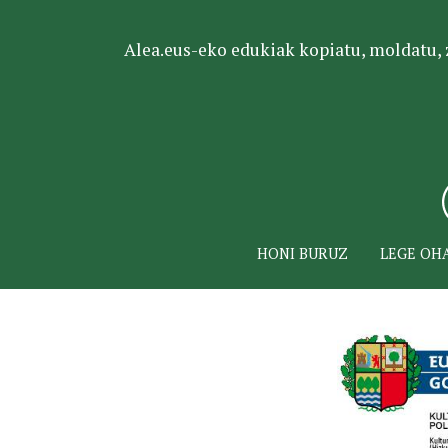
Alea.eus-eko edukiak kopiatu, moldatu, za
HONI BURUZ
LEGE OH