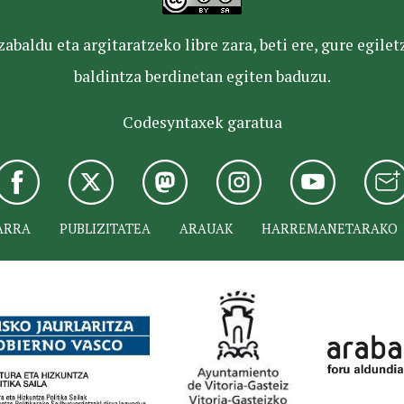
baldu eta argitaratzeko libre zara, beti ere, gure egile
baldintza berdinetan egiten baduzu.
Codesyntaxek garatua
ARRA
PUBLIZITATEA
ARAUAK
HARREMANETARAKO