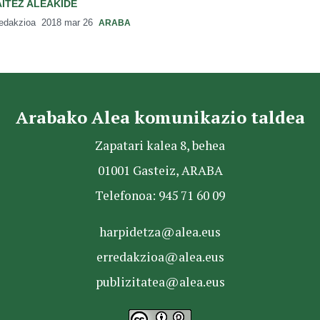
AITEZ ALEAKIDE
redakzioa
2018 mar 26
ARABA
Arabako Alea komunikazio taldea
Zapatari kalea 8, behea
01001 Gasteiz, ARABA
Telefonoa: 945 71 60 09
harpidetza@alea.eus
erredakzioa@alea.eus
publizitatea@alea.eus