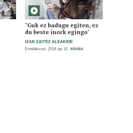
"Guk ez badugu egiten, ez
du beste inork egingo"
IZAN ZAITEZ ALEAKIDE
Erredakzioa
2018 api 10
ARABA