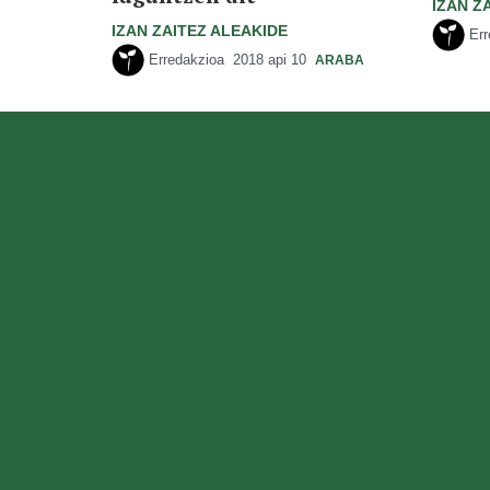
IZAN Z
IZAN ZAITEZ ALEAKIDE
Er
Erredakzioa
2018 api 10
ARABA