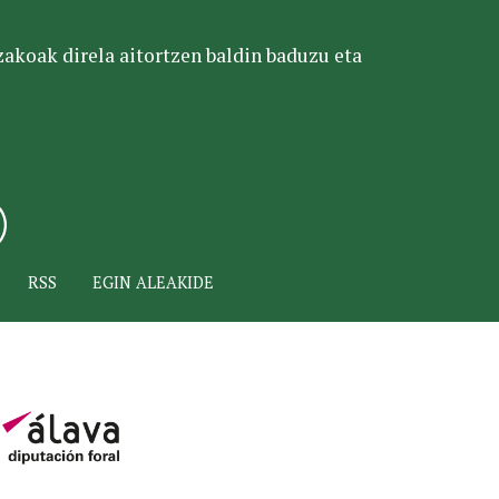
tzakoak direla aitortzen baldin baduzu eta
RSS
EGIN ALEAKIDE