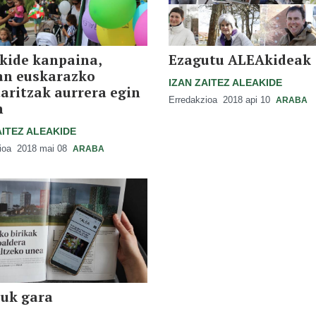
kide kanpaina,
Ezagutu ALEAkideak
an euskarazko
IZAN ZAITEZ ALEAKIDE
aritzak aurrera egin
Erredakzioa
2018 api 10
ARABA
n
AITEZ ALEAKIDE
ioa
2018 mai 08
ARABA
uk gara