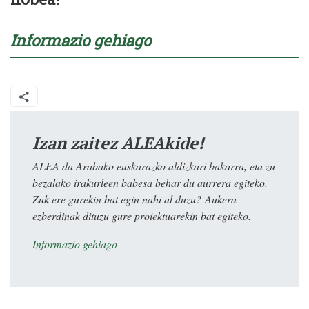
Informazio gehiago
Izan zaitez ALEAkide!
ALEA da Arabako euskarazko aldizkari bakarra, eta zu
bezalako irakurleen babesa behar du aurrera egiteko.
Zuk ere gurekin bat egin nahi al duzu? Aukera
ezberdinak dituzu gure proiektuarekin bat egiteko.
Informazio gehiago