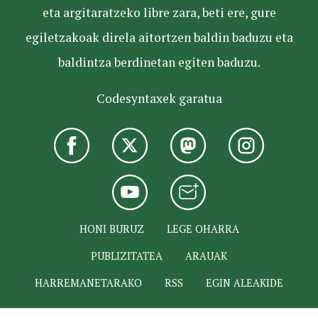
eta argitaratzeko libre zara, beti ere, gure
egiletzakoak direla aitortzen baldin baduzu eta
baldintza berdinetan egiten baduzu.
Codesyntaxek garatua
HONI BURUZ
LEGE OHARRA
PUBLIZITATEA
ARAUAK
HARREMANETARAKO
RSS
EGIN ALEAKIDE