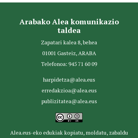
Arabako Alea komunikazio
taldea
Zapatari kalea 8, behea
01001 Gasteiz, ARABA
Telefonoa: 945 71 60 09
harpidetza@alea.eus
erredakzioa@alea.eus
publizitatea@alea.eus
Alea.eus-eko edukiak kopiatu, moldatu, zabaldu