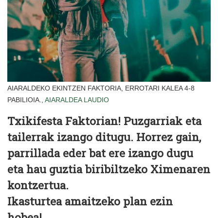
AIARALDEKO EKINTZEN FAKTORIA, ERROTARI KALEA 4-8
PABILIOIA.,
AIARALDEA
LAUDIO
Txikifesta Faktorian! Puzgarriak eta
tailerrak izango ditugu. Horrez gain,
parrillada eder bat ere izango dugu
eta hau guztia biribiltzeko Ximenaren
kontzertua.
Ikasturtea amaitzeko plan ezin
hobea!