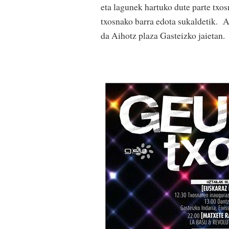
eta lagunek hartuko dute parte txos
txosnako barra edota sukaldetik. A
da Aihotz plaza Gasteizko jaietan.