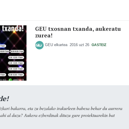
GEU txosnan txanda, aukeratu
zurea!
GEU elkartea
2016 uzt 26
GASTEIZ
de!
kari bakarra, eta zu bezalako irakurleen babesa behar du aurrera
nahi al duzu? Aukera ezberdinak dituzu gure proiektuarekin bat