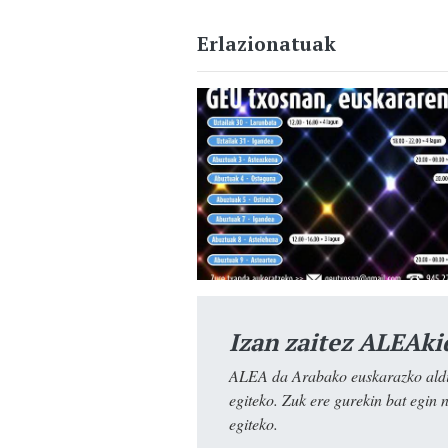
Erlazionatuak
Izan zaitez ALEAki
ALEA da Arabako euskarazko aldiz
egiteko. Zuk ere gurekin bat egin 
egiteko.