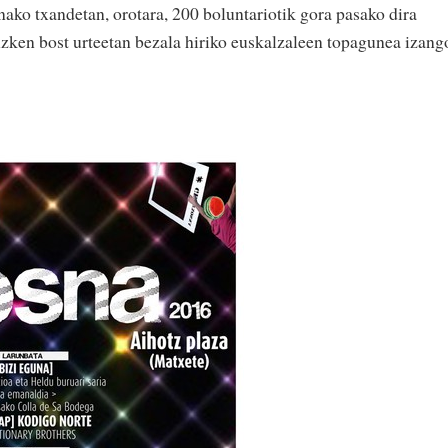
nako txandetan, orotara, 200 boluntariotik gora pasako dira
zken bost urteetan bezala hiriko euskalzaleen topagunea izang