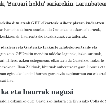
k, ‘Buruari heldu’ sariarekin. Larunbatea
irekiko ditu ateak GEU elkarteak Aihotz plazan kudeatzen
o hamaika ekintza antolatu du Gasteizko euskara elkarteak,
ikuskizunak, haurrentzako ikuskizunak eta tailerrak.
idazleari eta Gasteizko Irakurle Klubeko sortzaile eta
gin zaio. GEUrekin mendira taldeko lagunek, iazko sarituak,
ri. Hilero, azken ostegunean, elkartzen da Gasteizko Irakurle
 txokoan. Iban Zalduak, liburuak aukeratzeaz gain, liburuz eta
etan egindako lan isil horren garrantzia azpimarratu eta eskerra
sari hau.
ka eta haurrak nagusi
ldia eskainiko dute Gasteizko Indarra eta Eivissako Colla de 