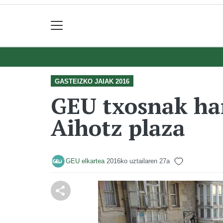
GASTEIZKO JAIAK 2016
GEU txosnak ha
Aihotz plaza
GEU elkartea
2016ko uztailaren 27a