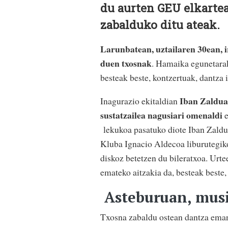
du aurten GEU elkartea
zabalduko ditu ateak.
Larunbatean, uztailaren 30ean, 
duen txosnak
. Hamaika egunetarak
besteak beste, kontzertuak, dantza 
Iban Zaldua 
Inagurazio ekitaldian
sustatzailea nagusiari omenaldi
e
lekukoa pasatuko diote Iban Zaldua
Kluba Ignacio Aldecoa liburutegiko
diskoz betetzen du bileratxoa. Urte
emateko aitzakia da, besteak beste, 
Asteburuan, musi
Txosna zabaldu ostean dantza emana