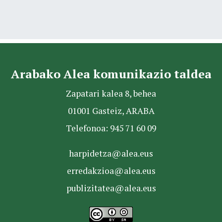
Arabako Alea komunikazio taldea
Zapatari kalea 8, behea
01001 Gasteiz, ARABA
Telefonoa: 945 71 60 09
harpidetza@alea.eus
erredakzioa@alea.eus
publizitatea@alea.eus