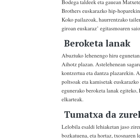
Bodega taldeek eta gauean Matxete
Brothers euskarazko hip-hoparekin
Koko pailazoak, haurrentzako tail
giroan euskaraz’ egitasmoaren saio
Beroketa lanak
Abuztuko lehenengo hiru egunetan e
Aihotz plazan. Astelehenean sagard
kontzertua eta dantza plazarekin. As
poltsoak eta kamisetak euskarazko
egunerako beroketa lanak egiteko, 
elkarteak.
Tumatxa da zurek
Lelobila esaldi lehiaketan jaso zir
bozkatuena, eta hortaz, txosnaren 