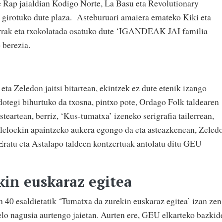
 Rap jaialdian Kodigo Norte, La Basu eta Revolutionary
 girotuko dute plaza. Asteburuari amaiera emateko Kiki eta
errak eta txokolatada osatuko dute ‘IGANDEAK JAI familia
 berezia.
ta Zeledon jaitsi bitartean, ekintzek ez dute etenik izango
otegi bihurtuko da txosna, pintxo pote, Ordago Folk taldearen
teartean, berriz, ‘Kus-tumatxa’ izeneko serigrafia tailerrean,
 leloekin apaintzeko aukera egongo da eta asteazkenean, Zeled
Eratu eta Astalapo taldeen kontzertuak antolatu ditu GEU
in euskaraz egitea
en 40 esaldietatik ‘Tumatxa da zurekin euskaraz egitea’ izan zen
lelo nagusia aurtengo jaietan. Aurten ere, GEU elkarteko bazkid