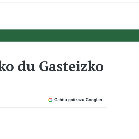
ko du Gasteizko
Gehitu gaitzazu Googlen