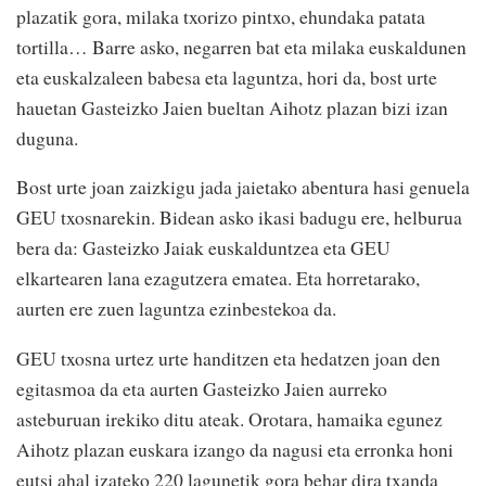
plazatik gora, milaka txorizo pintxo, ehundaka patata
tortilla… Barre asko, negarren bat eta milaka euskaldunen
eta euskalzaleen babesa eta laguntza, hori da, bost urte
hauetan Gasteizko Jaien bueltan Aihotz plazan bizi izan
duguna.
Bost urte joan zaizkigu jada jaietako abentura hasi genuela
GEU txosnarekin. Bidean asko ikasi badugu ere, helburua
bera da: Gasteizko Jaiak euskalduntzea eta GEU
elkartearen lana ezagutzera ematea. Eta horretarako,
aurten ere zuen laguntza ezinbestekoa da.
GEU txosna urtez urte handitzen eta hedatzen joan den
egitasmoa da eta aurten Gasteizko Jaien aurreko
asteburuan irekiko ditu ateak. Orotara, hamaika egunez
Aihotz plazan euskara izango da nagusi eta erronka honi
eutsi ahal izateko 220 lagunetik gora behar dira txanda