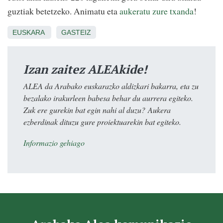
guztiak betetzeko. Animatu eta
aukeratu zure txanda
!
EUSKARA
GASTEIZ
Izan zaitez ALEAkide!
ALEA da Arabako euskarazko aldizkari bakarra, eta zu
bezalako irakurleen babesa behar du aurrera egiteko.
Zuk ere gurekin bat egin nahi al duzu? Aukera
ezberdinak dituzu gure proiektuarekin bat egiteko.
Informazio gehiago