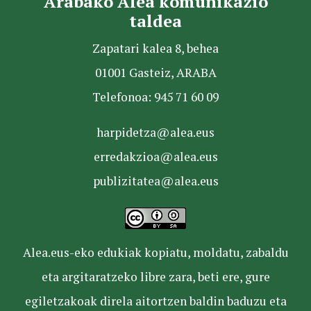
Arabako Alea komunikazio
taldea
Zapatari kalea 8, behea
01001 Gasteiz, ARABA
Telefonoa: 945 71 60 09
harpidetza@alea.eus
erredakzioa@alea.eus
publizitatea@alea.eus
Alea.eus-eko edukiak kopiatu, moldatu, zabaldu
eta argitaratzeko libre zara, beti ere, gure
egiletzakoak direla aitortzen baldin baduzu eta