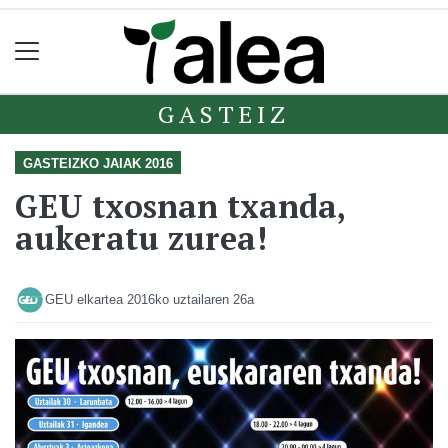
GASTEIZ
GASTEIZKO JAIAK 2016
GEU txosnan txanda,
aukeratu zurea!
GEU elkartea
2016ko uztailaren 26a