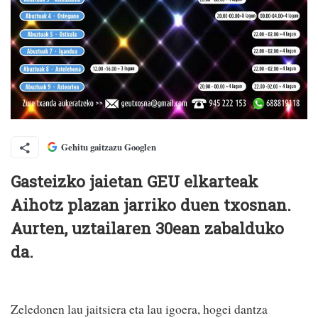
Gehitu gaitzazu Googlen
Gasteizko jaietan GEU elkarteak
Aihotz plazan jarriko duen txosnan.
Aurten, uztailaren 30ean zabalduko
da.
Zeledonen lau jaitsiera eta lau igoera, hogei dantza