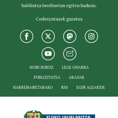
baldintza berdinetan egiten baduzu.
Codesyntaxek garatua
HONI BURUZ
LEGE OHARRA
PUBLIZITATEA
ARAUAK
HARREMANETARAKO
RSS
EGIN ALEAKIDE