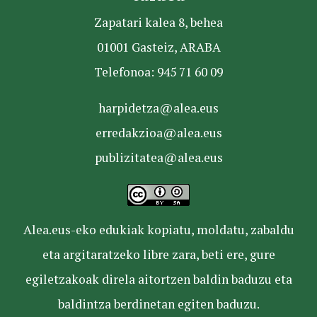
Zapatari kalea 8, behea
01001 Gasteiz, ARABA
Telefonoa: 945 71 60 09
harpidetza@alea.eus
erredakzioa@alea.eus
publizitatea@alea.eus
Alea.eus-eko edukiak kopiatu, moldatu, zabaldu
eta argitaratzeko libre zara, beti ere, gure
egiletzakoak direla aitortzen baldin baduzu eta
baldintza berdinetan egiten baduzu.