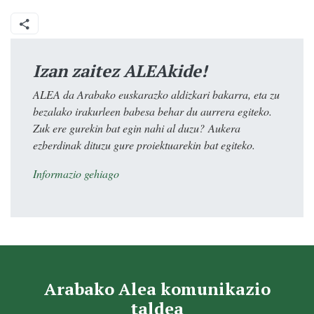
Izan zaitez ALEAkide!
ALEA da Arabako euskarazko aldizkari bakarra, eta zu
bezalako irakurleen babesa behar du aurrera egiteko.
Zuk ere gurekin bat egin nahi al duzu? Aukera
ezberdinak dituzu gure proiektuarekin bat egiteko.
Informazio gehiago
Arabako Alea komunikazio
taldea