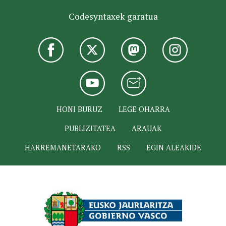
Codesyntaxek garatua
HONI BURUZ
LEGE OHARRA
PUBLIZITATEA
ARAUAK
HARREMANETARAKO
RSS
EGIN ALEAKIDE