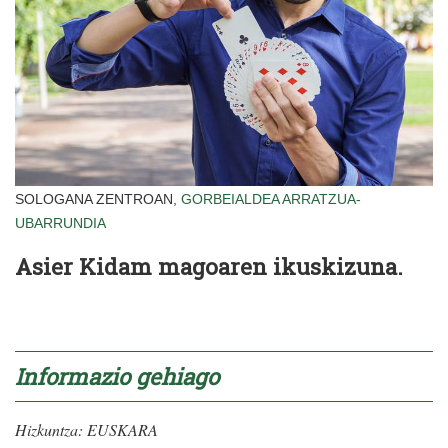
SOLOGANA ZENTROAN,
GORBEIALDEA
ARRATZUA-
UBARRUNDIA
Asier Kidam magoaren ikuskizuna.
Informazio gehiago
Hizkuntza:
EUSKARA