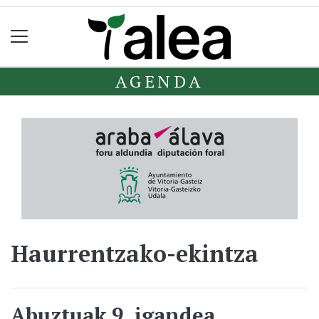
AGENDA
Haurrentzako-ekintza
Abuztuak 9, igandea