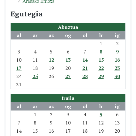
Arabako Errioxa
Egutegia
Abuztua
al
ar
az
og
ol
lr
ig
1
2
3
4
5
6
7
8
9
10
11
12
13
14
15
16
17
18
19
20
21
22
23
24
25
26
27
28
29
30
31
Iraila
al
ar
az
og
ol
lr
ig
1
2
3
4
5
6
7
8
9
10
11
12
13
14
15
16
17
18
19
20