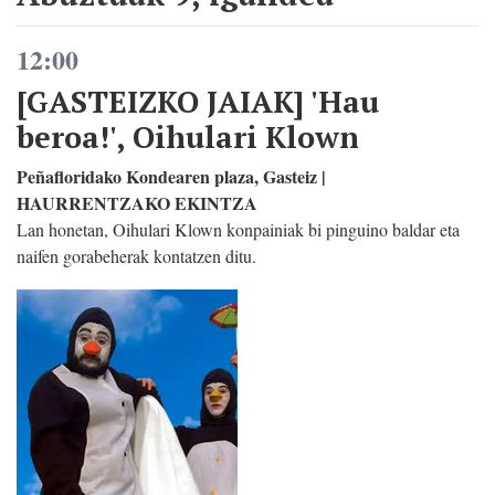
12:00
[GASTEIZKO JAIAK] 'Hau
beroa!', Oihulari Klown
Peñafloridako Kondearen plaza, Gasteiz |
HAURRENTZAKO EKINTZA
Lan honetan, Oihulari Klown konpainiak bi pinguino baldar eta
naifen gorabeherak kontatzen ditu.