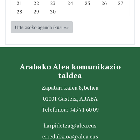
21
22
23
24
25
26
27
28
29
30
Urte osoko agenda ikusi »»
Arabako Alea komunikazio
taldea
Zapatari kalea 8, behea
01001 Gasteiz, ARABA
Telefonoa: 945 71 60 09
harpidetza@alea.eus
erredakzioa@alea.eus