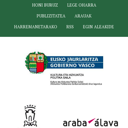
HONI BURUZ
LEGE OHARRA
PUBLIZITATEA
ARAUAK
HARREMANETARAKO
RSS
EGIN ALEAKIDE