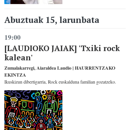
Abuztuak 15, larunbata
19:00
[LAUDIOKO JAIAK] 'Txiki rock
kalean'
Zumalakarregi, Aiaraldea Laudio | HAURRENTZAKO
EKINTZA
Ikuskizun dibertigarria, Rock euskalduna familian gozatzeko.