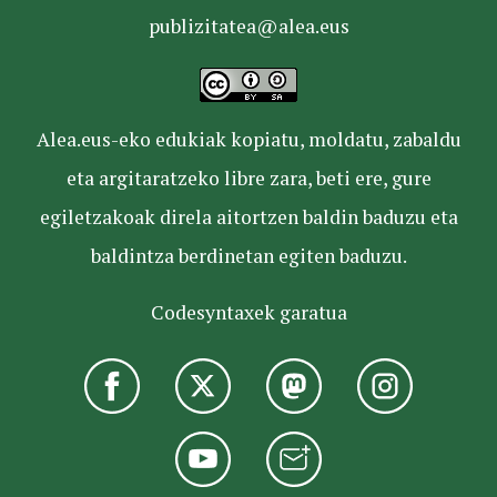
publizitatea@alea.eus
Alea.eus-eko edukiak kopiatu, moldatu, zabaldu
eta argitaratzeko libre zara, beti ere, gure
egiletzakoak direla aitortzen baldin baduzu eta
baldintza berdinetan egiten baduzu.
Codesyntaxek garatua