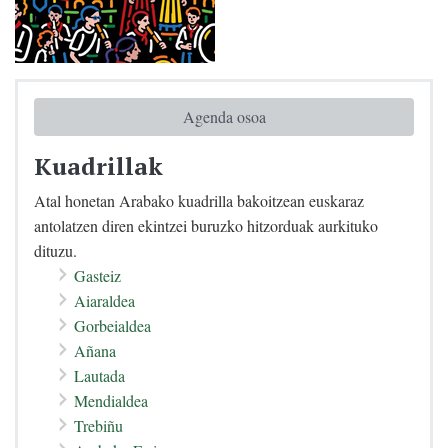
Agenda osoa
Kuadrillak
Atal honetan Arabako kuadrilla bakoitzean euskaraz
antolatzen diren ekintzei buruzko hitzorduak aurkituko
dituzu.
Gasteiz
Aiaraldea
Gorbeialdea
Añana
Lautada
Mendialdea
Trebiñu