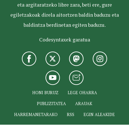
eta argitaratzeko libre zara, beti ere, gure
egiletzakoak direla aitortzen baldin baduzu eta
baldintza berdinetan egiten baduzu.
Codesyntaxek garatua
HONI BURUZ
LEGE OHARRA
PUBLIZITATEA
ARAUAK
HARREMANETARAKO
RSS
EGIN ALEAKIDE