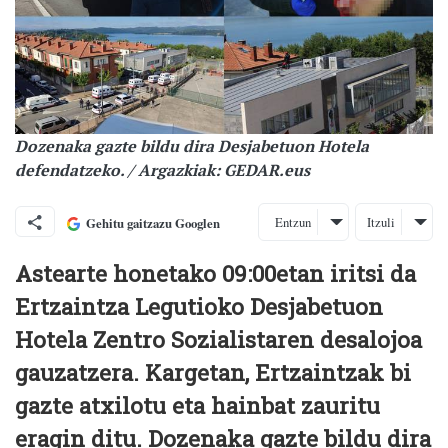
Dozenaka gazte bildu dira Desjabetuon Hotela
defendatzeko. / Argazkiak: GEDAR.eus
Entzun
Itzuli
Gehitu gaitzazu Googlen
Astearte honetako 09:00etan iritsi da
Ertzaintza Legutioko Desjabetuon
Hotela Zentro Sozialistaren desalojoa
gauzatzera. Kargetan, Ertzaintzak bi
gazte atxilotu eta hainbat zauritu
eragin ditu. Dozenaka gazte bildu dira