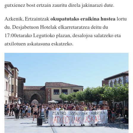
gutxienez bost ertzain zauritu direla jakinarazi dute.
okupatutako eraikina hustea
Azkenik, Ertzaintzak
lortu
du. Desjabetuon Hotelak elkarretaratzea deitu du
17:00etarako Legutioko plazan, desalojoa salatzeko eta
atxilotuen askatasuna eskatzeko.