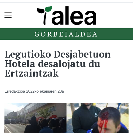
GORBEIALDEA
Legutioko Desjabetuon
Hotela desalojatu du
Ertzaintzak
Erredakzioa
2022ko ekainaren 28a