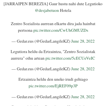
[JARRAIPEN BEREZIA] Gaur hustu nahi dute Legutioko
@desjabetuon
Hotela
Zentro Sozialista aurrean elkartu dira jada hainbat
pertsona
pic.twitter.com/CwUhGMUZDs
— Gedar.eus (@GedarLangileKZ)
June 28, 2022
Legutiora heldu da Ertzaintza, "Zentro Sozialistak
aurrera" oihu artean
pic.twitter.com/5cECUeVeIC
— Gedar.eus (@GedarLangileKZ)
June 28, 2022
Ertzaintza heldu den uneko irudi gehiago
pic.twitter.com/EjREF09p3P
— Gedar.eus (@GedarLangileKZ)
June 28, 2022