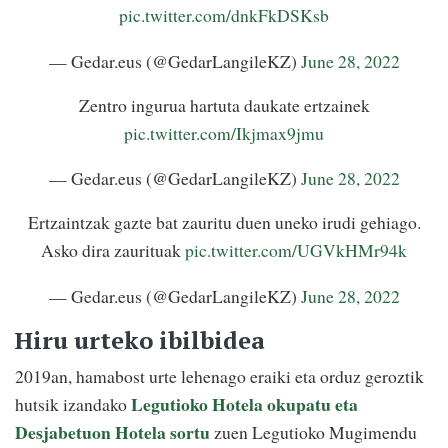
pic.twitter.com/dnkFkDSKsb
— Gedar.eus (@GedarLangileKZ)
June 28, 2022
Zentro ingurua hartuta daukate ertzainek
pic.twitter.com/Ikjmax9jmu
— Gedar.eus (@GedarLangileKZ)
June 28, 2022
Ertzaintzak gazte bat zauritu duen uneko irudi gehiago.
Asko dira zaurituak
pic.twitter.com/UGVkHMr94k
— Gedar.eus (@GedarLangileKZ)
June 28, 2022
Hiru urteko ibilbidea
2019an, hamabost urte lehenago eraiki eta orduz geroztik
Legutioko Hotela okupatu eta
hutsik izandako
Desjabetuon Hotela sortu
zuen Legutioko Mugimendu