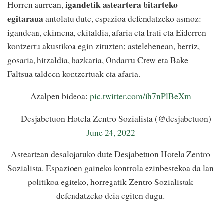
igandetik asteartera bitarteko
Horren aurrean,
egitaraua
antolatu dute, espazioa defendatzeko asmoz:
igandean, ekimena, ekitaldia, afaria eta Irati eta Eiderren
kontzertu akustikoa egin zituzten; astelehenean, berriz,
gosaria, hitzaldia, bazkaria, Ondarru Crew eta Bake
Faltsua taldeen kontzertuak eta afaria.
Azalpen bideoa:
pic.twitter.com/ih7nPlBeXm
— Desjabetuon Hotela Zentro Sozialista (@desjabetuon)
June 24, 2022
Asteartean desalojatuko dute Desjabetuon Hotela Zentro
Sozialista. Espazioen gaineko kontrola ezinbestekoa da lan
politikoa egiteko, horregatik Zentro Sozialistak
defendatzeko deia egiten dugu.