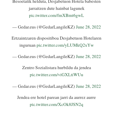
Besoetatik helduta, Desjabetuon Hotela babesten
jarraitzen dute hainbat lagunek
pic.twitter.com/fmXBmt6gwL
— Gedar.eus (@GedarLangileKZ)
June 28, 2022
Ertzaintzaren dispositiboa Desjabetuon Hotelaren
inguruan
pic.twitter.com/yLUMkQ2xYw
— Gedar.eus (@GedarLangileKZ)
June 28, 2022
Zentro Sozialistara hurbildu da jendea
pic.twitter.com/viGXLtiWUu
— Gedar.eus (@GedarLangileKZ)
June 28, 2022
Jendea ere hotel parean jarri da aurrez aurre
pic.twitter.com/XcOk8JSN2q