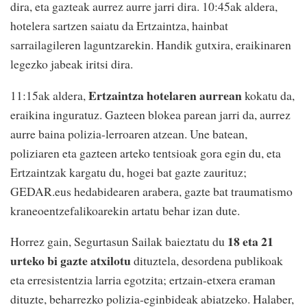
dira, eta gazteak aurrez aurre jarri dira. 10:45ak aldera,
hotelera sartzen saiatu da Ertzaintza, hainbat
sarrailagileren laguntzarekin. Handik gutxira, eraikinaren
legezko jabeak iritsi dira.
Ertzaintza hotelaren aurrean
11:15ak aldera,
kokatu da,
eraikina inguratuz. Gazteen blokea parean jarri da, aurrez
aurre baina polizia-lerroaren atzean. Une batean,
poliziaren eta gazteen arteko tentsioak gora egin du, eta
Ertzaintzak kargatu du, hogei bat gazte zaurituz;
GEDAR.eus hedabidearen arabera, gazte bat traumatismo
kraneoentzefalikoarekin artatu behar izan dute.
18 eta 21
Horrez gain, Segurtasun Sailak baieztatu du
urteko bi gazte atxilotu
dituztela, desordena publikoak
eta erresistentzia larria egotzita; ertzain-etxera eraman
dituzte, beharrezko polizia-eginbideak abiatzeko. Halaber,