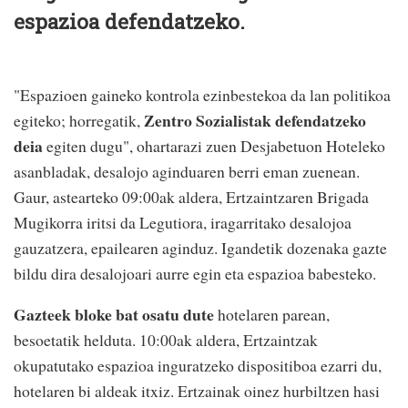
espazioa defendatzeko.
"Espazioen gaineko kontrola ezinbestekoa da lan politikoa
Zentro Sozialistak defendatzeko
egiteko; horregatik,
deia
egiten dugu", ohartarazi zuen Desjabetuon Hoteleko
asanbladak, desalojo aginduaren berri eman zuenean.
Gaur, astearteko 09:00ak aldera, Ertzaintzaren Brigada
Mugikorra iritsi da Legutiora, iragarritako desalojoa
gauzatzera, epailearen aginduz. Igandetik dozenaka gazte
bildu dira desalojoari aurre egin eta espazioa babesteko.
Gazteek bloke bat osatu dute
hotelaren parean,
besoetatik helduta. 10:00ak aldera, Ertzaintzak
okupatutako espazioa inguratzeko dispositiboa ezarri du,
hotelaren bi aldeak itxiz. Ertzainak oinez hurbiltzen hasi