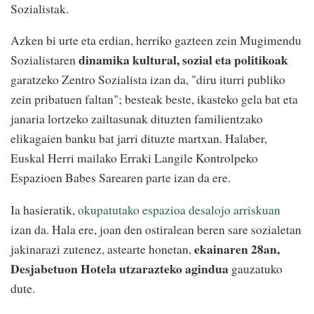
Sozialistak.
Azken bi urte eta erdian, herriko gazteen zein Mugimendu
dinamika kultural, sozial eta politikoak
Sozialistaren
garatzeko Zentro Sozialista izan da, "diru iturri publiko
zein pribatuen faltan"; besteak beste, ikasteko gela bat eta
janaria lortzeko zailtasunak dituzten familientzako
elikagaien banku bat jarri dituzte martxan. Halaber,
Euskal Herri mailako Erraki Langile Kontrolpeko
Espazioen Babes Sarearen parte izan da ere.
Ia hasieratik,
okupatutako espazioa desalojo arriskuan
izan da. Hala ere, joan den ostiralean beren sare sozialetan
ekainaren 28an,
jakinarazi zutenez, astearte honetan,
Desjabetuon Hotela utzarazteko agindua
gauzatuko
dute.