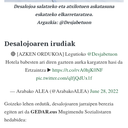
Desalojoa salatzeko eta atxilotuen askatasuna
eskatzeko elkarretaratzea.
Argazkia: @Desjabetuon
Desalojoaren irudiak
🔴 [AZKEN ORDUKOA] Legutioko
@Desjabetuon
Hotela babesten ari diren gazteen aurka kargatzen hasi da
Ertzaintza ▶️
https://t.co/rvA0hjK0NF
pic.twitter.com/qlfjQdUx1f
— Arabako ALEA (@ArabakoALEA)
June 28, 2022
Goizeko lehen ordutik, desalojoaren jarraipen berezia
GEDAR.eus
egiten ari da
Mugimendu Sozialistaren
hedabidea: