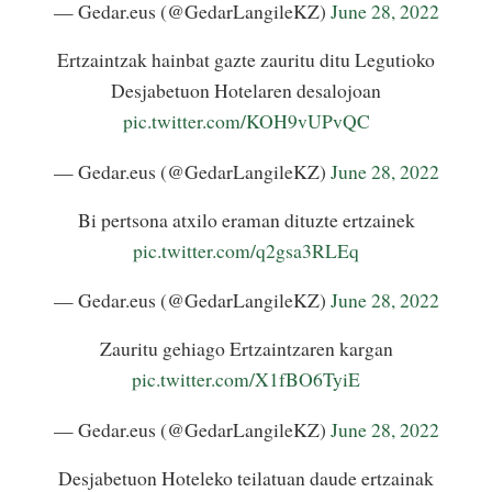
— Gedar.eus (@GedarLangileKZ)
June 28, 2022
Ertzaintzak hainbat gazte zauritu ditu Legutioko
Desjabetuon Hotelaren desalojoan
pic.twitter.com/KOH9vUPvQC
— Gedar.eus (@GedarLangileKZ)
June 28, 2022
Bi pertsona atxilo eraman dituzte ertzainek
pic.twitter.com/q2gsa3RLEq
— Gedar.eus (@GedarLangileKZ)
June 28, 2022
Zauritu gehiago Ertzaintzaren kargan
pic.twitter.com/X1fBO6TyiE
— Gedar.eus (@GedarLangileKZ)
June 28, 2022
Desjabetuon Hoteleko teilatuan daude ertzainak