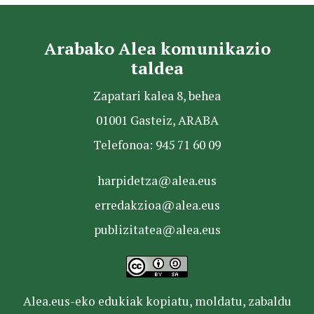
Arabako Alea komunikazio
taldea
Zapatari kalea 8, behea
01001 Gasteiz, ARABA
Telefonoa: 945 71 60 09
harpidetza@alea.eus
erredakzioa@alea.eus
publizitatea@alea.eus
Alea.eus-eko edukiak kopiatu, moldatu, zabaldu