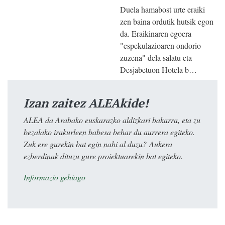
Duela hamabost urte eraiki
zen baina ordutik hutsik egon
da. Eraikinaren egoera
"espekulazioaren ondorio
zuzena" dela salatu eta
Desjabetuon Hotela b…
Izan zaitez ALEAkide!
ALEA da Arabako euskarazko aldizkari bakarra, eta zu
bezalako irakurleen babesa behar du aurrera egiteko.
Zuk ere gurekin bat egin nahi al duzu? Aukera
ezberdinak dituzu gure proiektuarekin bat egiteko.
Informazio gehiago