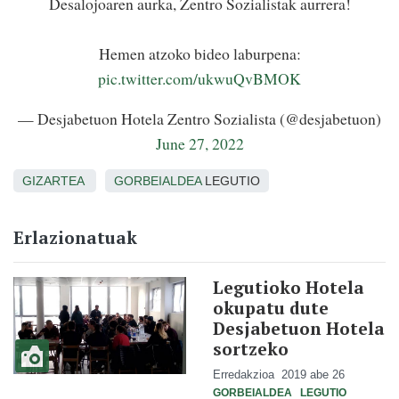
Desalojoaren aurka, Zentro Sozialistak aurrera!
Hemen atzoko bideo laburpena:
pic.twitter.com/ukwuQvBMOK
— Desjabetuon Hotela Zentro Sozialista (@desjabetuon)
June 27, 2022
GIZARTEA
GORBEIALDEA
LEGUTIO
Erlazionatuak
Legutioko Hotela
okupatu dute
Desjabetuon Hotela
sortzeko
Erredakzioa
2019 abe 26
GORBEIALDEA
LEGUTIO