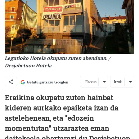
Legutioko Hotela okupatu zuten abenduan. /
Desjabetuon Hotela
Entzun
Itzuli
Gehitu gaitzazu Googlen
Eraikina okupatu zuten hainbat
kideren aurkako epaiketa izan da
astelehenean, eta "edozein
momentutan" utzaraztea eman
daitekeela ohartarazi du Desjabetuon