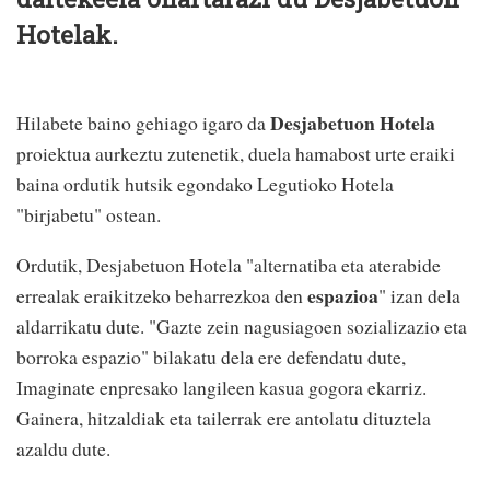
Hotelak.
Desjabetuon Hotela
Hilabete baino gehiago igaro da
proiektua aurkeztu zutenetik, duela hamabost urte eraiki
baina ordutik hutsik egondako Legutioko Hotela
"birjabetu" ostean.
Ordutik, Desjabetuon Hotela "
alternatiba eta aterabide
espazioa
errealak eraikitzeko beharrezkoa den
" izan dela
aldarrikatu dute. "Gazte zein nagusiagoen sozializazio eta
borroka espazio" bilakatu dela ere defendatu dute,
Imaginate enpresako langileen kasua gogora ekarriz.
Gainera, hitzaldiak eta tailerrak ere antolatu dituztela
azaldu dute.