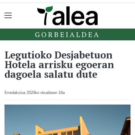
GORBEIALDEA
Legutioko Desjabetuon
Hotela arrisku egoeran
dagoela salatu dute
Erredakzioa
2020ko otsailaren 18a