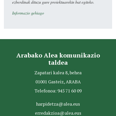
ezberdinak dituzu gure proiektuarekin bat egiteko.
Informazio gehiago
Arabako Alea komunikazio
taldea
Zapatari kalea 8, behea
01001 Gasteiz, ARABA
Telefonoa: 945 71 60 09
harpidetza@alea.eus
erredakzioa@alea.eus