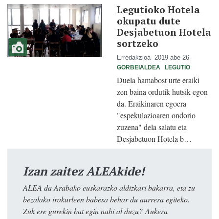
Legutioko Hotela
okupatu dute
Desjabetuon Hotela
sortzeko
Erredakzioa
2019 abe 26
GORBEIALDEA
LEGUTIO
Duela hamabost urte eraiki
zen baina ordutik hutsik egon
da. Eraikinaren egoera
"espekulazioaren ondorio
zuzena" dela salatu eta
Desjabetuon Hotela b…
Izan zaitez ALEAkide!
ALEA da Arabako euskarazko aldizkari bakarra, eta zu
bezalako irakurleen babesa behar du aurrera egiteko.
Zuk ere gurekin bat egin nahi al duzu? Aukera