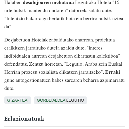
desalojoaren mehatxua
Halaber,
Legutioko Hotela "15
urte hutsik mantendu ondoren" datorrela salatu dute:
"Intentzio bakarra gu bertatik bota eta berriro hutsik uztea
da".
Desjabetuon Hotelak zabaldutako oharrean, proiektua
eraikitzen jarraituko dutela azaldu dute, "
interes
indibidualen aurrean desjabetuon elkartasun kolektiboa"
defendatuz.
Zentzu horretan,
"Legutio, Araba zein Euskal
Erraki
Herrian prozesu sozialista elikatzen jarraitzeko",
gune autogestionatuen babes sarearen beharra azpimarratu
dute.
GIZARTEA
GORBEIALDEA
LEGUTIO
Erlazionatuak