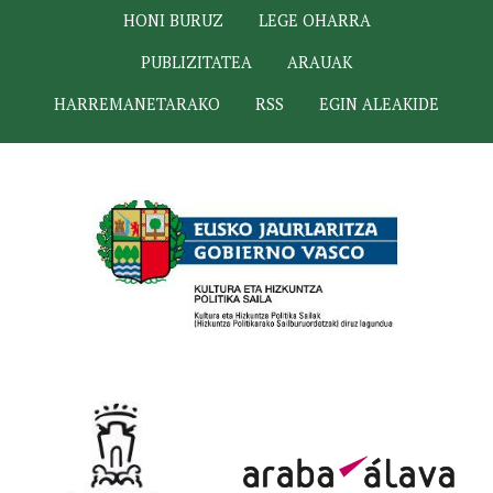
HONI BURUZ
LEGE OHARRA
PUBLIZITATEA
ARAUAK
HARREMANETARAKO
RSS
EGIN ALEAKIDE