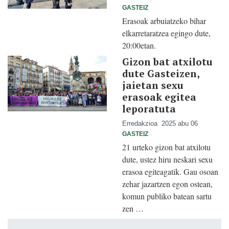
GASTEIZ
Erasoak arbuiatzeko bihar
elkarretaratzea egingo dute,
20:00etan.
Gizon bat atxilotu
dute Gasteizen,
jaietan sexu
erasoak egitea
leporatuta
Erredakzioa
2025 abu 06
GASTEIZ
21 urteko gizon bat atxilotu
dute, ustez hiru neskari sexu
erasoa egiteagatik. Gau osoan
zehar jazartzen egon ostean,
komun publiko batean sartu
zen …