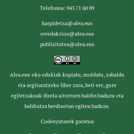
Telefonoa: 945 71 60 09
harpidetza@alea.eus
erredakzioa@alea.eus
publizitatea@alea.eus
Alea.eus-eko edukiak kopiatu, moldatu, zabaldu
eta argitaratzeko libre zara, beti ere, gure
egiletzakoak direla aitortzen baldin baduzu eta
baldintza berdinetan egiten baduzu.
Codesyntaxek garatua