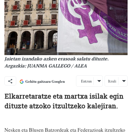
Jaietan izandako azken erasoak salatu dituzte.
Argazkia: JUANMA GALLEGO / ALEA
Entzun
Itzuli
Gehitu gaitzazu Googlen
Elkarretaratze eta martxa isilak egin
dituzte atzoko itzultzeko kalejiran.
Nesken eta Blusen Batzordeak eta Federazioak itzultzeko