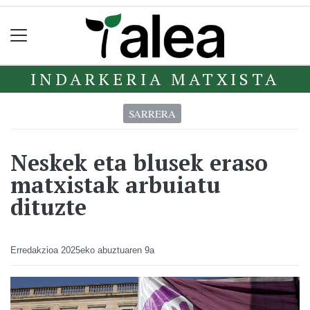
INDARKERIA MATXISTA
SARRERA
Neskek eta blusek eraso
matxistak arbuiatu
dituzte
Erredakzioa
2025eko abuztuaren 9a