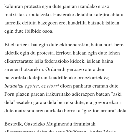
kalejiran protesta egin dute jaietan izandako eraso
matxistak arbuiatzeko. Hasierako deialdia kalejira abiatu
aurretik deituta bazegoen ere, kuadrilla batzuek isilean
egin dute ibilbide osoa.
Bi elkarteek bat egin dute ekimenarekin, baina nork bere
aldetik egin du protesta. Errioxa kalean egin dute lehen
elkarretaratze isila federazioko kideek, isilean baina
sirenen hotsarekin. Ordu erdi geroago atera den
batzordeko kalejiran kuadrilletako ordezkariek
Ez
badakizu egoten, ez etorri
dioen pankarta eraman dute.
Foru plazen parean irakurritako adierazpen batean "aski
dela" esateko garaia dela berretsi dute, eta gogora ekarri
dute matxismoaren aurkako borroka "guztion ardura" dela.
Bestetik, Gasteizko Mugimendu feministak
elkarretaratzea deitu du gaur 20:00etan, Andre Maria