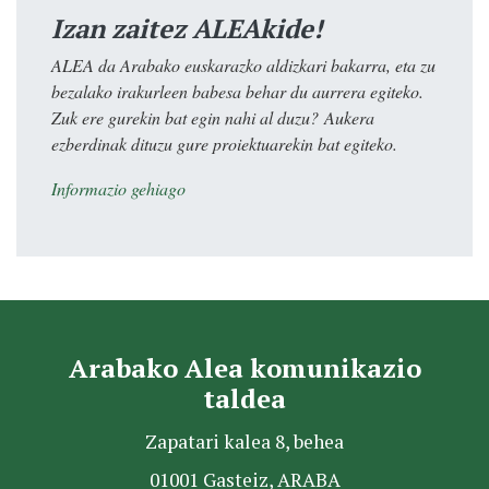
Izan zaitez ALEAkide!
ALEA da Arabako euskarazko aldizkari bakarra, eta zu
bezalako irakurleen babesa behar du aurrera egiteko.
Zuk ere gurekin bat egin nahi al duzu? Aukera
ezberdinak dituzu gure proiektuarekin bat egiteko.
Informazio gehiago
Arabako Alea komunikazio
taldea
Zapatari kalea 8, behea
01001 Gasteiz, ARABA