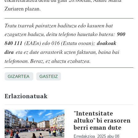
Zuriaren plazan.
Tratu txarrak pairatzen badituzu edo kasuren bat
ezagutzen baduzu, deitu telefono hauetako batera:
900
840 111
(EAEn) edo 016 (Estatu osoan);
doakoak
dira
eta ez dute arrastorik uzten fakturan, baina bai
telefonoan. Beraz, ez ahaztu ezabatzea.
GIZARTEA
GASTEIZ
Erlazionatuak
"Intentsitate
altuko" bi erasoren
berri eman dute
Erredakzioa
2025 abu 08