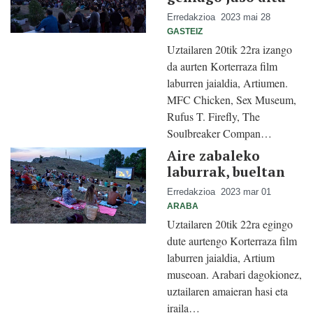
Erredakzioa
2023 mai 28
GASTEIZ
Uztailaren 20tik 22ra izango
da aurten Korterraza film
laburren jaialdia, Artiumen.
MFC Chicken, Sex Museum,
Rufus T. Firefly, The
Soulbreaker Compan…
Aire zabaleko
laburrak, bueltan
Erredakzioa
2023 mar 01
ARABA
Uztailaren 20tik 22ra egingo
dute aurtengo Korterraza film
laburren jaialdia, Artium
museoan. Arabari dagokionez,
uztailaren amaieran hasi eta
iraila…