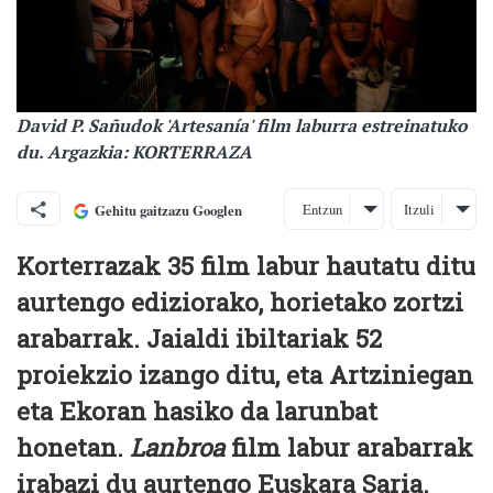
David P. Sañudok 'Artesanía' film laburra estreinatuko
du. Argazkia: KORTERRAZA
Entzun
Itzuli
Gehitu gaitzazu Googlen
Korterrazak 35 film labur hautatu ditu
aurtengo ediziorako, horietako zortzi
arabarrak. Jaialdi ibiltariak 52
proiekzio izango ditu, eta Artziniegan
eta Ekoran hasiko da larunbat
honetan.
Lanbroa
film labur arabarrak
irabazi du aurtengo Euskara Saria.