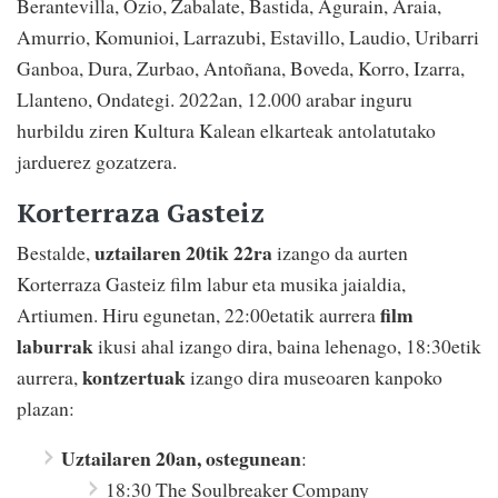
Berantevilla, Ozio, Zabalate, Bastida, Agurain, Araia,
Amurrio, Komunioi, Larrazubi, Estavillo, Laudio, Uribarri
Ganboa, Dura, Zurbao, Antoñana, Boveda, Korro, Izarra,
Llanteno, Ondategi. 2022an, 12.000 arabar inguru
hurbildu ziren Kultura Kalean elkarteak antolatutako
jarduerez gozatzera.
Korterraza Gasteiz
uztailaren 20tik 22ra
Bestalde,
izango da aurten
Korterraza Gasteiz film labur eta musika jaialdia,
film
Artiumen. Hiru egunetan, 22:00etatik aurrera
laburrak
ikusi ahal izango dira, baina lehenago, 18:30etik
kontzertuak
aurrera,
izango dira museoaren kanpoko
plazan:
Uztailaren 20an, ostegunean
:
18:30 The Soulbreaker Company