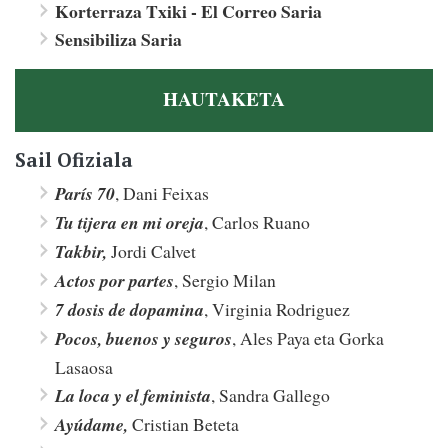
Korterraza Txiki - El Correo Saria
Sensibiliza Saria
HAUTAKETA
Sail Ofiziala
París 70
, Dani Feixas
Tu tijera en mi oreja
, Carlos Ruano
Takbir,
Jordi Calvet
Actos por partes
, Sergio Milan
7 dosis de dopamina
, Virginia Rodriguez
Pocos, buenos y seguros
, Ales Paya eta Gorka
Lasaosa
La loca y el feminista
, Sandra Gallego
Ayúdame,
Cristian Beteta