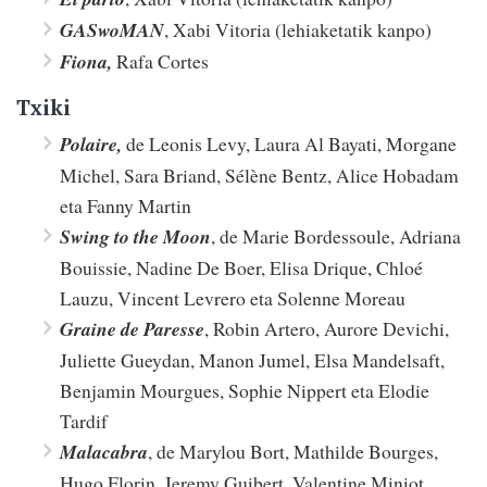
GASwoMAN
, Xabi Vitoria (lehiaketatik kanpo)
Fiona,
Rafa Cortes
Txiki
Polaire,
de Leonis Levy, Laura Al Bayati, Morgane
Michel, Sara Briand, Sélène Bentz, Alice Hobadam
eta Fanny Martin
Swing to the Moon
, de Marie Bordessoule, Adriana
Bouissie, Nadine De Boer, Elisa Drique, Chloé
Lauzu, Vincent Levrero eta Solenne Moreau
Graine de Paresse
, Robin Artero, Aurore Devichi,
Juliette Gueydan, Manon Jumel, Elsa Mandelsaft,
Benjamin Mourgues, Sophie Nippert eta Elodie
Tardif
Malacabra
, de Marylou Bort, Mathilde Bourges,
Hugo Florin, Jeremy Guibert, Valentine Miniot,