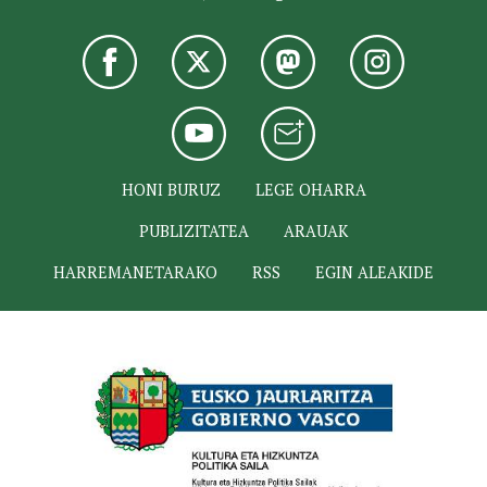
HONI BURUZ
LEGE OHARRA
PUBLIZITATEA
ARAUAK
HARREMANETARAKO
RSS
EGIN ALEAKIDE