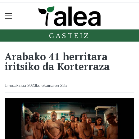
GASTEIZ
Arabako 41 herritara
iritsiko da Korterraza
Erredakzioa
2023ko ekainaren 23a