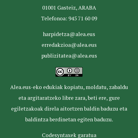
01001 Gasteiz, ARABA
Telefonoa: 945 71 60 09
harpidetza@alea.eus
erredakzioa@alea.eus
publizitatea@alea.eus
Alea.eus-eko edukiak kopiatu, moldatu, zabaldu
eta argitaratzeko libre zara, beti ere, gure
egiletzakoak direla aitortzen baldin baduzu eta
baldintza berdinetan egiten baduzu.
Codesyntaxek garatua