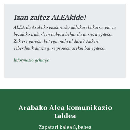
Izan zaitez ALEAkide!
ALEA da Arabako euskarazko aldizkari bakarra, eta zu
bezalako irakurleen babesa behar du aurrera egiteko.
Zuk ere gurekin bat egin nahi al duzu? Aukera
ezberdinak dituzu gure proiektuarekin bat egiteko.
Informazio gehiago
Arabako Alea komunikazio
taldea
Zapatari kalea 8, behea