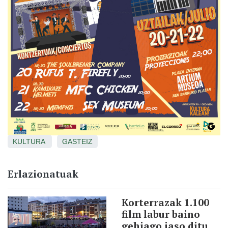
KULTURA
GASTEIZ
Erlazionatuak
Korterrazak 1.100
film labur baino
gehiago jaso ditu