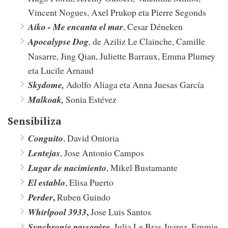
Vincent Nogues, Axel Prukop eta Pierre Segonds
Aiko - Me encanta el mar
, Cesar Déneken
Apocalypse Dog
, de Aziliz Le Clainche, Camille
Nasarre, Jing Qian, Juliette Barraux, Emma Plumey
eta Lucile Arnaud
Skydome,
Adolfo Aliaga eta Anna Juesas García
Malkoak,
Sonia Estévez
Sensibiliza
Conguito
, David Ontoria
Lentejas
, Jose Antonio Campos
Lugar de nacimiento
, Mikel Bustamante
El establo
, Elisa Puerto
,
Perder
Ruben Guindo
,
Whirlpool 3933
Jose Luis Santos
,
Synchronie passagère
Julia Le Bras Juarez, Emmie