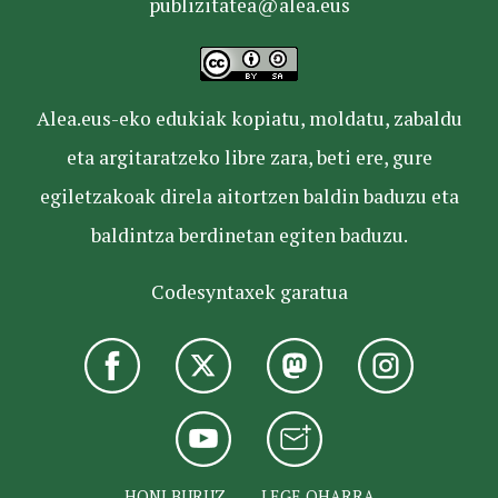
publizitatea@alea.eus
Alea.eus-eko edukiak kopiatu, moldatu, zabaldu
eta argitaratzeko libre zara, beti ere, gure
egiletzakoak direla aitortzen baldin baduzu eta
baldintza berdinetan egiten baduzu.
Codesyntaxek garatua
HONI BURUZ
LEGE OHARRA