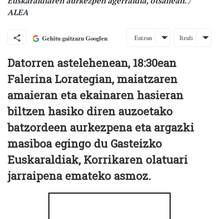
Euskaraldiaren aurkezpen agerraldia, otsailean. /
ALEA
Entzun
Itzuli
Gehitu gaitzazu Googlen
Datorren astelehenean, 18:30ean
Falerina Lorategian, maiatzaren
amaieran eta ekainaren hasieran
biltzen hasiko diren auzoetako
batzordeen aurkezpena eta argazki
masiboa egingo du Gasteizko
Euskaraldiak, Korrikaren olatuari
jarraipena emateko asmoz.