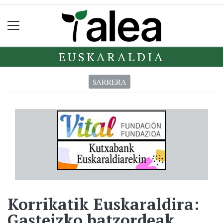
EUSKARALDIA
SARRERA
Korrikatik Euskaraldira:
Gasteizko batzordeak