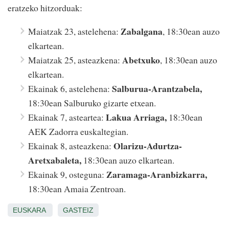
eratzeko hitzorduak:
Zabalgana
Maiatzak 23, astelehena:
, 18:30ean auzo
elkartean.
Abetxuko
Maiatzak 25, asteazkena:
, 18:30ean auzo
elkartean.
Salburua-Arantzabela,
Ekainak 6, astelehena:
18:30ean Salburuko gizarte etxean.
Lakua Arriaga,
Ekainak 7, asteartea:
18:30ean
AEK Zadorra euskaltegian.
Olarizu-Adurtza-
Ekainak 8, asteazkena:
Aretxabaleta,
18:30ean auzo elkartean.
Zaramaga-Aranbizkarra,
Ekainak 9, osteguna:
18:30ean Amaia Zentroan.
EUSKARA
GASTEIZ