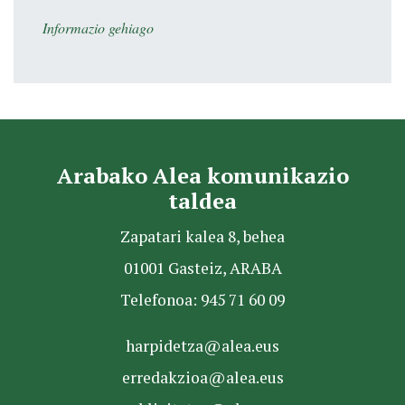
Informazio gehiago
Arabako Alea komunikazio
taldea
Zapatari kalea 8, behea
01001 Gasteiz, ARABA
Telefonoa: 945 71 60 09
harpidetza@alea.eus
erredakzioa@alea.eus