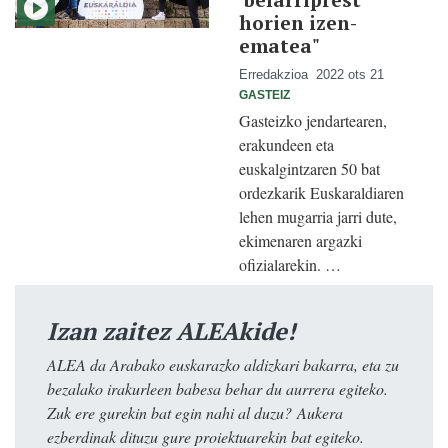
horien izen-
ematea"
Erredakzioa
2022 ots 21
GASTEIZ
Gasteizko jendartearen,
erakundeen eta
euskalgintzaren 50 bat
ordezkarik Euskaraldiaren
lehen mugarria jarri dute,
ekimenaren argazki
ofizialarekin. …
Izan zaitez ALEAkide!
ALEA da Arabako euskarazko aldizkari bakarra, eta zu
bezalako irakurleen babesa behar du aurrera egiteko.
Zuk ere gurekin bat egin nahi al duzu? Aukera
ezberdinak dituzu gure proiektuarekin bat egiteko.