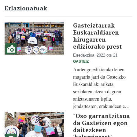
Erlazionatuak
Gasteiztarrak
Euskaraldiaren
hirugarren
ediziorako prest
Erredakzioa
2022 ots 21
GASTEIZ
Aurtengo ediziorako lehen
mugarria jarri du Gasteizko
Euskaraldiak: ariketa
sozialaren atzean dagoen
aniztasunaren ispilu,
jendartearen, erakundeen e…
"Oso garrantzitsua
da Gasteizen egon
daitezkeen
'belarriprest'