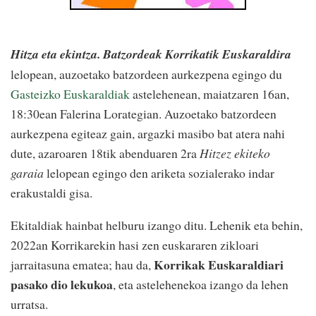
Hitza eta ekintza. Batzordeak Korrikatik Euskaraldira
lelopean, auzoetako batzordeen aurkezpena egingo du
Gasteizko Euskaraldiak
astelehenean, maiatzaren 16an,
18:30ean Falerina Lorategian. Auzoetako batzordeen
aurkezpena egiteaz gain, argazki masibo bat atera nahi
dute, azaroaren 18tik abenduaren 2ra
Hitzez ekiteko
garaia
lelopean egingo den ariketa sozialerako indar
erakustaldi gisa.
Ekitaldiak hainbat helburu izango ditu. Lehenik eta behin,
2022an Korrikarekin hasi zen euskararen zikloari
Korrikak Euskaraldiari
jarraitasuna ematea; hau da,
pasako dio lekukoa
, eta astelehenekoa izango da lehen
urratsa.