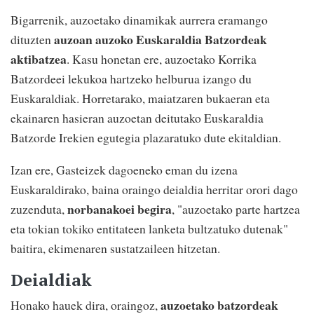
Bigarrenik, auzoetako dinamikak aurrera eramango
auzoan auzoko Euskaraldia Batzordeak
dituzten
aktibatzea
. Kasu honetan ere, auzoetako Korrika
Batzordeei lekukoa hartzeko helburua izango du
Euskaraldiak. Horretarako, maiatzaren bukaeran eta
ekainaren hasieran auzoetan deitutako Euskaraldia
Batzorde Irekien egutegia plazaratuko dute ekitaldian.
Izan ere, Gasteizek dagoeneko eman du izena
Euskaraldirako, baina oraingo deialdia herritar orori dago
norbanakoei begira
zuzenduta,
, "auzoetako parte hartzea
eta tokian tokiko entitateen lanketa bultzatuko dutenak"
baitira, ekimenaren sustatzaileen hitzetan.
Deialdiak
auzoetako batzordeak
Honako hauek dira, oraingoz,