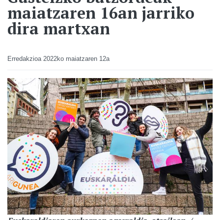
maiatzaren 16an jarriko
dira martxan
Erredakzioa
2022ko maiatzaren 12a