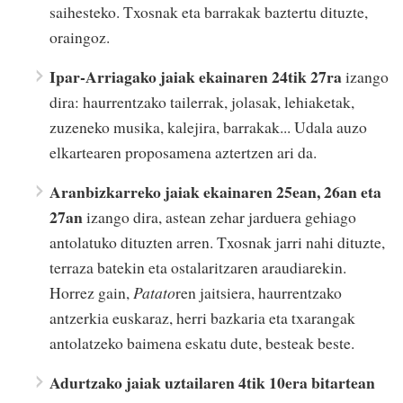
saihesteko. Txosnak eta barrakak baztertu dituzte,
oraingoz.
Ipar-Arriagako jaiak ekainaren 24tik 27ra
izango
dira: haurrentzako tailerrak, jolasak, lehiaketak,
zuzeneko musika, kalejira, barrakak... Udala auzo
elkartearen proposamena aztertzen ari da.
Aranbizkarreko jaiak ekainaren 25ean, 26an eta
27an
izango dira, astean zehar jarduera gehiago
antolatuko dituzten arren. Txosnak jarri nahi dituzte,
terraza batekin eta ostalaritzaren araudiarekin.
Horrez gain,
Patato
ren jaitsiera, haurrentzako
antzerkia euskaraz, herri bazkaria eta txarangak
antolatzeko baimena eskatu dute, besteak beste.
Adurtzako jaiak uztailaren 4tik 10era bitartean