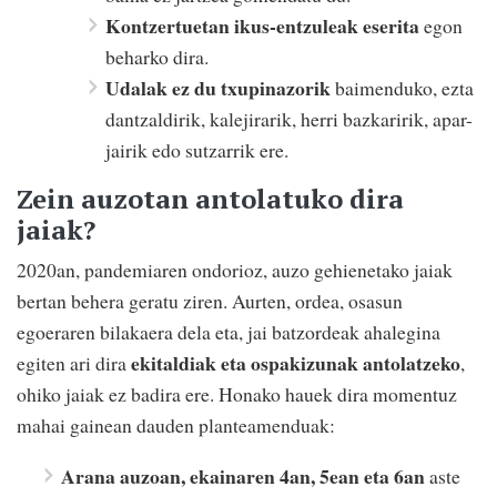
Kontzertuetan ikus-entzuleak eserita
egon
beharko dira.
Udalak ez du txupinazorik
baimenduko, ezta
dantzaldirik, kalejirarik, herri bazkaririk, apar-
jairik edo sutzarrik ere.
Zein auzotan antolatuko dira
jaiak?
2020an, pandemiaren ondorioz, auzo gehienetako jaiak
bertan behera geratu ziren. Aurten, ordea, osasun
egoeraren bilakaera dela eta, jai batzordeak ahalegina
ekitaldiak eta ospakizunak antolatzeko
egiten ari dira
,
ohiko jaiak ez badira ere. Honako hauek dira momentuz
mahai gainean dauden planteamenduak:
Arana auzoan, ekainaren 4an, 5ean eta 6an
aste