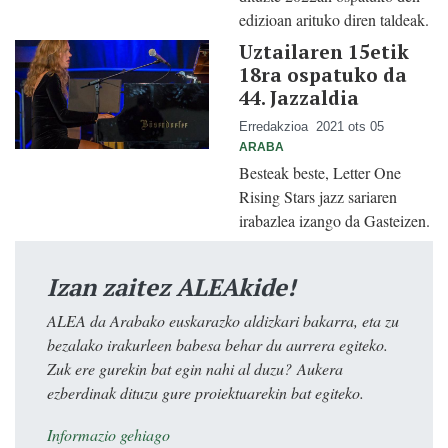
edizioan arituko diren taldeak.
Uztailaren 15etik
18ra ospatuko da
44. Jazzaldia
Erredakzioa
2021 ots 05
ARABA
Besteak beste, Letter One
Rising Stars jazz sariaren
irabazlea izango da Gasteizen.
Izan zaitez ALEAkide!
ALEA da Arabako euskarazko aldizkari bakarra, eta zu
bezalako irakurleen babesa behar du aurrera egiteko.
Zuk ere gurekin bat egin nahi al duzu? Aukera
ezberdinak dituzu gure proiektuarekin bat egiteko.
Informazio gehiago