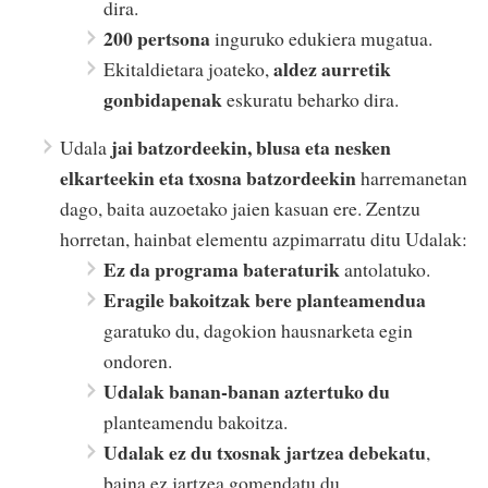
dira.
200 pertsona
inguruko edukiera mugatua.
aldez aurretik
Ekitaldietara joateko,
gonbidapenak
eskuratu beharko dira.
jai batzordeekin, blusa eta nesken
Udala
elkarteekin eta txosna batzordeekin
harremanetan
dago, baita auzoetako jaien kasuan ere. Zentzu
horretan, hainbat elementu azpimarratu ditu Udalak:
Ez da programa bateraturik
antolatuko.
Eragile bakoitzak bere planteamendua
garatuko du, dagokion hausnarketa egin
ondoren.
Udalak banan-banan aztertuko du
planteamendu bakoitza.
Udalak ez du txosnak jartzea debekatu
,
baina ez jartzea gomendatu du.