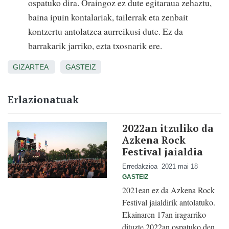
ospatuko dira. Oraingoz ez dute egitaraua zehaztu,
baina ipuin kontalariak, tailerrak eta zenbait
kontzertu antolatzea aurreikusi dute. Ez da
barrakarik jarriko, ezta txosnarik ere.
GIZARTEA
GASTEIZ
Erlazionatuak
2022an itzuliko da
Azkena Rock
Festival jaialdia
Erredakzioa
2021 mai 18
GASTEIZ
2021ean ez da Azkena Rock
Festival jaialdirik antolatuko.
Ekainaren 17an iragarriko
dituzte 2022an ospatuko den