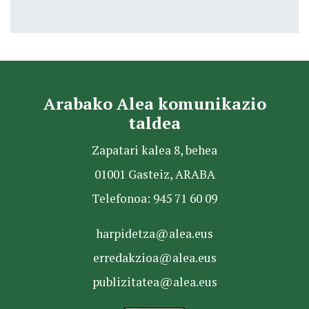
Arabako Alea komunikazio
taldea
Zapatari kalea 8, behea
01001 Gasteiz, ARABA
Telefonoa: 945 71 60 09
harpidetza@alea.eus
erredakzioa@alea.eus
publizitatea@alea.eus