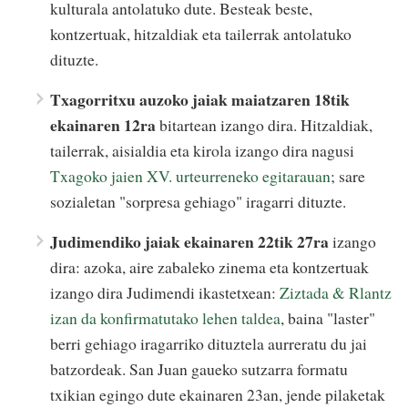
kulturala antolatuko dute. Besteak beste,
kontzertuak, hitzaldiak eta tailerrak antolatuko
dituzte.
Txagorritxu auzoko jaiak maiatzaren 18tik
ekainaren 12ra
bitartean izango dira. Hitzaldiak,
tailerrak, aisialdia eta kirola izango dira nagusi
Txagoko jaien XV. urteurreneko egitarauan
; sare
sozialetan "sorpresa gehiago" iragarri dituzte.
Judimendiko jaiak ekainaren 22tik 27ra
izango
dira: azoka, aire zabaleko zinema eta kontzertuak
izango dira Judimendi ikastetxean:
Ziztada & Rlantz
izan da konfirmatutako lehen taldea
, baina "laster"
berri gehiago iragarriko dituztela aurreratu du jai
batzordeak. San Juan gaueko sutzarra formatu
txikian egingo dute ekainaren 23an, jende pilaketak