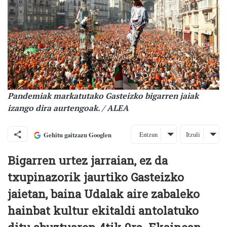
Pandemiak markatutako Gasteizko bigarren jaiak
izango dira aurtengoak. / ALEA
Entzun
Itzuli
Gehitu gaitzazu Googlen
Bigarren urtez jarraian, ez da
txupinazorik jaurtiko Gasteizko
jaietan, baina Udalak aire zabaleko
hainbat kultur ekitaldi antolatuko