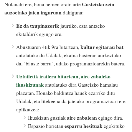
Gasteizko zein
Nolanahi ere, hona hemen orain arte
auzoetako jaien inguruan
dakiguna:
Ez da txupinazorik
jaurtiko, ezta antzeko
ekitaldirik egingo ere.
kultur egitarau bat
Abuztuaren 4tik 9ra bitartean,
antolatuko du Udalak; ekaina hasieran aurkeztuko
da, "bi aste barru", udako programazioarekin batera.
Uztailetik irailera bitartean, aire zabaleko
ikuskizunak
antolatuko dira Gasteizko hamalau
plazatan. Honako baldintza hauek ezarriko ditu
Udalak, eta litekeena da jaietako programazioari ere
aplikatzea:
aire zabalean
Ikuskizun guztiak
egingo dira.
esparru hesituak
Espazio horietan
egokituko