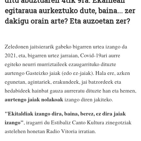
ditu abuztuaren 4tik 9ra. Ekainean
egitaraua aurkeztuko dute, baina... zer
dakigu orain arte? Eta auzoetan zer?
Zeledonen jaitsierarik gabeko bigarren urtea izango da
2021, eta, bigarren urtez jarraian, Covid-19ari aurre
egiteko neurri murriztaileek ezaugarrituko dituzte
aurtengo Gasteizko jaiak (edo ez-jaiak). Hala ere, azken
egunetan, agintariek, erakundeek, jai batzordeek eta
hedabideek hainbat gauza aurreratu dituzte han eta hemen,
aurtengo jaiak nolakoak
izango diren jakiteko.
"Ekitaldiak izango dira, baina, berez, ez dira jaiak
izango"
, iragarri du Estibaliz Canto Kultura zinegotziak
astelehen honetan Radio Vitoria irratian.