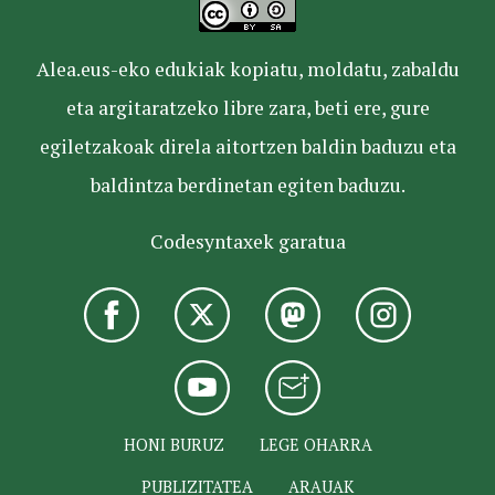
Alea.eus-eko edukiak kopiatu, moldatu, zabaldu
eta argitaratzeko libre zara, beti ere, gure
egiletzakoak direla aitortzen baldin baduzu eta
baldintza berdinetan egiten baduzu.
Codesyntaxek garatua
HONI BURUZ
LEGE OHARRA
PUBLIZITATEA
ARAUAK