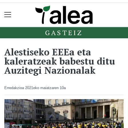
GASTEIZ
Alestiseko EEEa eta
kaleratzeak babestu ditu
Auzitegi Nazionalak
Erredakzioa
2021eko maiatzaren 10a