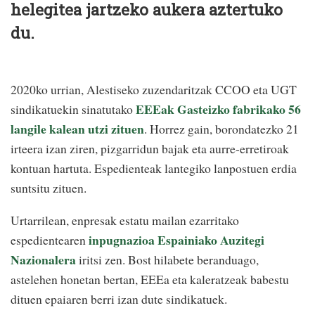
helegitea jartzeko aukera aztertuko
du.
2020ko urrian, Alestiseko zuzendaritzak CCOO eta UGT
EEEak Gasteizko fabrikako 56
sindikatuekin sinatutako
langile kalean utzi zituen
. Horrez gain, borondatezko 21
irteera izan ziren, pizgarridun bajak eta aurre-erretiroak
kontuan hartuta. Espedienteak lantegiko lanpostuen erdia
suntsitu zituen.
Urtarrilean, enpresak estatu mailan ezarritako
inpugnazioa Espainiako Auzitegi
espedientearen
Nazionalera
iritsi zen. Bost hilabete beranduago,
astelehen honetan bertan, EEEa eta kaleratzeak babestu
dituen epaiaren berri izan dute sindikatuek.