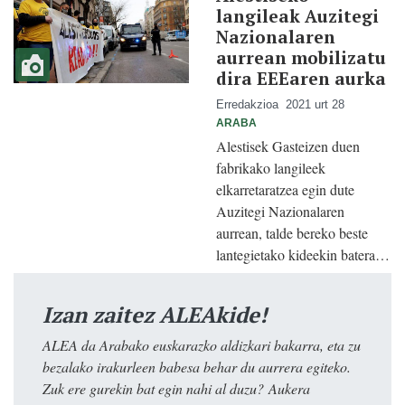
langileak Auzitegi
Nazionalaren
aurrean mobilizatu
dira EEEaren aurka
Erredakzioa
2021 urt 28
ARABA
Alestisek Gasteizen duen
fabrikako langileek
elkarretaratzea egin dute
Auzitegi Nazionalaren
aurrean, talde bereko beste
lantegietako kideekin batera…
Izan zaitez ALEAkide!
ALEA da Arabako euskarazko aldizkari bakarra, eta zu
bezalako irakurleen babesa behar du aurrera egiteko.
Zuk ere gurekin bat egin nahi al duzu? Aukera