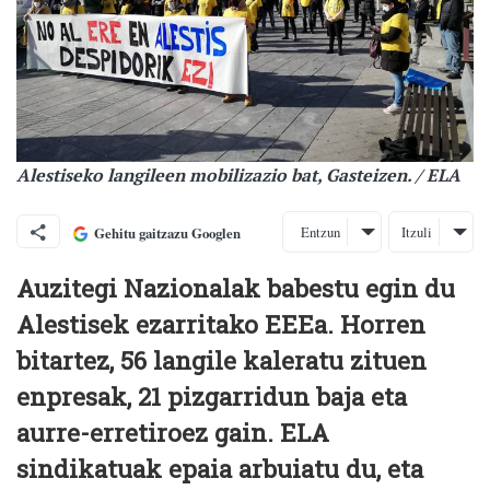
Alestiseko langileen mobilizazio bat, Gasteizen. / ELA
Entzun
Itzuli
Gehitu gaitzazu Googlen
Auzitegi Nazionalak babestu egin du
Alestisek ezarritako EEEa. Horren
bitartez, 56 langile kaleratu zituen
enpresak, 21 pizgarridun baja eta
aurre-erretiroez gain. ELA
sindikatuak epaia arbuiatu du, eta