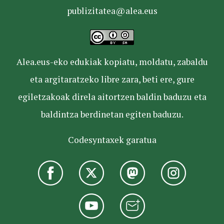
publizitatea@alea.eus
Alea.eus-eko edukiak kopiatu, moldatu, zabaldu
eta argitaratzeko libre zara, beti ere, gure
egiletzakoak direla aitortzen baldin baduzu eta
baldintza berdinetan egiten baduzu.
Codesyntaxek garatua