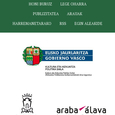
HONI BURUZ
LEGE OHARRA
PUBLIZITATEA
ARAUAK
HARREMANETARAKO
RSS
EGIN ALEAKIDE