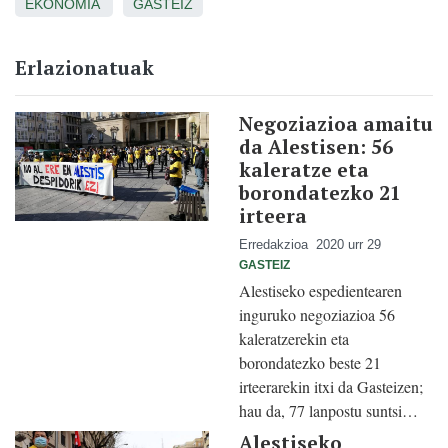
EKONOMIA
GASTEIZ
Erlazionatuak
Negoziazioa amaitu
da Alestisen: 56
kaleratze eta
borondatezko 21
irteera
Erredakzioa
2020 urr 29
GASTEIZ
Alestiseko espedientearen
inguruko negoziazioa 56
kaleratzerekin eta
borondatezko beste 21
irteerarekin itxi da Gasteizen;
hau da, 77 lanpostu suntsi…
Alestiseko