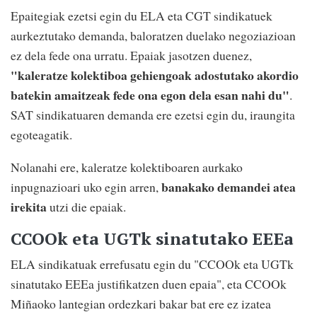
Epaitegiak ezetsi egin du ELA eta CGT sindikatuek
aurkeztutako demanda, baloratzen duelako negoziazioan
ez dela fede ona urratu. Epaiak jasotzen duenez,
"kaleratze kolektiboa gehiengoak adostutako akordio
batekin amaitzeak fede ona egon dela esan nahi du"
.
SAT sindikatuaren demanda ere ezetsi egin du, iraungita
egoteagatik.
Nolanahi ere, kaleratze kolektiboaren aurkako
banakako demandei atea
inpugnazioari uko egin arren,
irekita
utzi die epaiak.
CCOOk eta UGTk sinatutako EEEa
ELA sindikatuak errefusatu egin du "CCOOk eta UGTk
sinatutako EEEa justifikatzen duen epaia", eta CCOOk
Miñaoko lantegian ordezkari bakar bat ere ez izatea