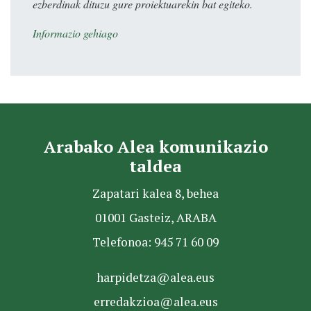
ezberdinak dituzu gure proiektuarekin bat egiteko.
Informazio gehiago
Arabako Alea komunikazio
taldea
Zapatari kalea 8, behea
01001 Gasteiz, ARABA
Telefonoa: 945 71 60 09
harpidetza@alea.eus
erredakzioa@alea.eus