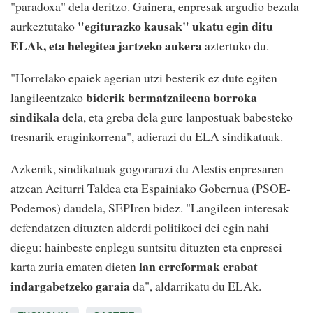
"paradoxa" dela deritzo. Gainera, enpresak argudio bezala
"egiturazko kausak" ukatu egin ditu
aurkeztutako
ELAk, eta helegitea jartzeko aukera
aztertuko du.
"Horrelako epaiek agerian utzi besterik ez dute egiten
biderik bermatzaileena borroka
langileentzako
sindikala
dela, eta greba dela gure lanpostuak babesteko
tresnarik eraginkorrena", adierazi du ELA sindikatuak.
Azkenik, sindikatuak gogorarazi du Alestis enpresaren
atzean Aciturri Taldea eta Espainiako Gobernua (PSOE-
Podemos) daudela, SEPIren bidez. "Langileen interesak
defendatzen dituzten alderdi politikoei dei egin nahi
diegu: hainbeste enplegu suntsitu dituzten eta enpresei
lan erreformak erabat
karta zuria ematen dieten
indargabetzeko garaia
da", aldarrikatu du ELAk.