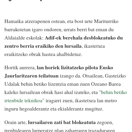
Hamaika atzerapenen ostean, eta bost urte
Mariturri
ko
barrakoietan igaro ondoren, urrats berri bat eman du
Adif-ek berehala desblokeatuko du
Aldaialde eskolak:
zentro berria eraikiko den lursaila
, ikastetxea
eraikitzeko obrak hastea ahalbidetuz.
lan horiek lizitatzeko pilota Eusko
Hortik aurrera,
Jaurlaritzaren teilatuan
izango da. Otsailean, Gasteizko
Udalak behin betiko lizentzia eman zuen Ozeano Barea
kaleko lursailean obrak hasi ahal izateko, eta
"behin betiko
irtenbide teknikoa"
iragarri zuen, ikastetxea lau metro
inguru hegoalderantz eta ekialderantz mugituz.
lursailaren zati bat blokeatuta
Orain arte,
zegoen,
trenbidearen lurperatze plan zaharraren trazaduraren