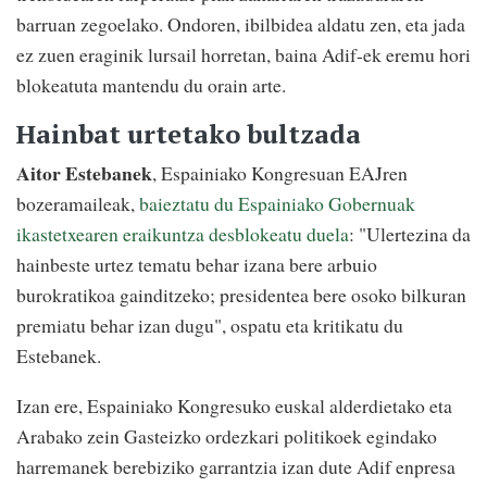
barruan zegoelako. Ondoren, ibilbidea aldatu zen, eta jada
ez zuen eraginik lursail horretan, baina Adif-ek eremu hori
blokeatuta mantendu du orain arte.
Hainbat urtetako bultzada
Aitor Estebanek
, Espainiako Kongresuan EAJren
bozeramaileak,
baieztatu du Espainiako Gobernuak
ikastetxearen eraikuntza desblokeatu duela
: "Ulertezina da
hainbeste urtez tematu behar izana bere arbuio
burokratikoa gainditzeko; presidentea bere osoko bilkuran
premiatu behar izan dugu", ospatu eta kritikatu du
Estebanek.
Izan ere, Espainiako Kongresuko euskal alderdietako eta
Arabako zein Gasteizko ordezkari politikoek egindako
harremanek berebiziko garrantzia izan dute Adif enpresa