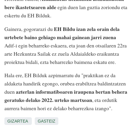
bere ikastetxearen alde
egin duen lan guztia zoriondu eta
eskertu du EH Bilduk.
EH Bildu izan zela orain dela
Gainera, gogorarazi du
urtebete baino gehiago mahai gainean jarri zuena
Adif-i egin beharreko eskaera, eta joan den otsailaren 22ra
arte Hezkuntza Sailak ez zuela Aldaialdeko eraikuntza
proiektua bidali, ezta beharrezko baimena eskatu ere.
Hala ere, EH Bilduk azpimarratu du "praktikan ez da
aldaketa handirik egongo, orubea erabiltzea baldintzatzen
azterlan informatiboaren iraupena bertan behera
duen
geratuko delako 2022. urteko martxoan
, eta ordutik
aurrera baimen hori ez delako beharrezkoa izango".
GIZARTEA
GASTEIZ