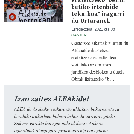
betiko irtenbide
teknikoa" iragarri
du Urtaranek
Erredakzioa
2021 ots 08
GASTEIZ
Gasteizko alkateak ziurtatu du
Aldaialde ikastetxea
eraikitzeko espedientean
sortutako azken arazo
juridikoa desblokeatu dutela.
Obrak lizitatzeko "b…
Izan zaitez ALEAkide!
ALEA da Arabako euskarazko aldizkari bakarra, eta zu
bezalako irakurleen babesa behar du aurrera egiteko.
Zuk ere gurekin bat egin nahi al duzu? Aukera
ezberdinak dituzu gure proiektuarekin bat egiteko.