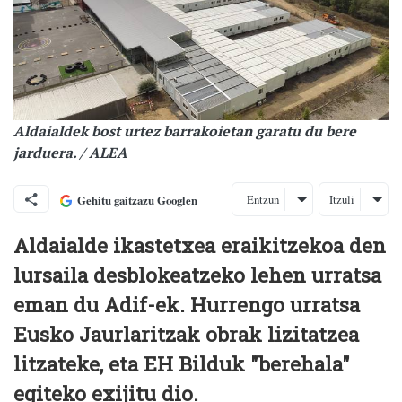
Aldaialdek bost urtez barrakoietan garatu du bere
jarduera. / ALEA
Entzun
Itzuli
Gehitu gaitzazu Googlen
Aldaialde ikastetxea eraikitzekoa den
lursaila desblokeatzeko lehen urratsa
eman du Adif-ek. Hurrengo urratsa
Eusko Jaurlaritzak obrak lizitatzea
litzateke, eta EH Bilduk "berehala"
egiteko exijitu dio.