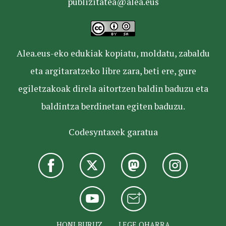
publizitatea@alea.eus
Alea.eus-eko edukiak kopiatu, moldatu, zabaldu
eta argitaratzeko libre zara, beti ere, gure
egiletzakoak direla aitortzen baldin baduzu eta
baldintza berdinetan egiten baduzu.
Codesyntaxek garatua
HONI BURUZ
LEGE OHARRA