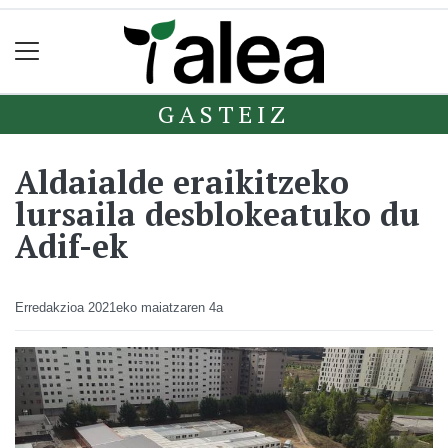
GASTEIZ
Aldaialde eraikitzeko
lursaila desblokeatuko du
Adif-ek
Erredakzioa
2021eko maiatzaren 4a