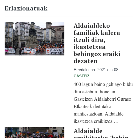
Erlazionatuak
Aldaialdeko
familiak kalera
itzuli dira,
ikastetxea
behingoz eraiki
dezaten
Erredakzioa
2021 ots 08
GASTEIZ
400 lagun baino gehiago bildu
dira asteburu honetan
Gasteizen Aldaiaberri Guraso
Elkarteak deitutako
manifestazioan. Aldaialde
ikastetxea eraikitzea …
Aldaialde
eraikitzeko "behin