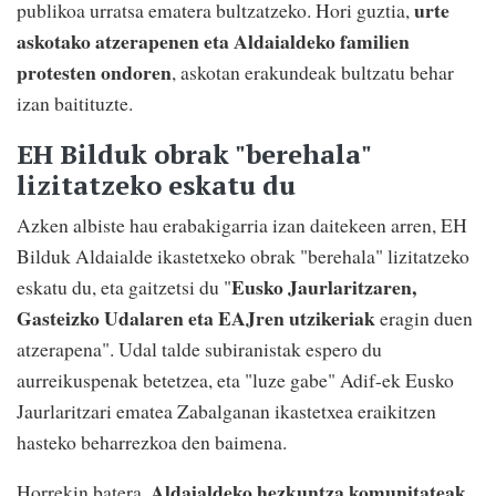
urte
publikoa urratsa ematera bultzatzeko. Hori guztia,
askotako atzerapenen eta Aldaialdeko familien
protesten ondoren
, askotan erakundeak bultzatu behar
izan baitituzte.
EH Bilduk obrak "berehala"
lizitatzeko eskatu du
Azken albiste hau erabakigarria izan daitekeen arren, EH
Bilduk Aldaialde ikastetxeko obrak "berehala" lizitatzeko
Eusko Jaurlaritzaren,
eskatu du, eta gaitzetsi du "
Gasteizko Udalaren eta EAJren utzikeriak
eragin duen
atzerapena". Udal talde subiranistak espero du
aurreikuspenak betetzea, eta "luze gabe" Adif-ek Eusko
Jaurlaritzari ematea Zabalganan ikastetxea eraikitzen
hasteko beharrezkoa den baimena.
Aldaialdeko hezkuntza komunitateak
Horrekin batera,