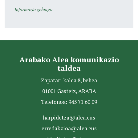
Informazio gehiago
Arabako Alea komunikazio
taldea
Zapatari kalea 8, behea
01001 Gasteiz, ARABA
Telefonoa: 945 71 60 09
harpidetza@alea.eus
erredakzioa@alea.eus