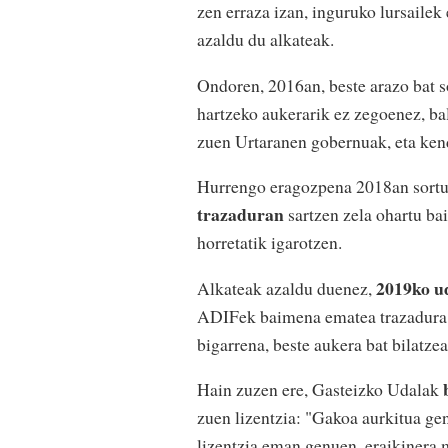
zen erraza izan, inguruko lursailek
azaldu du alkateak.
Ondoren, 2016an, beste arazo bat s
hartzeko aukerarik ez zegoenez, bal
zuen Urtaranen gobernuak, eta ken
Hurrengo eragozpena 2018an sortu
trazaduran
sartzen zela ohartu bai
horretatik igarotzen.
2019ko ud
Alkateak azaldu duenez,
ADIFek baimena ematea trazadura "
bigarrena, beste aukera bat bilatzea
Hain zuzen ere, Gasteizko Udalak
zuen lizentzia: "Gakoa aurkitua ge
lizentzia eman genuen, eraikinera 