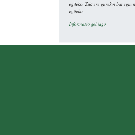
egiteko. Zuk ere gurekin bat egin 
egiteko.
Informazio gehiago