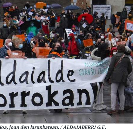
ioa, joan den larunbatean. / ALDAIABERRI G.E.