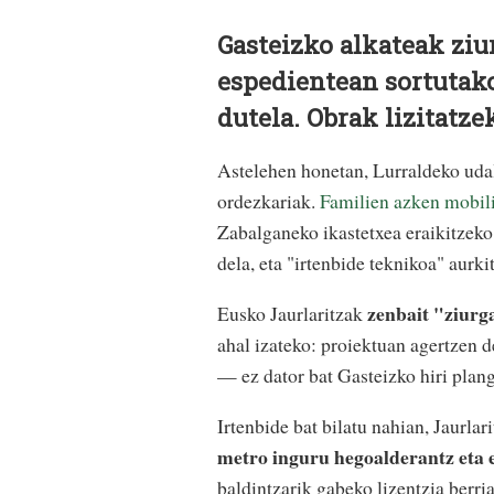
Gasteizko alkateak ziu
espedientean sortutako
dutela. Obrak lizitatze
Astelehen honetan, Lurraldeko uda
ordezkariak.
Familien azken mobili
Zabalganeko ikastetxea eraikitzeko
dela, eta "irtenbide teknikoa" aurki
zenbait "ziurg
Eusko Jaurlaritzak
ahal izateko: proiektuan agertzen 
— ez dator bat Gasteizko hiri plan
Irtenbide bat bilatu nahian, Jaurla
metro inguru hegoalderantz eta 
baldintzarik gabeko lizentzia berri