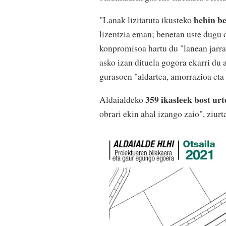
behin be
"Lanak lizitatuta ikusteko
lizentzia eman; benetan uste dugu d
konpromisoa hartu du "lanean jarrai
asko izan dituela gogora ekarri du 
gurasoen "aldartea, amorrazioa eta
359 ikasleek bost ur
Aldaialdeko
obrari ekin ahal izango zaio", ziur