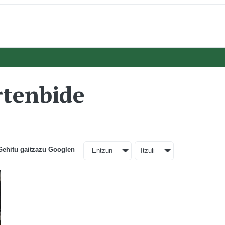
rtenbide
Gehitu gaitzazu Googlen
Entzun
Itzuli