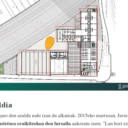
ldia
igaro den azaldu nahi izan du alkateak. 2015eko martxoan, Javie
astetxea eraikitzekoa den lursaila
aukeratu zuen. "Lan hori ez