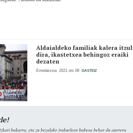
Aldaialdeko familiak kalera itzul
dira, ikastetxea behingoz eraiki
dezaten
Erredakzioa
2021 ots 08
GASTEIZ
de!
kari bakarra, eta zu bezalako irakurleen babesa behar du aurrera