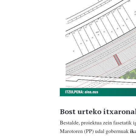
Bost urteko itxarona
Bestalde, proiektua zein fasetatik 
ik
Marotoren (PP) udal gobernuak