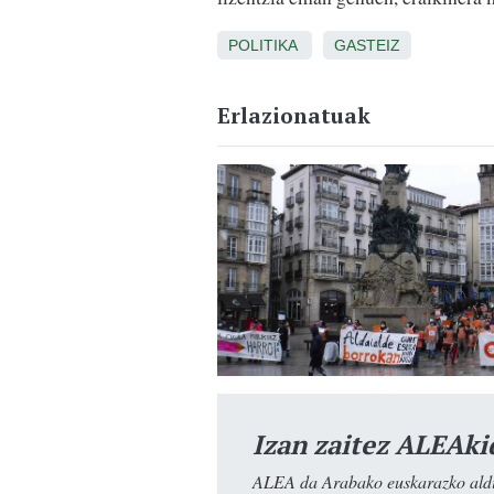
POLITIKA
GASTEIZ
Erlazionatuak
Izan zaitez ALEAki
ALEA da Arabako euskarazko aldiz