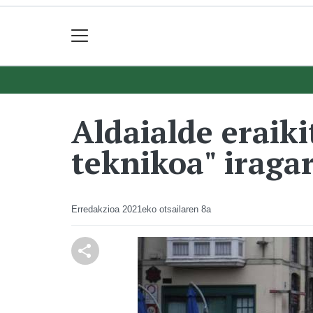
Aldaialde eraiki
teknikoa" iraga
Erredakzioa
2021eko otsailaren 8a