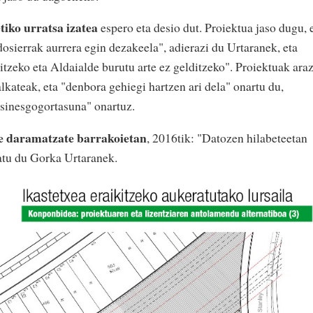
tiko urratsa izatea
espero eta desio dut. Proiektua jaso dugu, 
osierrak aurrera egin dezakeela", adierazi du Urtaranek, eta
tzeko eta Aldaialde burutu arte ez gelditzeko". Proiektuak ara
alkateak, eta "denbora gehiegi hartzen ari dela" onartu du,
 sinesgogortasuna" onartuz.
te daramatzate barrakoietan
, 2016tik: "Datozen hilabeteetan
tatu du Gorka Urtaranek.