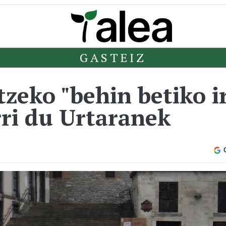
GASTEIZ
tzeko "behin betiko i
rri du Urtaranek