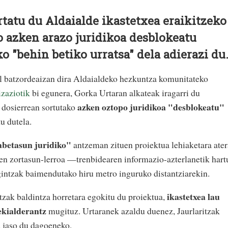
rtatu du Aldaialde ikastetxea eraikitzeko
 azken arazo juridikoa desblokeatu
ko "behin betiko urratsa" dela adierazi du
l batzordeaizan dira Aldaialdeko hezkuntza komunitateko
zaziotik
bi egunera, Gorka Urtaran alkateak iragarri du
azken oztopo juridikoa "desblokeatu"
 dosierrean sortutako
tu dutela.
abetasun juridiko"
antzeman zituen proiektua lehiaketara ater
den zortasun-lerroa —trenbidearen informazio-azterlanetik hart
gintzak baimendutako hiru metro inguruko distantziarekin.
ikastetxea lau
ritzak baldintza horretara egokitu du proiektua,
ekialderantz
mugituz. Urtaranek azaldu duenez, Jaurlaritzak
a jaso du dagoeneko.