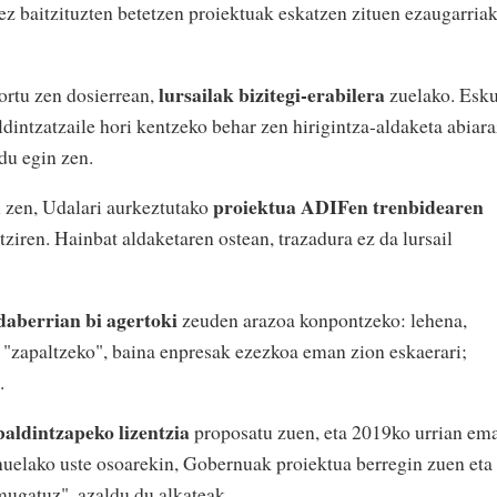
 ez baitzituzten betetzen proiektuak eskatzen zituen ezaugarriak
lursailak bizitegi-erabilera
ortu zen dosierrean,
zuelako. Esk
dintzatzaile hori kentzeko behar zen hirigintza-aldaketa abiara
du egin zen.
proiektua ADIFen trenbidearen
 zen, Udalari aurkeztutako
tziren. Hainbat aldaketaren ostean, trazadura ez da lursail
aberrian bi agertoki
zeuden arazoa konpontzeko: lehena,
zapaltzeko", baina enpresak ezezkoa eman zion eskaerari;
.
baldintzapeko lizentzia
proposatu zuen, eta 2019ko urrian em
nuelako uste osoarekin, Gobernuak proiektua berregin zuen eta
mugatuz", azaldu du alkateak.