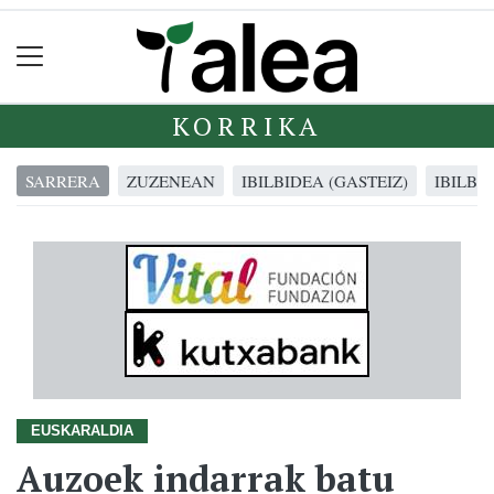
KORRIKA
SARRERA
ZUZENEAN
IBILBIDEA (GASTEIZ)
IBILBI
EUSKARALDIA
Auzoek indarrak batu