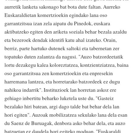
aurretik lanketa sakonago bat bota dute faltan. Aurreko
Euskaraldietan komertzioekin egindako lana oso
garrantzitsua izan zela aipatu du Pinedok, euskara
aktibatzeko egiten den ariketa soziala behar bezala azaldu
eta bezeroek dendak identifi katu ahal izateko. Orain,
berriz, parte hartuko dutenek saltoki eta tabernetan zer
topatuko duten zalantza da nagusi. "Auzo batzordeetatik
lortu dezakegu kalea koloreztatzea, kontzientziatzea, baina
oso garrantzitsua zen komertzioekin eta enpresekin
harremana lantzea, eta horretarako batzordeek ez dugu
nahikoa indarrik". Instituzioek lan horretan askoz ere
gehiago inbertitu beharko luketela uste du. "Gasteiz
bezalako hiri batean, argi dago talde bat behar dela lan
hori egiten". Auzoak mobilizatzea sekulako lana dela esan
du Saenz de Buruagak, denbora asko behar dela, eta auzo
batzuetan ez daudela hori egiteko moduan. "Euskaraldi