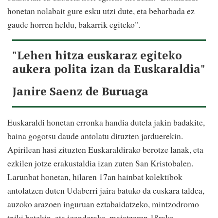
honetan nolabait gure esku utzi dute, eta beharbada ez
gaude horren heldu, bakarrik egiteko".
"Lehen hitza euskaraz egiteko
aukera polita izan da Euskaraldia"
Janire Saenz de Buruaga
Euskaraldi honetan erronka handia dutela jakin badakite,
baina gogotsu daude antolatu dituzten jarduerekin.
Apirilean hasi zituzten Euskaraldirako berotze lanak, eta
ezkilen jotze erakustaldia izan zuten San Kristobalen.
Larunbat honetan, hilaren 17an hainbat kolektibok
antolatzen duten Udaberri jaira batuko da euskara taldea,
auzoko arazoen inguruan eztabaidatzeko, mintzodromo
txiki batekin, eta iganderako, maiatzaren 18rako,