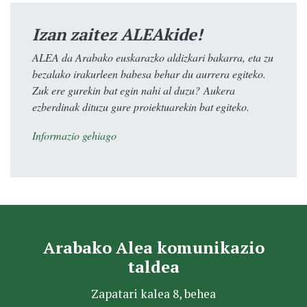
Izan zaitez ALEAkide!
ALEA da Arabako euskarazko aldizkari bakarra, eta zu
bezalako irakurleen babesa behar du aurrera egiteko.
Zuk ere gurekin bat egin nahi al duzu? Aukera
ezberdinak dituzu gure proiektuarekin bat egiteko.
Informazio gehiago
Arabako Alea komunikazio
taldea
Zapatari kalea 8, behea