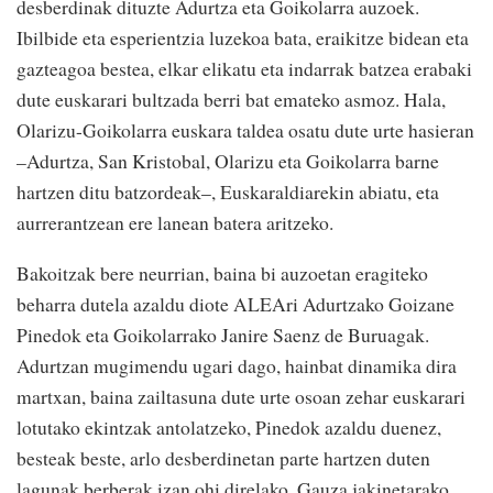
desberdinak dituzte Adurtza eta Goikolarra auzoek.
Ibilbide eta esperientzia luzekoa bata, eraikitze bidean eta
gazteagoa bestea, elkar elikatu eta indarrak batzea erabaki
dute euskarari bultzada berri bat emateko asmoz. Hala,
Olarizu-Goikolarra euskara taldea osatu dute urte hasieran
–Adurtza, San Kristobal, Olarizu eta Goikolarra barne
hartzen ditu batzordeak–, Euskaraldiarekin abiatu, eta
aurrerantzean ere lanean batera aritzeko.
Bakoitzak bere neurrian, baina bi auzoetan eragiteko
beharra dutela azaldu diote ALEAri Adurtzako Goizane
Pinedok eta Goikolarrako Janire Saenz de Buruagak.
Adurtzan mugimendu ugari dago, hainbat dinamika dira
martxan, baina zailtasuna dute urte osoan zehar euskarari
lotutako ekintzak antolatzeko, Pinedok azaldu duenez,
besteak beste, arlo desberdinetan parte hartzen duten
lagunak berberak izan ohi direlako. Gauza jakinetarako