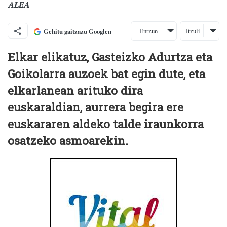
ALEA
Entzun
Itzuli
Gehitu gaitzazu Googlen
Elkar elikatuz, Gasteizko Adurtza eta
Goikolarra auzoek bat egin dute, eta
elkarlanean arituko dira
euskaraldian, aurrera begira ere
euskararen aldeko talde iraunkorra
osatzeko asmoarekin.