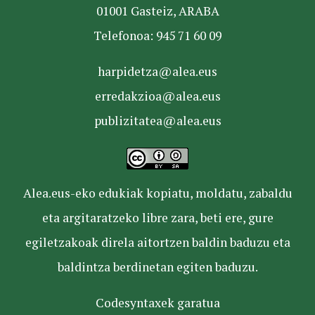
01001 Gasteiz, ARABA
Telefonoa: 945 71 60 09
harpidetza@alea.eus
erredakzioa@alea.eus
publizitatea@alea.eus
Alea.eus-eko edukiak kopiatu, moldatu, zabaldu
eta argitaratzeko libre zara, beti ere, gure
egiletzakoak direla aitortzen baldin baduzu eta
baldintza berdinetan egiten baduzu.
Codesyntaxek garatua