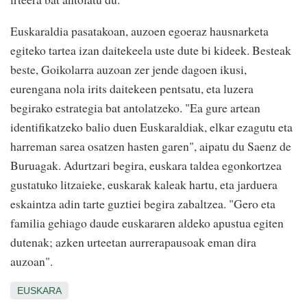
Euskaraldia pasatakoan, auzoen egoeraz hausnarketa
egiteko tartea izan daitekeela uste dute bi kideek. Besteak
beste, Goikolarra auzoan zer jende dagoen ikusi,
eurengana nola irits daitekeen pentsatu, eta luzera
begirako estrategia bat antolatzeko. "Ea gure artean
identifikatzeko balio duen Euskaraldiak, elkar ezagutu eta
harreman sarea osatzen hasten garen", aipatu du Saenz de
Buruagak. Adurtzari begira, euskara taldea egonkortzea
gustatuko litzaieke, euskarak kaleak hartu, eta jarduera
eskaintza adin tarte guztiei begira zabaltzea. "Gero eta
familia gehiago daude euskararen aldeko apustua egiten
dutenak; azken urteetan aurrerapausoak eman dira
auzoan".
EUSKARA