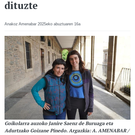
dituzte
Anakoz Amenabar
2025eko abuztuaren 16a
Goikolarra auzoko Janire Saenz de Buruaga eta
Adurtzako Goizane Pinedo. Argazkia: A. AMENABAR /