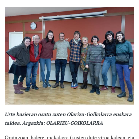
Urte hasieran osatu zuten Olarizu-Goikolarra euskara
taldea. Argazkia: OLARIZU-GOIKOLARRA
Oraingoan, halere, makalago ikusten dute giroa kalean, eta