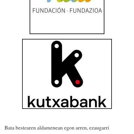
Bata bestearen aldamenean egon arren, ezaugarri