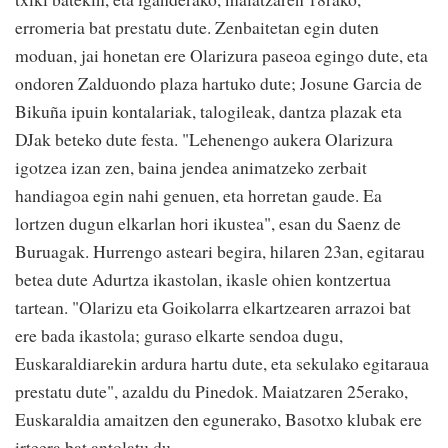
erromeria bat prestatu dute. Zenbaitetan egin duten
moduan, jai honetan ere Olarizura paseoa egingo dute, eta
ondoren Zalduondo plaza hartuko dute; Josune Garcia de
Bikuña ipuin kontalariak, talogileak, dantza plazak eta
DJak beteko dute festa. "Lehenengo aukera Olarizura
igotzea izan zen, baina jendea animatzeko zerbait
handiagoa egin nahi genuen, eta horretan gaude. Ea
lortzen dugun elkarlan hori ikustea", esan du Saenz de
Buruagak. Hurrengo asteari begira, hilaren 23an, egitarau
betea dute Adurtza ikastolan, ikasle ohien kontzertua
tartean. "Olarizu eta Goikolarra elkartzearen arrazoi bat
ere bada ikastola; guraso elkarte sendoa dugu,
Euskaraldiarekin ardura hartu dute, eta sekulako egitaraua
prestatu dute", azaldu du Pinedok. Maiatzaren 25erako,
Euskaraldia amaitzen den egunerako, Basotxo klubak ere
irteera bat antolatu du.