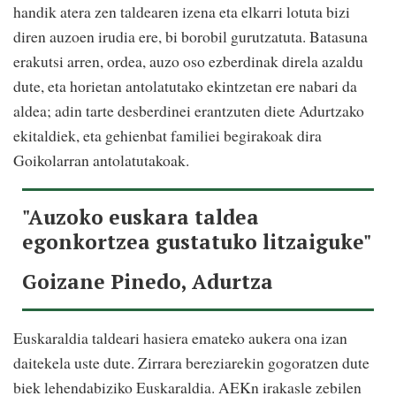
handik atera zen taldearen izena eta elkarri lotuta bizi
diren auzoen irudia ere, bi borobil gurutzatuta. Batasuna
erakutsi arren, ordea, auzo oso ezberdinak direla azaldu
dute, eta horietan antolatutako ekintzetan ere nabari da
aldea; adin tarte desberdinei erantzuten diete Adurtzako
ekitaldiek, eta gehienbat familiei begirakoak dira
Goikolarran antolatutakoak.
"Auzoko euskara taldea
egonkortzea gustatuko litzaiguke"
Goizane Pinedo, Adurtza
Euskaraldia taldeari hasiera emateko aukera ona izan
daitekela uste dute. Zirrara bereziarekin gogoratzen dute
biek lehendabiziko Euskaraldia. AEKn irakasle zebilen