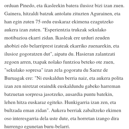
orduan Pinedo, eta ikasleekin batera ilusioz bizi izan zuen.
Gainera, hitzaldi batzuk antolatu zituzten Agurainen, eta
han egin zuten 75 ordu euskaraz ekimena ezagutzeko
aukera izan zuten. "Esperientzia trukeak sekulako
motibazioa ekarri zidan. Ikasleak ere urduri zeuden
ahobizi edo belarriprest izateak ekarriko zuenarekin, eta
ilusioz gogoratzen dut", aipatu du. Hasieran zalantzati
zegoen arren, txapak nolako funtzioa beteko ote zuen,
"sekulako sopresa" izan zela gogoratu du Saenz de
Buruagak ere: "Ni euskaldun berria naiz, eta aukera polita
izan zen niretzat oraindik euskaldundu gabeko harreman
batzuetan sorpresa jasotzeko, ausardia puntu batekin,
lehen hitza euskaraz egiteko. Hunkigarria izan zen, eta
bultzada eman zidan". Aukera berriak zabaltzeko ekimen
oso interesgarria dela uste dute, eta horretan izango dira
hurrengo egunetan buru-belarri.