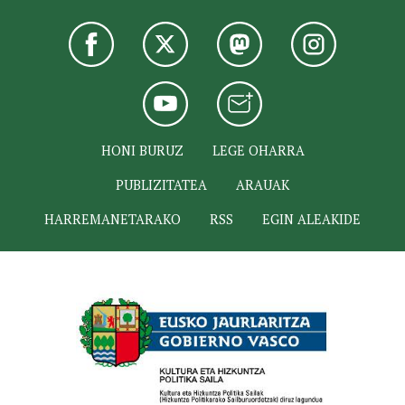
HONI BURUZ
LEGE OHARRA
PUBLIZITATEA
ARAUAK
HARREMANETARAKO
RSS
EGIN ALEAKIDE