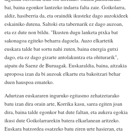
bai, baina egonkor lantzeko indarra falta zaie. Goikolarra,
aldiz, hasiberria da, eta oraindik ikusteke dago auzokideek
eskainiko dutena. Saltoki eta tabernarik ez dago auzoan,
eta ez dute non bildu. "Ikusten dugu lanketa pixka bat
sakonagoa egiteko beharra dagoela. Auzo elkartetik
euskara talde bat sortu nahi zuten, baina energia gutxi
dago, eta ez dago gizarte antolakuntza eta ohiturarik",
aipatu du Saenz de Buruagak. Euskaraldia, baina, aitzakia
aproposa izan da bi auzoak elkartu eta bakoitzari behar
duen hauspoa emateko.
Adurtzan euskararen inguruko egitasmo zehatzetarako
batu izan dira orain arte, Korrika kasu, sarea egiten joan
dira, baina talde egonkor bat dute faltan, eta aukera egokia
ikusi dute Goikolarrarekin batera elkarlanean aritzeko.
Euskara batzordea osatzeko batu ziren urte hasieran, eta