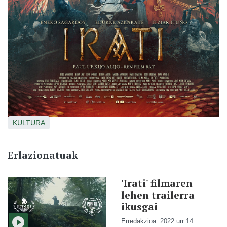
KULTURA
Erlazionatuak
'Irati' filmaren
lehen trailerra
ikusgai
Erredakzioa
2022 urr 14