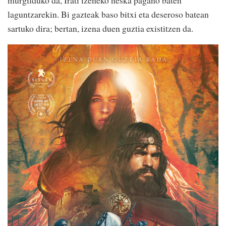
murgilduko da, Irati izeneko neska pagano baten
laguntzarekin. Bi gazteak baso bitxi eta deseroso batean
sartuko dira; bertan, izena duen guztia existitzen da.