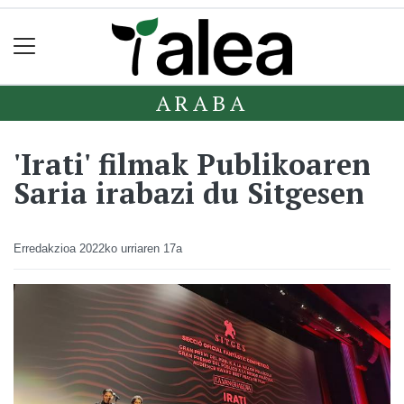
ARABA
'Irati' filmak Publikoaren
Saria irabazi du Sitgesen
Erredakzioa
2022ko urriaren 17a