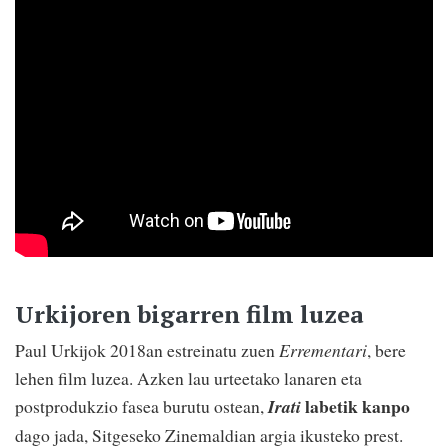
Urkijoren bigarren film luzea
Paul Urkijok 2018an estreinatu zuen
Errementari
, bere
lehen film luzea. Azken lau urteetako lanaren eta
labetik kanpo
postprodukzio fasea burutu ostean,
Irati
dago jada, Sitgeseko Zinemaldian argia ikusteko prest.