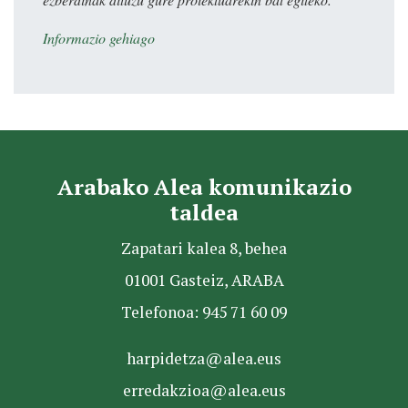
Informazio gehiago
Arabako Alea komunikazio
taldea
Zapatari kalea 8, behea
01001 Gasteiz, ARABA
Telefonoa: 945 71 60 09
harpidetza@alea.eus
erredakzioa@alea.eus