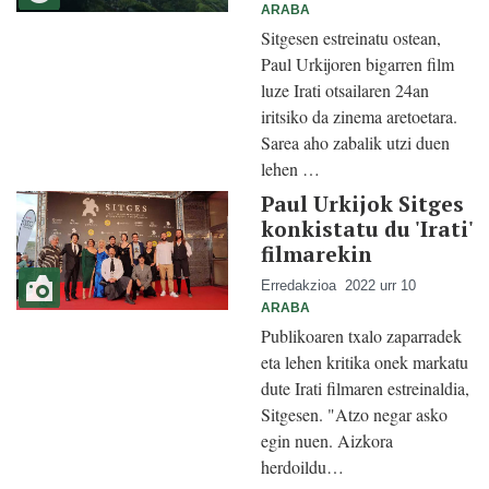
ARABA
Sitgesen estreinatu ostean,
Paul Urkijoren bigarren film
luze Irati otsailaren 24an
iritsiko da zinema aretoetara.
Sarea aho zabalik utzi duen
lehen …
Paul Urkijok Sitges
konkistatu du 'Irati'
filmarekin
Erredakzioa
2022 urr 10
ARABA
Publikoaren txalo zaparradek
eta lehen kritika onek markatu
dute Irati filmaren estreinaldia,
Sitgesen. "Atzo negar asko
egin nuen. Aizkora
herdoildu…