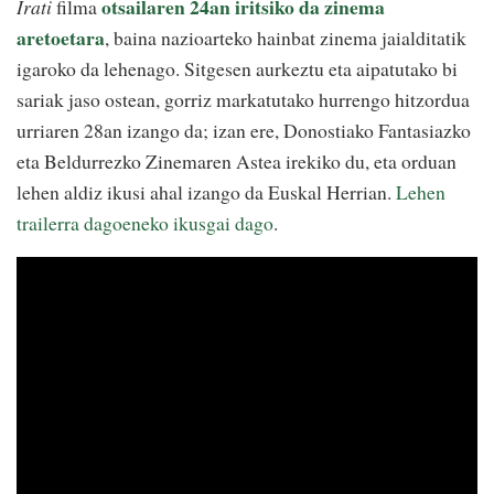
otsailaren 24an iritsiko da zinema
Irati
filma
aretoetara
, baina nazioarteko hainbat zinema jaialditatik
igaroko da lehenago. Sitgesen aurkeztu eta aipatutako bi
sariak jaso ostean, gorriz markatutako hurrengo hitzordua
urriaren 28an izango da; izan ere, Donostiako Fantasiazko
eta Beldurrezko Zinemaren Astea irekiko du, eta orduan
lehen aldiz ikusi ahal izango da Euskal Herrian.
Lehen
trailerra dagoeneko ikusgai dago
.