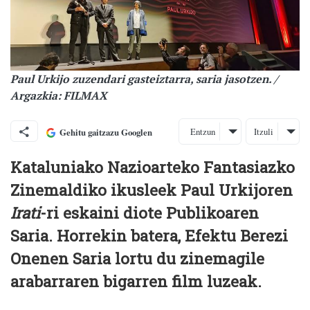
Paul Urkijo zuzendari gasteiztarra, saria jasotzen. /
Argazkia: FILMAX
Entzun
Itzuli
Gehitu gaitzazu Googlen
Kataluniako Nazioarteko Fantasiazko
Zinemaldiko ikusleek Paul Urkijoren
Irati
-ri eskaini diote Publikoaren
Saria. Horrekin batera, Efektu Berezi
Onenen Saria lortu du zinemagile
arabarraren bigarren film luzeak.