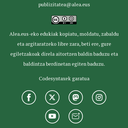
publizitatea@alea.eus
Alea.eus-eko edukiak kopiatu, moldatu, zabaldu
eta argitaratzeko libre zara, beti ere, gure
egiletzakoak direla aitortzen baldin baduzu eta
baldintza berdinetan egiten baduzu.
Codesyntaxek garatua