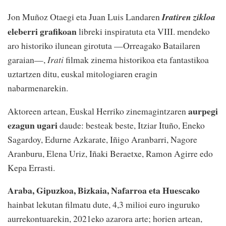
Jon Muñoz Otaegi eta Juan Luis Landaren
Iratiren zikloa
eleberri grafikoan
libreki inspiratuta eta VIII. mendeko
aro historiko ilunean girotuta —Orreagako Batailaren
garaian—,
Irati
filmak zinema historikoa eta fantastikoa
uztartzen ditu, euskal mitologiaren eragin
nabarmenarekin.
aurpegi
Aktoreen artean, Euskal Herriko zinemagintzaren
ezagun ugari
daude: besteak beste, Itziar Ituño, Eneko
Sagardoy, Edurne Azkarate, Iñigo Aranbarri, Nagore
Aranburu, Elena Uriz, Iñaki Beraetxe, Ramon Agirre edo
Kepa Errasti.
Araba, Gipuzkoa, Bizkaia, Nafarroa eta Huescako
hainbat lekutan filmatu dute, 4,3 milioi euro inguruko
aurrekontuarekin, 2021eko azarora arte; horien artean,