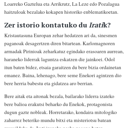
Loarreko Gaztelua eta Arrikrutz, La Leze edo Pozalagua
haitzuloak bezalako kokapen historiko enblematikoetan.
Zer istorio kontatuko du
Irati
k?
Kristautasuna Europan zehar hedatzen ari da, sinesmen
paganoak desagertzen diren bitartean. Karlomagnoren
armadak Pirinioak zeharkatuz egindako erasoaren aurrean,
haraneko liderrak laguntza eskatzen die jainkoei. Odol
itun baten bidez, etsaia garaitzen du bere bizia ordainetan
emanez. Baina, lehenago, bere seme Enekori agintzen dio
bere herria babestu eta gidatzea aro berrian.
Bere aitak eta aitonak bezala, bailarako liderra izateko
bere balioa erakutsi beharko du Enekok, protagonista
dugun gazte nobleak. Horretarako, kondaira mitologiko
zaharrez beteriko mundu bitxi eta misteriotsu batean