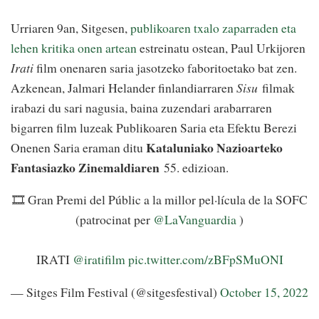
Urriaren 9an, Sitgesen,
publikoaren txalo zaparraden eta
lehen kritika onen artean
estreinatu ostean, Paul Urkijoren
Irati
film onenaren saria jasotzeko faboritoetako bat zen.
Azkenean, Jalmari Helander finlandiarraren
Sisu
filmak
irabazi du sari nagusia, baina zuzendari arabarraren
bigarren film luzeak Publikoaren Saria eta Efektu Berezi
Kataluniako Nazioarteko
Onenen Saria eraman ditu
Fantasiazko Zinemaldiaren
55. edizioan.
🎞️ Gran Premi del Públic a la millor pel·lícula de la SOFC
(patrocinat per
@LaVanguardia
)
IRATI
@iratifilm
pic.twitter.com/zBFpSMuONI
— Sitges Film Festival (@sitgesfestival)
October 15, 2022