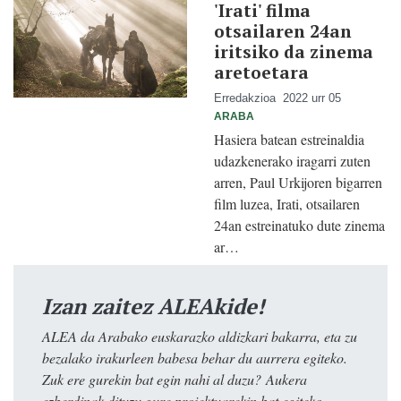
'Irati' filma
otsailaren 24an
iritsiko da zinema
aretoetara
Erredakzioa
2022 urr 05
ARABA
Hasiera batean estreinaldia
udazkenerako iragarri zuten
arren, Paul Urkijoren bigarren
film luzea, Irati, otsailaren
24an estreinatuko dute zinema
ar…
Izan zaitez ALEAkide!
ALEA da Arabako euskarazko aldizkari bakarra, eta zu
bezalako irakurleen babesa behar du aurrera egiteko.
Zuk ere gurekin bat egin nahi al duzu? Aukera
ezberdinak dituzu gure proiektuarekin bat egiteko.