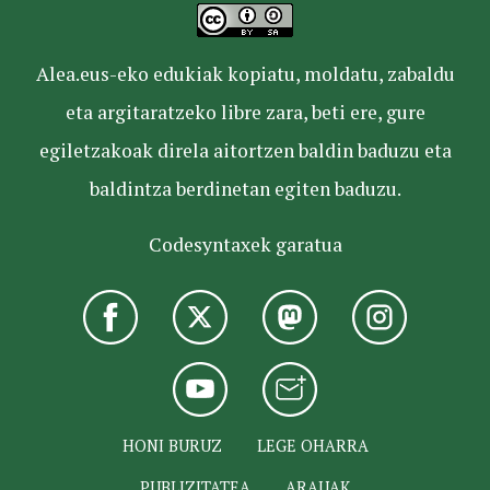
Alea.eus-eko edukiak kopiatu, moldatu, zabaldu
eta argitaratzeko libre zara, beti ere, gure
egiletzakoak direla aitortzen baldin baduzu eta
baldintza berdinetan egiten baduzu.
Codesyntaxek garatua
HONI BURUZ
LEGE OHARRA
PUBLIZITATEA
ARAUAK