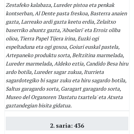
Zestafeko kalabaza, Lureder pistoa eta penkak
kontserban, Al Dente pasta freskoa, Basterra anaien
gazta, Larreako ardi gazta keetu erdia, Zelaitxo
baserriko ahuntz gazta, 'Abuelari' eta Erroiz oliba
olioa, Tierra Papel Tijera irina, Euzki ogi
espeltaduna eta ogi goxoa, Goiuri euskal pastela,
Artepaneko produktu sorta, Beltzitina marmelada,
Lureder marmelada, Aldeko eztia, Candido Besa hiru
ardo botila, Lureder sagar zukua, Iturrieta
sagardotegiko bi sagar zuku eta hiru sagardo botila,
Saltus garagardo sorta, Garagart garagardo sorta,
Museo del Organoren 'Dastatu txartela' eta Atxeta
gaztandegian bisita gidatua.
2. saria: 436