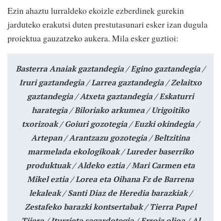
Ezin ahaztu lurraldeko ekoizle ezberdinek gurekin
jarduteko erakutsi duten prestutasunari esker izan dugula
proiektua gauzatzeko aukera. Mila esker guztioi:
Basterra Anaiak gaztandegia / Egino gaztandegia /
Iruri gaztandegia / Larrea gaztandegia / Zelaitxo
gaztandegia / Atxeta gaztandegia / Eskaturri
harategia / Biloriako arkumea / Urigoitiko
txorizoak / Goiuri gozotegia / Euzki okindegia /
Artepan / Arantzazu gozotegia / Beltzitina
marmelada ekologikoak / Lureder baserriko
produktuak / Aldeko eztia / Mari Carmen eta
Mikel eztia / Lorea eta Oihana Fz de Barrena
lekaleak / Santi Diaz de Heredia barazkiak /
Zestafeko barazki kontsertabak / Tierra Papel
Tijera / Iturrieta sagardotegia / Erroiz olioa / Al