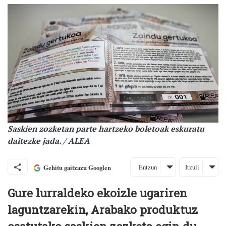
Saskien zozketan parte hartzeko boletoak eskuratu
daitezke jada. / ALEA
Entzun
Itzuli
Gehitu gaitzazu Googlen
Gure lurraldeko ekoizle ugariren
laguntzarekin, Arabako produktuz