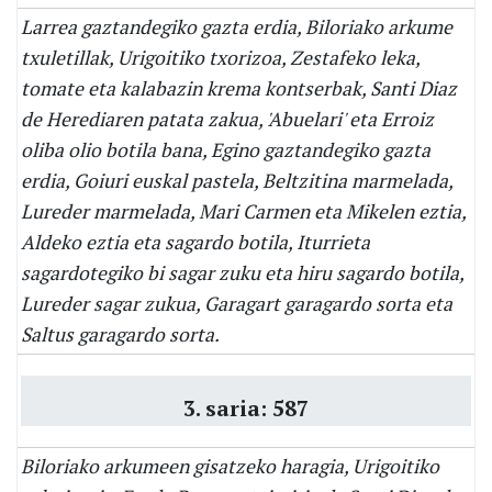
Larrea gaztandegiko gazta erdia, Biloriako arkume
txuletillak, Urigoitiko txorizoa, Zestafeko leka,
tomate eta kalabazin krema kontserbak, Santi Diaz
de Herediaren patata zakua, 'Abuelari' eta Erroiz
oliba olio botila bana, Egino gaztandegiko gazta
erdia, Goiuri euskal pastela, Beltzitina marmelada,
Lureder marmelada, Mari Carmen eta Mikelen eztia,
Aldeko eztia eta sagardo botila, Iturrieta
sagardotegiko bi sagar zuku eta hiru sagardo botila,
Lureder sagar zukua, Garagart garagardo sorta eta
Saltus garagardo sorta.
3. saria: 587
Biloriako arkumeen gisatzeko haragia, Urigoitiko