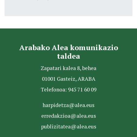
Arabako Alea komunikazio
taldea
Zapatari kalea 8, behea
01001 Gasteiz, ARABA
Telefonoa: 945 71 60 09
harpidetza@alea.eus
erredakzioa@alea.eus
publizitatea@alea.eus