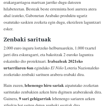
erakargarriagoa martxan jarriko dugu datozen
hilabeteetan. Besteak beste erreminta hori aurrera atera
ahal izateko, Gabonetan Arabako produktu ugariz
osatutako saskien zozketa egin dugu, ekoizleen laguntzari
esker.
Zenbaki sarituak
2.000 euro inguru lortzeko helburuarekin, 1.000 txartel
jarri dira eskuragarri, eta bakoitzak 2 euroko laguntza
Irabazleak 2021eko
eskainiko dio proiektuari.
urtarrilaren 6an
egindako
El Niño
Loteria Nazionaleko
zozketako zenbaki sarituen arabera erabaki dira.
lehenengo hiru sariak
Hain zuzen,
aipatutako zozketan
saritutako zenbakien azken hiru digituen araberakoak dira.
9 sari gehigarriak
Gainera,
lehenengo sariaren azken
zifrekin bat egiten duten zenbaki guztiak dira.