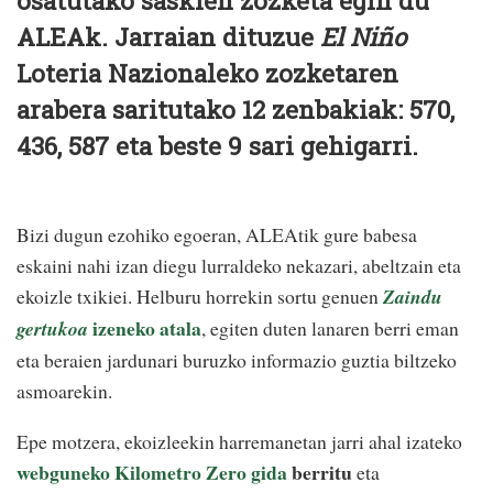
osatutako saskien zozketa egin du
ALEAk. Jarraian dituzue
El Niño
Loteria Nazionaleko zozketaren
arabera saritutako 12 zenbakiak: 570,
436, 587 eta beste 9 sari gehigarri.
Bizi dugun ezohiko egoeran, ALEAtik gure babesa
eskaini nahi izan diegu lurraldeko nekazari, abeltzain eta
ekoizle txikiei. Helburu horrekin sortu genuen
Zaindu
izeneko atala
gertukoa
, egiten duten lanaren berri eman
eta beraien jardunari buruzko informazio guztia biltzeko
asmoarekin.
Epe motzera, ekoizleekin harremanetan jarri ahal izateko
webguneko Kilometro Zero gida
berritu
eta