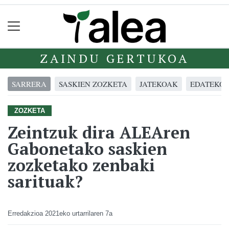
ZAINDU GERTUKOA
SARRERA
SASKIEN ZOZKETA
JATEKOAK
EDATEKO
ZOZKETA
Zeintzuk dira ALEAren
Gabonetako saskien
zozketako zenbaki
sarituak?
Erredakzioa
2021eko urtarrilaren 7a