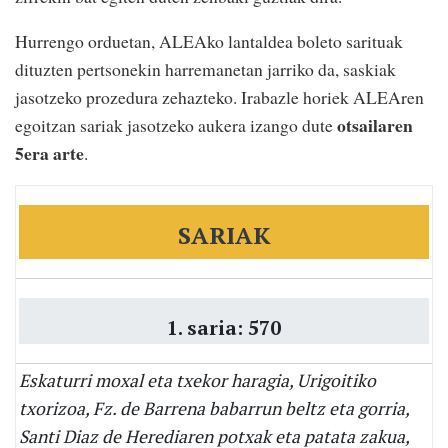
Hurrengo orduetan, ALEAko lantaldea boleto sarituak
dituzten pertsonekin harremanetan jarriko da, saskiak
jasotzeko prozedura zehazteko. Irabazle horiek ALEAren
otsailaren
egoitzan sariak jasotzeko aukera izango dute
5era arte
.
SARIAK
1. saria: 570
Eskaturri moxal eta txekor haragia, Urigoitiko
txorizoa, Fz. de Barrena babarrun beltz eta gorria,
Santi Diaz de Herediaren potxak eta patata zakua,