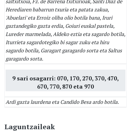
saltxitxoia, Fz. de Barrena txitxirioak, Santi Diaz de
Herediaren babarrun txuria eta patata zakua,
'Abuelari' eta Erroiz oliba olio botila bana, Iruri
gaztandegiko gazta erdia, Goiuri euskal pastela,
Lureder marmelada, Aldeko eztia eta sagardo botila,
Iturrieta sagardotegiko bi sagar zuku eta hiru
sagardo botila, Garagart garagardo sorta eta Saltus
garagardo sorta.
9 sari osagarri: 070, 170, 270, 370, 470,
670, 770, 870 eta 970
Ardi gazta laurdena eta Candido Besa ardo botila.
Laguntzaileak