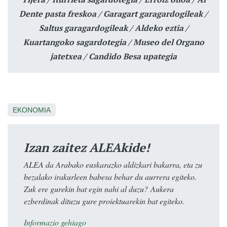
Dente pasta freskoa / Garagart garagardogileak /
Saltus garagardogileak / Aldeko eztia /
Kuartangoko sagardotegia / Museo del Organo
jatetxea / Candido Besa upategia
EKONOMIA
Izan zaitez ALEAkide!
ALEA da Arabako euskarazko aldizkari bakarra, eta zu
bezalako irakurleen babesa behar du aurrera egiteko.
Zuk ere gurekin bat egin nahi al duzu? Aukera
ezberdinak dituzu gure proiektuarekin bat egiteko.
Informazio gehiago