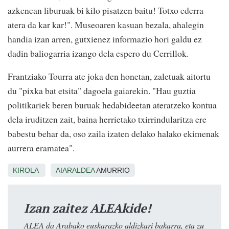
azkenean liburuak bi kilo pisatzen baitu! Totxo ederra
atera da kar kar!". Museoaren kasuan bezala, ahalegin
handia izan arren, gutxienez informazio hori galdu ez
dadin baliogarria izango dela espero du Cerrillok.
Frantziako Tourra ate joka den honetan, zaletuak aitortu
du "pixka bat etsita" dagoela gaiarekin. "Hau guztia
politikariek beren buruak hedabideetan ateratzeko kontua
dela iruditzen zait, baina herrietako txirrindularitza ere
babestu behar da, oso zaila izaten delako halako ekimenak
aurrera eramatea".
KIROLA
AIARALDEA
AMURRIO
Izan zaitez ALEAkide!
ALEA da Arabako euskarazko aldizkari bakarra, eta zu