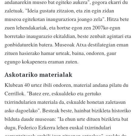
andanarekin museo bat egiteko aukera", gogora ekarri du
zaletuak. "Ideia gustatu zitzaion, eta zin egin zidan
museoa egitekotan inauguraziora joango zela". Hitza bete
zuen lehendakariak, eta hortxe egon zen 2007ko egun
horretako inaugurazio ekitaldian, beste zenbait agintari eta
gonbidaturekin batera. Museoak Atxa destilategian eman
zituen hasierako hamar urteak, baina, ondoren, gaur
egungo kokapenera eraman zuten.
Askotariko materialak
Klubean 40 urtez ibili ondoren, material andana pilatu du
Cerrillok. "Batez ere, eskualdeko eta gertuko
txirrindularien materiala da, eskualde honetan zaletasun
asko dagoelako". Besteak beste, hainbat bizikleta historiko
bilduta daude museoan: "Ia ehun urte dituen bizikleta bat
dugu, Federico Ezkerra lehen euskal txirrindulari
garrantzitsuak erabili izan zituenen antzekoa", azaldu du.