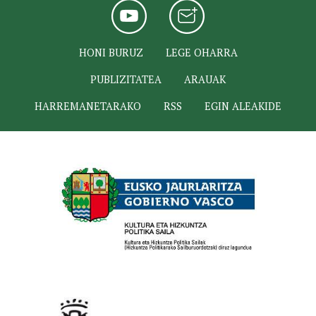
HONI BURUZ
LEGE OHARRA
PUBLIZITATEA
ARAUAK
HARREMANETARAKO
RSS
EGIN ALEAKIDE