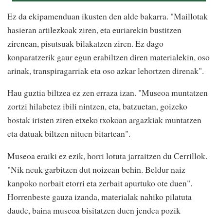
Ez da ekipamenduan ikusten den alde bakarra. "Maillotak
hasieran artilezkoak ziren, eta euriarekin bustitzen
zirenean, pisutsuak bilakatzen ziren. Ez dago
konparatzerik gaur egun erabiltzen diren materialekin, oso
arinak, transpiragarriak eta oso azkar lehortzen direnak".
Hau guztia biltzea ez zen erraza izan. "Museoa muntatzen
zortzi hilabetez ibili nintzen, eta, batzuetan, goizeko
bostak iristen ziren etxeko txokoan argazkiak muntatzen
eta datuak biltzen nituen bitartean".
Museoa eraiki ez ezik, horri lotuta jarraitzen du Cerrillok.
"Nik neuk garbitzen dut noizean behin. Beldur naiz
kanpoko norbait etorri eta zerbait apurtuko ote duen".
Horrenbeste gauza izanda, materialak nahiko pilatuta
daude, baina museoa bisitatzen duen jendea pozik