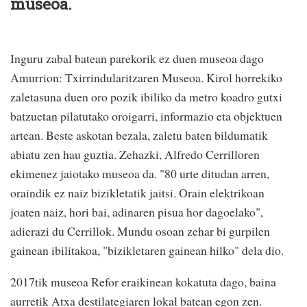
museoa.
Inguru zabal batean parekorik ez duen museoa dago
Amurrion: Txirrindularitzaren Museoa. Kirol horrekiko
zaletasuna duen oro pozik ibiliko da metro koadro gutxi
batzuetan pilatutako oroigarri, informazio eta objektuen
artean. Beste askotan bezala, zaletu baten bildumatik
abiatu zen hau guztia. Zehazki, Alfredo Cerrilloren
ekimenez jaiotako museoa da. "80 urte ditudan arren,
oraindik ez naiz bizikletatik jaitsi. Orain elektrikoan
joaten naiz, hori bai, adinaren pisua hor dagoelako",
adierazi du Cerrillok. Mundu osoan zehar bi gurpilen
gainean ibilitakoa, "bizikletaren gainean hilko" dela dio.
2017tik museoa Refor eraikinean kokatuta dago, baina
aurretik Atxa destilategiaren lokal batean egon zen.