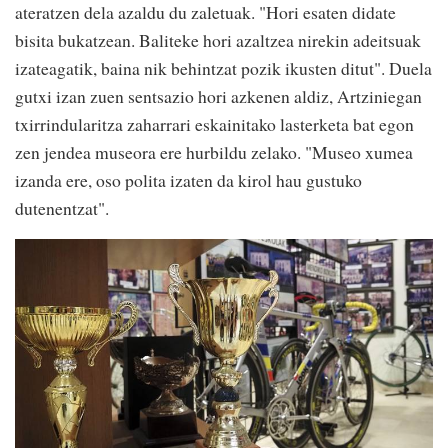
ateratzen dela azaldu du zaletuak. "Hori esaten didate
bisita bukatzean. Baliteke hori azaltzea nirekin adeitsuak
izateagatik, baina nik behintzat pozik ikusten ditut". Duela
gutxi izan zuen sentsazio hori azkenen aldiz, Artziniegan
txirrindularitza zaharrari eskainitako lasterketa bat egon
zen jendea museora ere hurbildu zelako. "Museo xumea
izanda ere, oso polita izaten da kirol hau gustuko
dutenentzat".