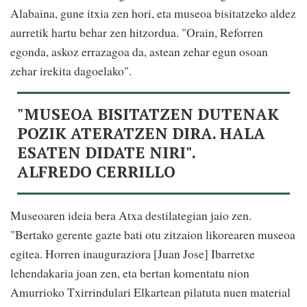
Alabaina, gune itxia zen hori, eta museoa bisitatzeko aldez
aurretik hartu behar zen hitzordua. "Orain, Reforren
egonda, askoz errazagoa da, astean zehar egun osoan
zehar irekita dagoelako".
"MUSEOA BISITATZEN DUTENAK
POZIK ATERATZEN DIRA. HALA
ESATEN DIDATE NIRI".
ALFREDO CERRILLO
Museoaren ideia bera Atxa destilategian jaio zen.
"Bertako gerente gazte bati otu zitzaion likorearen museoa
egitea. Horren inauguraziora [Juan Jose] Ibarretxe
lehendakaria joan zen, eta bertan komentatu nion
Amurrioko Txirrindulari Elkartean pilatuta nuen material