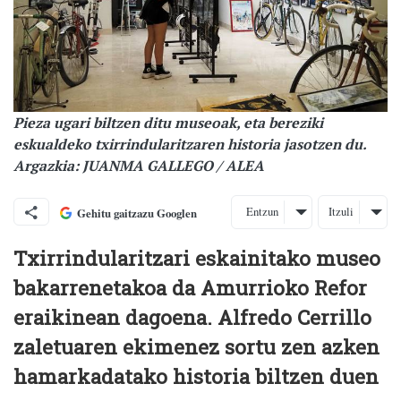
Pieza ugari biltzen ditu museoak, eta bereziki
eskualdeko txirrindularitzaren historia jasotzen du.
Argazkia: JUANMA GALLEGO / ALEA
Entzun
Itzuli
Gehitu gaitzazu Googlen
Txirrindularitzari eskainitako museo
bakarrenetakoa da Amurrioko Refor
eraikinean dagoena. Alfredo Cerrillo
zaletuaren ekimenez sortu zen azken
hamarkadatako historia biltzen duen