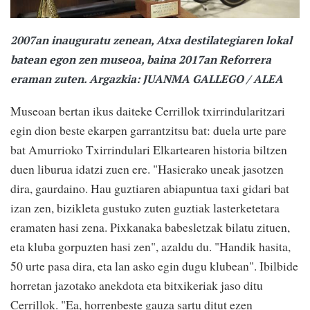
2007an inauguratu zenean, Atxa destilategiaren lokal
batean egon zen museoa, baina 2017an Reforrera
eraman zuten. Argazkia: JUANMA GALLEGO / ALEA
Museoan bertan ikus daiteke Cerrillok txirrindularitzari
egin dion beste ekarpen garrantzitsu bat: duela urte pare
bat Amurrioko Txirrindulari Elkartearen historia biltzen
duen liburua idatzi zuen ere. "Hasierako uneak jasotzen
dira, gaurdaino. Hau guztiaren abiapuntua taxi gidari bat
izan zen, bizikleta gustuko zuten guztiak lasterketetara
eramaten hasi zena. Pixkanaka babesletzak bilatu zituen,
eta kluba gorpuzten hasi zen", azaldu du. "Handik hasita,
50 urte pasa dira, eta lan asko egin dugu klubean". Ibilbide
horretan jazotako anekdota eta bitxikeriak jaso ditu
Cerrillok. "Ea, horrenbeste gauza sartu ditut ezen