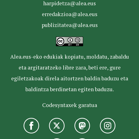
harpidetza@alea.eus
erredakzioa@alea.eus
publizitatea@alea.eus
Alea.eus-eko edukiak kopiatu, moldatu, zabaldu
eta argitaratzeko libre zara, beti ere, gure
egiletzakoak direla aitortzen baldin baduzu eta
baldintza berdinetan egiten baduzu.
Codesyntaxek garatua