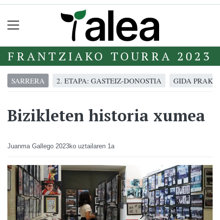
FRANTZIAKO TOURRA 2023
SARRERA
2. ETAPA: GASTEIZ-DONOSTIA
GIDA PRAKT
Bizikleten historia xumea
Juanma Gallego
2023ko uztailaren 1a