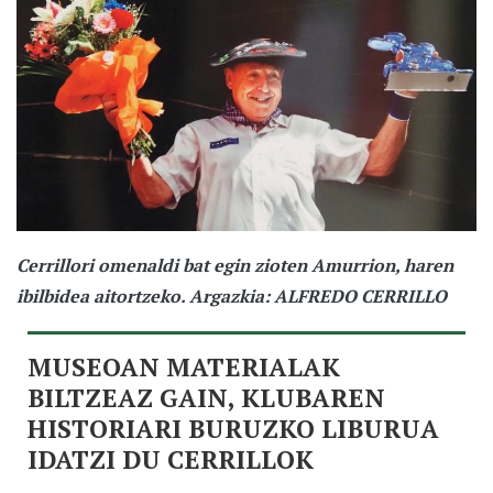
Cerrillori omenaldi bat egin zioten Amurrion, haren
ibilbidea aitortzeko. Argazkia: ALFREDO CERRILLO
MUSEOAN MATERIALAK
BILTZEAZ GAIN, KLUBAREN
HISTORIARI BURUZKO LIBURUA
IDATZI DU CERRILLOK