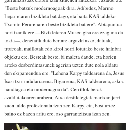
"Beste batzuk modernoagoak dira. Adibidez, Marino
Lejarretaren bizikleta bat dago, eta baita KAS taldeko
Txomin Perurenaren beste bizikleta bat ere". Abiapuntua
hori izanik ere —Bizikletaren Museo gisa ere ezaguna da
tokia—, denetatik dute bertan: argazki asko, datuak,
trofeoak, maillotak edo kirol horri lotutako beste hainbat
objektu ere. Besteak beste, bi maleta daude, eta horien
arteko desberdintasunek agerian uzten dute nola aldatu
den ekipamendua ere. "Lehena Karpy taldearena da, Jesus
Isasi txirrindulariarena. Bigarrena, KAS taldearena, askoz
handiagoa eta modernagoa da". Cerrillok berak
azaldutakoaren arabera, Atxa destilategiak martxan jarri
zuen talde profesionala izan zen Karpy, eta, bost urtez
baino ez bazen aritu ere, oso garrantzitsua izan zen.