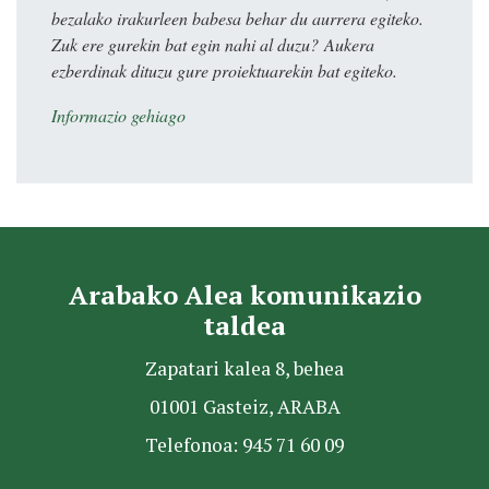
bezalako irakurleen babesa behar du aurrera egiteko.
Zuk ere gurekin bat egin nahi al duzu? Aukera
ezberdinak dituzu gure proiektuarekin bat egiteko.
Informazio gehiago
Arabako Alea komunikazio
taldea
Zapatari kalea 8, behea
01001 Gasteiz, ARABA
Telefonoa: 945 71 60 09