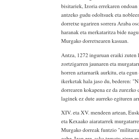
bisitariek, Izoria errekaren ondoa
antzeko gudu odoltsuek eta nobleen
dorretxe ugariren sorrera Araba oso
haranak eta merkataritza bide nagu
Murgako dorretxearen kasuan.
Antza, 1272 inguruan eraiki zuten
zortzigarren jaunaren eta murgatarr
horren aztarnarik aurkitu, eta eg
ikerketak hala jaso du, bederen: "
dorrearen kokapena ez da zurezko d
laginek ez dute aurreko egituren ar
XIV. eta XV. mendeen artean, Eusk
eta Kexaako aiaratarrek murgatarre
Murgako dorreak funtzio "militarr
gabe. Izan ere, asko tematu ziren m