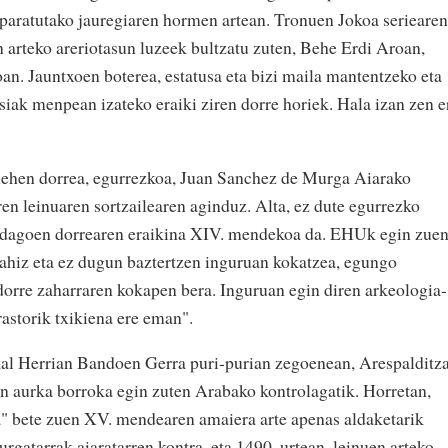
n paratutako jauregiaren hormen artean. Tronuen Jokoa seriearen
 arteko areriotasun luzeek bultzatu zuten, Behe Erdi Aroan,
an. Jauntxoen boterea, estatusa eta bizi maila mantentzeko eta
siak menpean izateko eraiki ziren dorre horiek. Hala izan zen e
 lehen dorrea, egurrezkoa, Juan Sanchez de Murga Aiarako
en leinuaren sortzailearen aginduz. Alta, ez dute egurrezko
un dagoen dorrearen eraikina XIV. mendekoa da. EHUk egin zue
Nahiz eta ez dugun baztertzen inguruan kokatzea, egungo
orre zaharraren kokapen bera. Inguruan egin diren arkeologia-
rastorik txikiena ere eman".
al Herrian Bandoen Gerra puri-purian zegoenean, Arespalditz
n aurka borroka egin zuten Arabako kontrolagatik. Horretan,
a" bete zuen XV. mendearen amaiera arte apenas aldaketarik
urgatarrak aiaratarren kontra, eta 1490. urtean, leinuen arteko