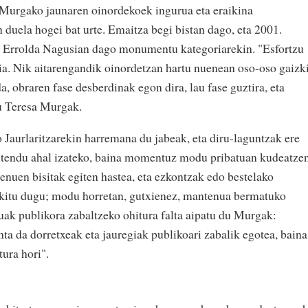
Murgako jaunaren oinordekoek ingurua eta eraikina
 duela hogei bat urte. Emaitza begi bistan dago, eta 2001.
n Errolda Nagusian dago monumentu kategoriarekin. "Esfortzu
a. Nik aitarengandik oinordetzan hartu nuenean oso-oso gaizk
, obraren fase desberdinak egon dira, lau fase guztira, eta
du Teresa Murgak.
Jaurlaritzarekin harremana du jabeak, eta diru-laguntzak ere
antendu ahal izateko, baina momentuz modu pribatuan kudeatze
genuen bisitak egiten hastea, eta ezkontzak edo bestelako
gokitu dugu; modu horretan, gutxienez, mantenua bermatuko
tuak publikora zabaltzeko ohitura falta aipatu du Murgak:
ta da dorretxeak eta jauregiak publikoari zabalik egotea, baina
ura hori".