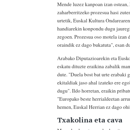
Mende luzez kanpoan izan ostean, 
zaharberritzeko prozesua hasi zuten
urtetik, Euskal Kultura Ondareare
handiarekin konpondu dugu jauregi
zegoen. Prozesua oso motela izan da
oraindik ez dago bukatuta", esan 
Arabako Diputazioarekin eta Eusko 
eskatu dituzte eraikina zabalik m
dute. "Duela bost bat urte erabaki 
ekitaldiak jaso ahal izateko ere e
dugu". Ildo horretan, eraikin priba
"Europako beste herrialdeetan arrun
hemen, Euskal Herrian ez dago ohit
Txakolina eta cava