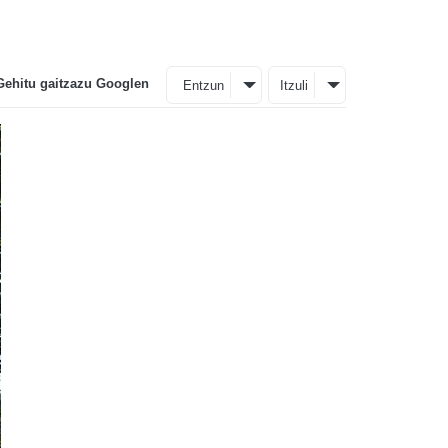
Gehitu gaitzazu Googlen
Entzun
Itzuli