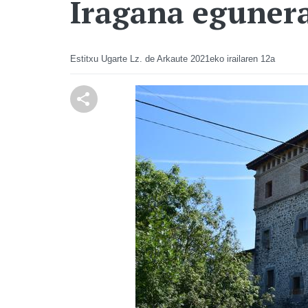
Iragana eguner
Estitxu Ugarte Lz. de Arkaute
2021eko irailaren 12a