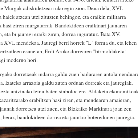
de Murgak adiskidetzeari uko egin zion. Dena dela, XVI.
haiek atzean utzi zituzten behingoz, eta eraikin militarra
ak hasi ziren murgatarrak. Bandokideen eraikinari jaunaren
, eta bi jauregi eraiki ziren, dorrea inguratuz. Bata XV.
a XVI. mendekoa. Jauregi berri horrek "L" forma du, eta lehen
ertzaileen esanetan, Erdi Aroko dorrearen "birmoldaketa"
egi moderno hori.
rgako dorretxeak indarra galdu zuen bailararen antolamenduar
a. Izateko arrazoia galdu zuten orduan dorreak eta jauregiak,
, ezta antzinako leinu baten sinboloa ere. Aldaketa ekonomikoa
ekazaritzarako erabiltzen hasi ziren, eta mendearen amaieran,
aunak dorretxea utzi zuen, eta Bizkaiko Markinara joan zen
en, beraz, bandokideen dorrea eta jauntxo boteredunen jauregia.