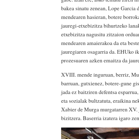
bakea sinatu zenean, Lope Garcia 
mendearen hasieran, botere borroka 
jauregi-etxebizitza bihurtzeko lan
etxebizitza nagusitu zitzaion orduan
mendearen amaierakoa da eta beste
jauregiaren osagarria da. EHUko ik
prozesuaren azken emaitza da jaur
XVIII. mende inguruan, berriz, Mu
barruan, gutxienez, botere-gune gis
jada ez baitziren defentsa esparrua
eta sozialak bultzatuta, eraikina n
Xabier de Murga murgatarren XV. j
bizitzera. Baserria izatera igaro z