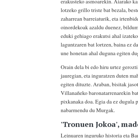
erakusteko asmoarekin. Aiarako kar
lotzeko grillo triste bat bezala, bes
zaharrean barreiaturik, eta irtenbi
oinordekoak azaldu duenez, bildumen
eduki gehiago erakutsi ahal izateko
laguntzaren bat lortzen, baina ez d
une honetan ahal duguna egiten du
Orain dela bi edo hiru urtez gerozt
jauregian, eta inguratzen duten ma
egiten dituzte. Araban, bisitak jas
Villanañeko baronatarrenarekin ba
pixkanaka doa. Egia da ez dugula pu
nabarmendu du Murgak.
'Tronuen Jokoa', mad
Leinuaren inguruko historia eta Ba