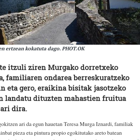
ren ertzean kokatuta dago. PHOT.OK
rte itzuli ziren Murgako dorretxeko
a, familiaren ondarea berreskuratzeko
 eta gero, eraikina bisitak jasotzeko
an landatu dituzten mahastien fruitua
ri dira.
gokitzen ari da egun hauetan Teresa Murga Iznardi, familiak
nbat pieza eta pintura propio egokitutako areto batean