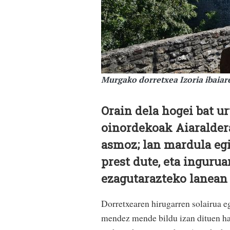
Murgako dorretxea Izoria ibaia
Orain dela hogei bat u
oinordekoak Aiaralder
asmoz; lan mardula egin
prest dute, eta inguru
ezagutarazteko lanean a
Dorretxearen hirugarren solairua e
mendez mende bildu izan dituen hai