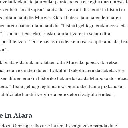
tzelatik ekarrita jauregiko pareta batean eskegita duen presoa
te zenbait "oroitzapen" hautsa hartzen ari dira eraikin historiko
dea bilatu nahi die Murgak. Garai bateko jauntxoen leinuaren
 areto bat antolatu nahi du, "bisitari gehiago erakartzeko eta
". Lan horri eusteko, Eusko Jaurlaritzarekin saiatu dira
a posible izan. "Dorretxearen kudeaketa oso konplikatua da, ber
gu".
ik bisita gidatuak antolatzen ditu Murgako jabeak dorretxe-
hastietan ekoizten duten Txikubin txakolinaren dastaketak ere
otzen dituen eraikin historiko bakanetakoa da Murgako dorretxea
tera. "Bisita gehiago egin nahiko genituzke, baina pixkanaka-
blitzitate handirik egin eta berez etorri zaigula jendea",
e in Aiara
ndoen Gerra garaiko urte latzenak ezagutzeko parada dute