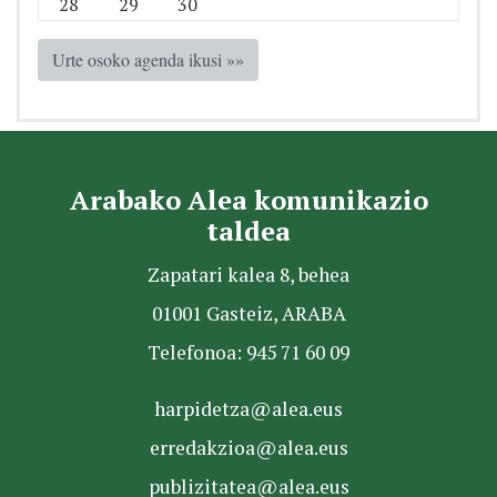
28
29
30
Urte osoko agenda ikusi »»
Arabako Alea komunikazio
taldea
Zapatari kalea 8, behea
01001 Gasteiz, ARABA
Telefonoa: 945 71 60 09
harpidetza@alea.eus
erredakzioa@alea.eus
publizitatea@alea.eus