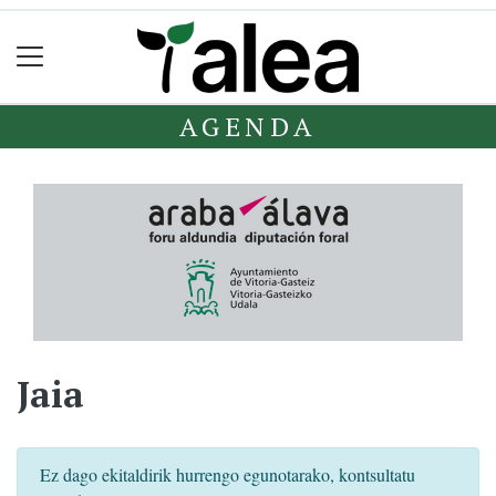
AGENDA
Jaia
Ez dago ekitaldirik hurrengo egunotarako, kontsultatu