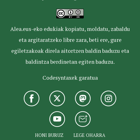
Alea.eus-eko edukiak kopiatu, moldatu, zabaldu
eta argitaratzeko libre zara, beti ere, gure
egiletzakoak direla aitortzen baldin baduzu eta
baldintza berdinetan egiten baduzu.
Codesyntaxek garatua
HONI BURUZ
LEGE OHARRA