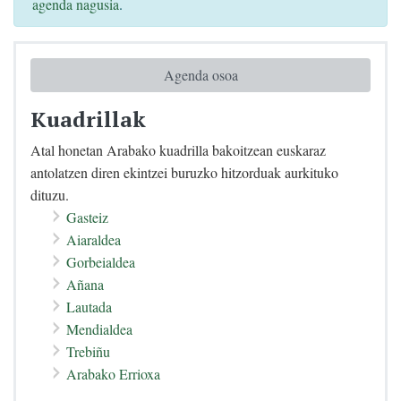
agenda nagusia
.
Agenda osoa
Kuadrillak
Atal honetan Arabako kuadrilla bakoitzean euskaraz
antolatzen diren ekintzei buruzko hitzorduak aurkituko
dituzu.
Gasteiz
Aiaraldea
Gorbeialdea
Añana
Lautada
Mendialdea
Trebiñu
Arabako Errioxa