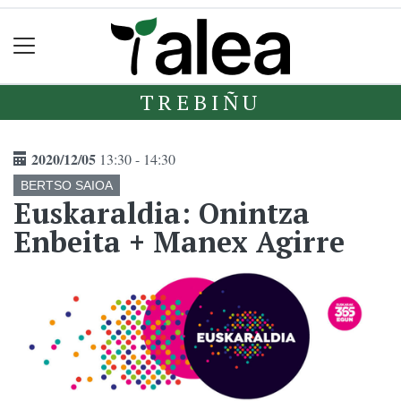
TREBIÑU
2020/12/05
13:30 - 14:30
BERTSO SAIOA
Euskaraldia: Onintza
Enbeita + Manex Agirre