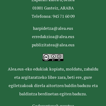
01001 Gasteiz, ARABA
Telefonoa: 945 71 60 09
harpidetza@alea.eus
erredakzioa@alea.eus
publizitatea@alea.eus
Alea.eus-eko edukiak kopiatu, moldatu, zabaldu
eta argitaratzeko libre zara, beti ere, gure
egiletzakoak direla aitortzen baldin baduzu eta
baldintza berdinetan egiten baduzu.
Codesyntaxek garatua