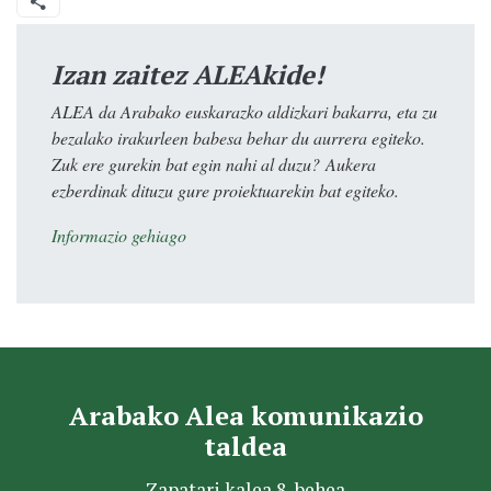
Izan zaitez ALEAkide!
ALEA da Arabako euskarazko aldizkari bakarra, eta zu
bezalako irakurleen babesa behar du aurrera egiteko.
Zuk ere gurekin bat egin nahi al duzu? Aukera
ezberdinak dituzu gure proiektuarekin bat egiteko.
Informazio gehiago
Arabako Alea komunikazio
taldea
Zapatari kalea 8, behea