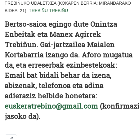
TREBIÑUKO UDALETXEA (KOKAPEN BERRIA: MIRANDARAKO
BIDEA, 21),
TREBIÑU
TREBIÑU
Bertso-saioa egingo dute Onintza
Enbeitak eta Manex Agirrek
Trebiñun. Gai-jartzailea Maialen
Kortabarria izango da. Aforo mugatua
da, eta erreserbak ezinbestekoak:
Email bat bidali behar da izena,
abizenak, telefonoa eta adina
adieraziz helbide honetara:
euskeratrebino@gmail.com
(konfirmaz
jasoko da).