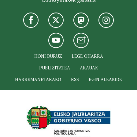
HONI BURUZ
LEGE OHARRA
PUBLIZITATEA
ARAUAK
HARREMANETARAKO
RSS
EGIN ALEAKIDE