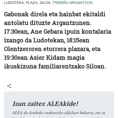
LUDOTEKA, PLAZA, SILOA,
TREBIÑU
ARGANTZON
Gabonak direla eta hainbat ekitaldi
antolatu dituzte Argantzunen.
17:30ean, Ane Gebara ipuin kontalaria
izango da Ludotekan, 18:15ean
Olentzeroren etorrera plazara, eta
19:30ean Asier Kidam magia
ikuskizuna familiarentzako Siloan.
Izan zaitez ALEAkide!
ALEA da Arabako euskarazko aldizkari bakarra, eta zu