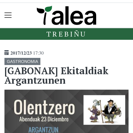
TREBIÑU
2017/12/23
17:30
GASTRONOMIA
[GABONAK] Ekitaldiak
Argantzunen