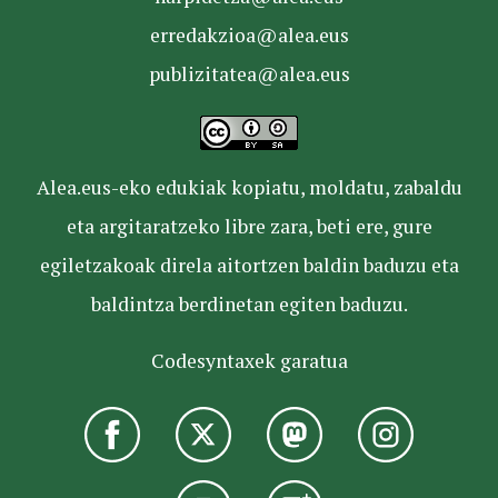
erredakzioa@alea.eus
publizitatea@alea.eus
Alea.eus-eko edukiak kopiatu, moldatu, zabaldu
eta argitaratzeko libre zara, beti ere, gure
egiletzakoak direla aitortzen baldin baduzu eta
baldintza berdinetan egiten baduzu.
Codesyntaxek garatua