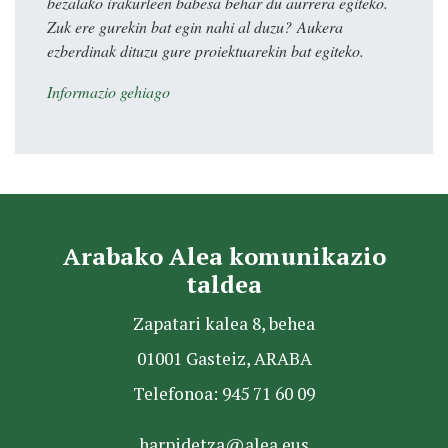
bezalako irakurleen babesa behar du aurrera egiteko.
Zuk ere gurekin bat egin nahi al duzu? Aukera
ezberdinak dituzu gure proiektuarekin bat egiteko.
Informazio gehiago
Arabako Alea komunikazio
taldea
Zapatari kalea 8, behea
01001 Gasteiz, ARABA
Telefonoa: 945 71 60 09
harpidetza@alea.eus