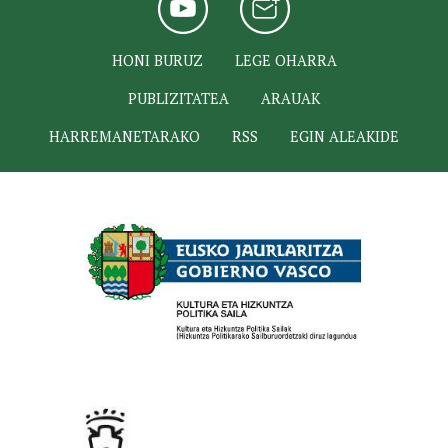
HONI BURUZ
LEGE OHARRA
PUBLIZITATEA
ARAUAK
HARREMANETARAKO
RSS
EGIN ALEAKIDE