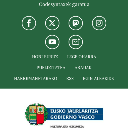
Codesyntaxek garatua
HONI BURUZ
LEGE OHARRA
PUBLIZITATEA
ARAUAK
HARREMANETARAKO
RSS
EGIN ALEAKIDE