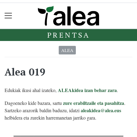
PRENTSA
ALEA
Alea 019
ALEAkidea izan behar zara
Edukiak ikusi ahal izateko,
.
zure erabiltzaile eta pasahitza
Dagoeneko kide bazara, sartu
.
aleakidea@alea.eus
Sartzeko arazorik baldin baduzu, idatzi
helbidera eta zurekin harremanetan jarriko gara.