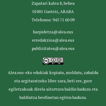
Zapatari kalea 8, behea
01001 Gasteiz, ARABA
Telefonoa: 945 71 60 09
harpidetza@alea.eus
erredakzioa@alea.eus
publizitatea@alea.eus
Alea.eus-eko edukiak kopiatu, moldatu, zabaldu
eta argitaratzeko libre zara, beti ere, gure
egiletzakoak direla aitortzen baldin baduzu eta
baldintza berdinetan egiten baduzu.