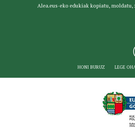
Alea.eus-eko edukiak kopiatu, moldatu, za
HONI BURUZ
LEGE OH