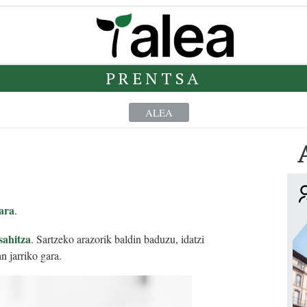
PRENTSA
ALEA
ara
.
sahitza
. Sartzeko arazorik baldin baduzu, idatzi
n jarriko gara.