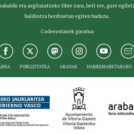
baldu eta argitaratzeko libre zara, beti ere, gure egile
baldintza berdinetan egiten baduzu.
Codesyntaxek garatua
ARRA
PUBLIZITATEA
ARAUAK
HARREMANETARAKO