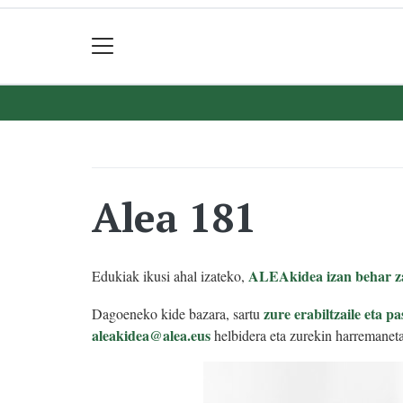
Alea 181
ALEAkidea izan behar z
Edukiak ikusi ahal izateko,
zure erabiltzaile eta pa
Dagoeneko kide bazara, sartu
aleakidea@alea.eus
helbidera eta zurekin harremaneta