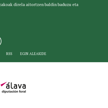
tzakoak direla aitortzen baldin baduzu eta
RSS
EGIN ALEAKIDE