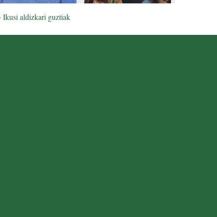
»
Ikusi aldizkari guztiak