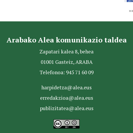
»
Arabako Alea komunikazio taldea
Zapatari kalea 8, behea
01001 Gasteiz, ARABA
Telefonoa: 945 71 60 09
harpidetza@alea.eus
erredakzioa@alea.eus
publizitatea@alea.eus