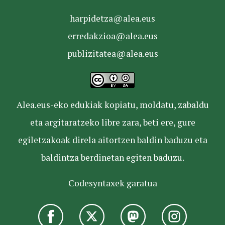
harpidetza@alea.eus
erredakzioa@alea.eus
publizitatea@alea.eus
Alea.eus-eko edukiak kopiatu, moldatu, zabaldu
eta argitaratzeko libre zara, beti ere, gure
egiletzakoak direla aitortzen baldin baduzu eta
baldintza berdinetan egiten baduzu.
Codesyntaxek garatua