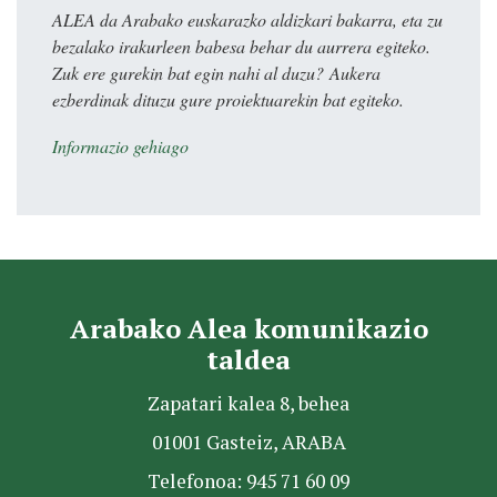
ALEA da Arabako euskarazko aldizkari bakarra, eta zu
bezalako irakurleen babesa behar du aurrera egiteko.
Zuk ere gurekin bat egin nahi al duzu? Aukera
ezberdinak dituzu gure proiektuarekin bat egiteko.
Informazio gehiago
Arabako Alea komunikazio
taldea
Zapatari kalea 8, behea
01001 Gasteiz, ARABA
Telefonoa: 945 71 60 09