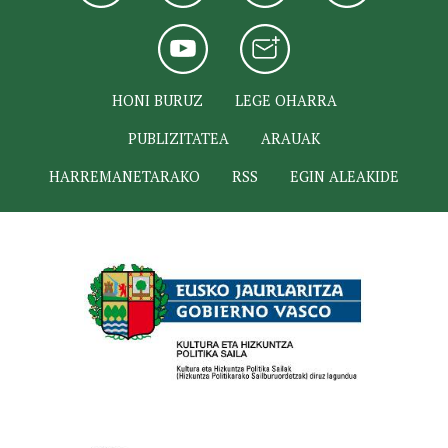
HONI BURUZ
LEGE OHARRA
PUBLIZITATEA
ARAUAK
HARREMANETARAKO
RSS
EGIN ALEAKIDE