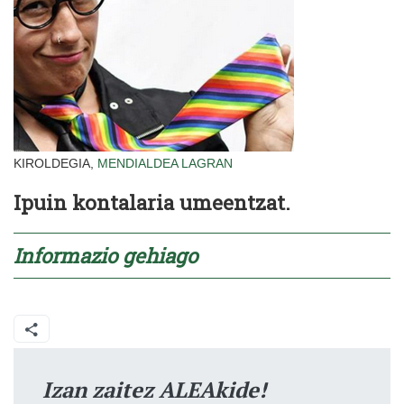
KIROLDEGIA,
MENDIALDEA
LAGRAN
Ipuin kontalaria umeentzat.
Informazio
gehiago
Izan zaitez ALEAkide!