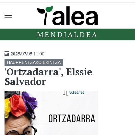
MENDIALDEA
2025/07/05
11:00
HAURRENTZAKO EKINTZA
'Ortzadarra', Elssie
Salvador