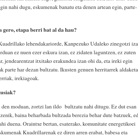
 egin nahi dugu, eskumenak banatu eta denen artean egin, parte-
 gero, etapa berri bat al da hau?
 Kuadrillako lehendakariorde, Kanpezuko Udaleko zinegotzi iz
orduan ez nuen ezer eskura izan, ez zidaten laguntzen, ez zuten
r, jendearentzat itxitako erakundea izan ohi da, eta ireki egin
k parte har dezan bultzatu. Ikusten genuen herritarrek aldaketa
erriak, irekiagoak.
gusiak?
 den moduan, zortzi lan ildo
bultzatu nahi ditugu. Ez dut esan
z zenik, baina beharbada bultzada berezia behar dute batzuek, e
hi duena. Oraintxe bertan, esaterako, komunitate energetikoei
eskumenak Kuadrillarenak ez diren arren erabat, babesa eta