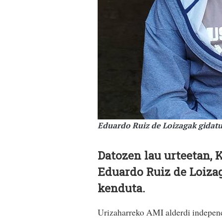
Eduardo Ruiz de Loizagak gidat
Datozen lau urteetan,
Eduardo Ruiz de Loizag
kenduta.
Urizaharreko AMI alderdi independ