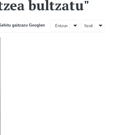
tzea bultzatu"
Gehitu gaitzazu Googlen
Entzun
Itzuli