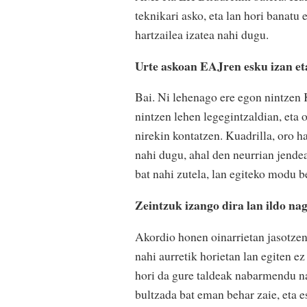
teknikari asko, eta lan hori banatu
hartzailea izatea nahi dugu.
Urte askoan EAJren esku izan eta
Bai. Ni lehenago ere egon nintzen
nintzen lehen legegintzaldian, eta 
nirekin kontatzen. Kuadrilla, oro ha
nahi dugu, ahal den neurrian jendea
bat nahi zutela, lan egiteko modu b
Zeintzuk izango dira lan ildo na
Akordio honen oinarrietan jasotzen
nahi aurretik horietan lan egiten e
hori da gure taldeak nabarmendu na
bultzada bat eman behar zaie, eta 