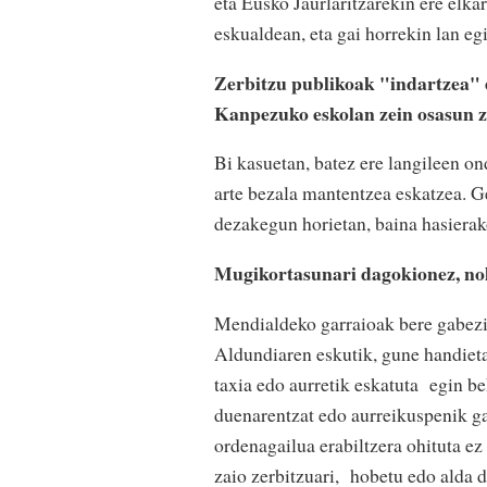
eta Eusko Jaurlaritzarekin ere elkar
eskualdean, eta gai horrekin lan e
Zerbitzu publikoak "indartzea" e
Kanpezuko eskolan zein osasun z
Bi kasuetan, batez ere langileen o
arte bezala mantentzea eskatzea. G
dezakegun horietan, baina hasierak
Mugikortasunari dagokionez, no
Mendialdeko garraioak bere gabezia
Aldundiaren eskutik, gune handieta
taxia edo aurretik eskatuta
egin be
duenarentzat edo aurreikuspenik gab
ordenagailua erabiltzera ohituta e
zaio zerbitzuari,
hobetu edo alda d