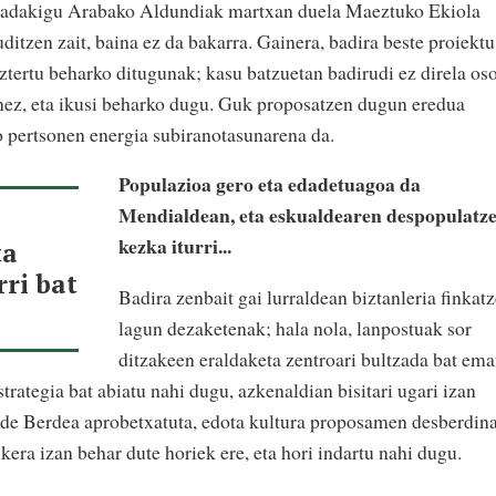
Badakigu Arabako Aldundiak martxan duela Maeztuko Ekiola
uditzen zait, baina ez da bakarra. Gainera, badira beste proiektu
aztertu beharko ditugunak; kasu batzuetan badirudi ez direla os
ez, eta ikusi beharko dugu. Guk proposatzen dugun eredua
o pertsonen energia subiranotasunarena da.
Populazioa gero eta edadetuagoa da
Mendialdean, eta eskualdearen despopulatz
kezka iturri...
ta
rri bat
Badira zenbait gai lurraldean biztanleria finkat
lagun dezaketenak; hala nola, lanpostuak sor
ditzakeen eraldaketa zentroari bultzada bat em
trategia bat abiatu nahi dugu, azkenaldian bisitari ugari izan
ide Berdea aprobetxatuta, edota kultura proposamen desberdin
era izan behar dute horiek ere, eta hori indartu nahi dugu.