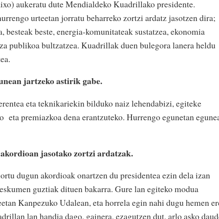
xo) aukeratu dute Mendialdeko Kuadrillako presidente.
rrengo urteetan jorratu beharreko zortzi ardatz jasotzen dira;
, besteak beste, energia-komunitateak sustatzea, ekonomia
tza publikoa bultzatzea. Kuadrillak duen bulegora lanera heldu
ea.
gunean jartzeko astirik gabe.
erentea eta teknikariekin bilduko naiz lehendabizi, egiteke
ko
eta premiazkoa dena erantzuteko. Hurrengo egunetan egune
akordioan jasotako zortzi ardatzak.
ortu dugun akordioak onartzen du presidentea ezin dela izan
a eskumen guztiak dituen bakarra. Gure lan egiteko modua
teetan Kanpezuko Udalean, eta horrela egin nahi dugu hemen er
rillan lan handia dago, gainera, ezagutzen dut, arlo asko daud