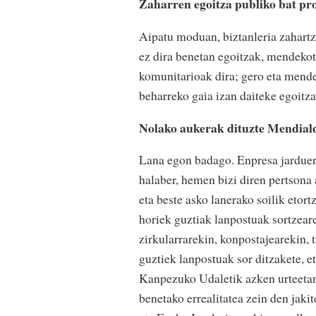
Zaharren egoitza publiko bat pr
Aipatu moduan, biztanleria zahartz
ez dira benetan egoitzak, mendekot
komunitarioak dira; gero eta mende
beharreko gaia izan daiteke egoitz
Nolako aukerak dituzte Mendial
Lana egon badago. Enpresa jarduera
halaber, hemen bizi diren pertsona
eta beste asko lanerako soilik etort
horiek guztiak lanpostuak sortzear
zirkularrarekin, konpostajearekin, 
guztiek lanpostuak sor ditzakete, e
Kanpezuko Udaletik azken urteetan g
benetako errealitatea zein den jaki