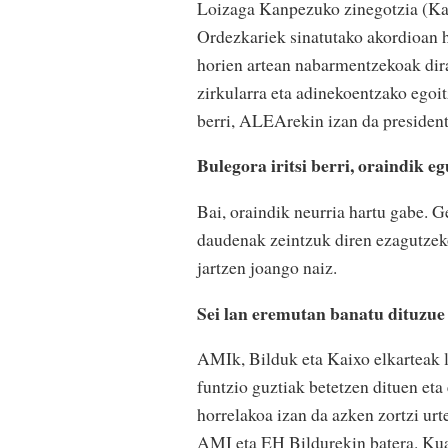
Loizaga Kanpezuko zinegotzia (Kai
Ordezkariek sinatutako akordioan hu
horien artean nabarmentzekoak dira
zirkularra eta adinekoentzako egoi
berri, ALEArekin izan da president
Bulegora iritsi berri, oraindik e
Bai, oraindik neurria hartu gabe. G
daudenak zeintzuk diren ezagutze
jartzen joango naiz.
Sei lan eremutan banatu dituzue 
AMIk, Bilduk eta Kaixo elkarteak l
funtzio guztiak betetzen dituen et
horrelakoa izan da azken zortzi ur
AMI eta EH Bildurekin batera. Kuad