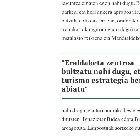
laguntza ematen egon nahi dugu. 
parkea, eta hori aukera aproposa ir
batzuk, eolikoak tartean, oraindik 
iraunkorrak ingurumenari dagokion
instalazio txikiena eta Mendialdek
"Eraldaketa zentroa
bultzatu nahi dugu, e
turismo estrategia be
abiatu"
nahi diogu, eta turismorako beste es
dituzten
Ignaziotar Bidea edota B
areagotuta. Lanpostuak sortzeko auk