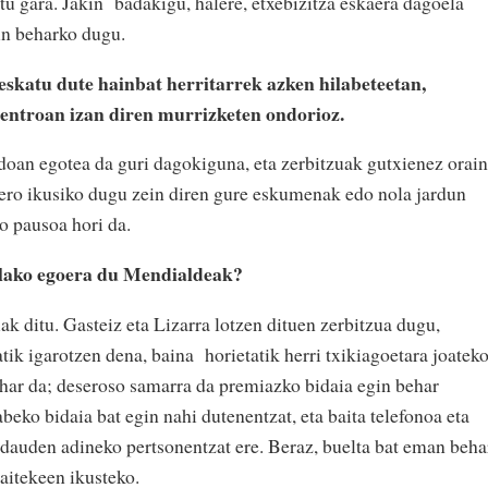
tu gara. Jakin
badakigu, halere, etxebizitza eskaera dagoela
gin beharko dugu.
skatu dute hainbat herritarrek azken hilabeteetan,
entroan izan diren murrizketen ondorioz.
ndoan egotea da guri dagokiguna, eta zerbitzuak gutxienez orain
ero ikusiko dugu zein diren gure eskumenak edo nola jardun
o pausoa hori da.
lako egoera du Mendialdeak?
k ditu. Gasteiz eta Lizarra lotzen dituen zerbitzua dugu,
tik igarotzen dena, baina
horietatik herri txikiagoetara joatek
har da; deseroso samarra da premiazko bidaia egin behar
eko bidaia bat egin nahi dutenentzat, eta baita telefonoa eta
z dauden adineko pertsonentzat ere. Beraz, buelta bat eman beha
aitekeen ikusteko.