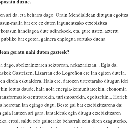
oposatu duzue.
en ari da, eta beharra dago. Orain Mendialdean ditugun egoitz
asun-maila bat ere ez duten lagunentzako etxebizitza
kotasun handiagoa dute adinekoek, eta, gure ustez, aztertu
a publiko bat egotea, gainera enplegua sortuko duena.
dean geratu nahi duten gazteek?
 dago, abeltzaintzaren sektorean, nekazaritzan... Egia da,
 askok Gasteizen, Lizarran edo Logroñon ere lan egiten dutela,
zen direla eskualdera. Hala ere, datozen urteetarako ditugun ide
ekin lotuta daude, hala nola energia-komunitateekin, ekonomia
transformazio-zentroarekin, turismoarekin, egoitzekin... Horiek
ta horretan lan egingo dugu. Beste gai bat etxebizitzarena da;
aia lantzen ari gara, lantaldeak egin ditugu etxebizitzaren
teko, erosi, saldu edo gainerako beharrak zein diren ezagutzeko,