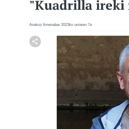
"Kuadrilla ireki
Anakoz Amenabar
2023ko urriaren 7a