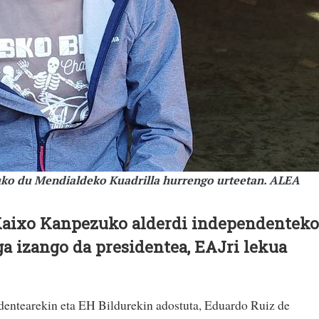
uko du Mendialdeko Kuadrilla hurrengo urteetan. ALEA
 Kaixo Kanpezuko alderdi independenteko
a izango da presidentea, EAJri lekua
entearekin eta EH Bildurekin adostuta, Eduardo Ruiz de