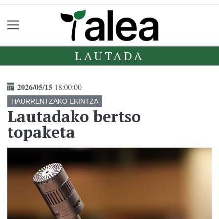
LAUTADA
2026/05/15
18:00:00
HAURRENTZAKO EKINTZA
Lautadako bertso
topaketa