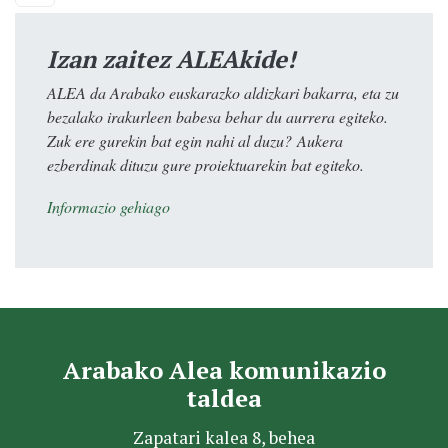
Izan zaitez ALEAkide!
ALEA da Arabako euskarazko aldizkari bakarra, eta zu
bezalako irakurleen babesa behar du aurrera egiteko.
Zuk ere gurekin bat egin nahi al duzu? Aukera
ezberdinak dituzu gure proiektuarekin bat egiteko.
Informazio gehiago
Arabako Alea komunikazio
taldea
Zapatari kalea 8, behea