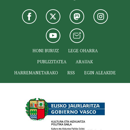
HONI BURUZ
LEGE OHARRA
PUBLIZITATEA
ARAUAK
HARREMANETARAKO
RSS
EGIN ALEAKIDE