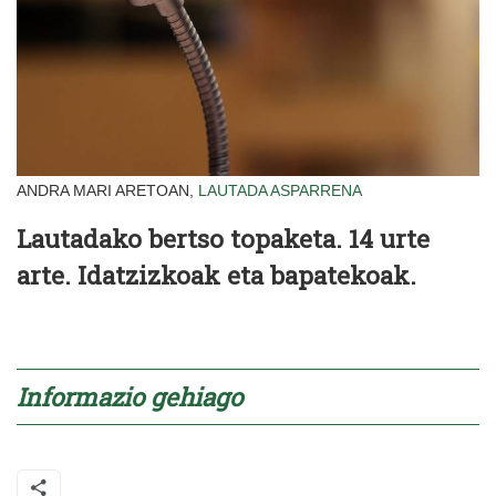
ANDRA MARI ARETOAN,
LAUTADA
ASPARRENA
Lautadako bertso topaketa. 14 urte
arte. Idatzizkoak eta bapatekoak.
Informazio gehiago