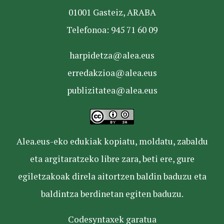
01001 Gasteiz, ARABA
Telefonoa: 945 71 60 09
harpidetza@alea.eus
erredakzioa@alea.eus
publizitatea@alea.eus
Alea.eus-eko edukiak kopiatu, moldatu, zabaldu
eta argitaratzeko libre zara, beti ere, gure
egiletzakoak direla aitortzen baldin baduzu eta
baldintza berdinetan egiten baduzu.
Codesyntaxek garatua