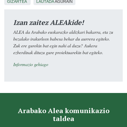
GIZARTEA
LAUTADA
AGURAIN
Izan zaitez ALEAkide!
ALEA da Arabako euskarazko aldizkari bakarra, eta zu
bezalako irakurleen babesa behar du aurrera egiteko.
Zuk ere gurekin bat egin nahi al duzu? Aukera
ezberdinak dituzu gure proiektuarekin bat egiteko.
Informazio gehiago
Arabako Alea komunikazio
taldea