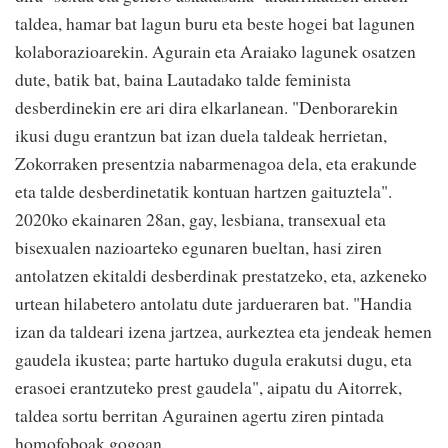
taldea, hamar bat lagun buru eta beste hogei bat lagunen
kolaborazioarekin. Agurain eta Araiako lagunek osatzen
dute, batik bat, baina Lautadako talde feminista
desberdinekin ere ari dira elkarlanean. "Denborarekin
ikusi dugu erantzun bat izan duela taldeak herrietan,
Zokorraken presentzia nabarmenagoa dela, eta erakunde
eta talde desberdinetatik kontuan hartzen gaituztela".
2020ko ekainaren 28an, gay, lesbiana, transexual eta
bisexualen nazioarteko egunaren bueltan, hasi ziren
antolatzen ekitaldi desberdinak prestatzeko, eta, azkeneko
urtean hilabetero antolatu dute jardueraren bat. "Handia
izan da taldeari izena jartzea, aurkeztea eta jendeak hemen
gaudela ikustea; parte hartuko dugula erakutsi dugu, eta
erasoei erantzuteko prest gaudela", aipatu du Aitorrek,
taldea sortu berritan Agurainen agertu ziren pintada
homofoboak gogoan.