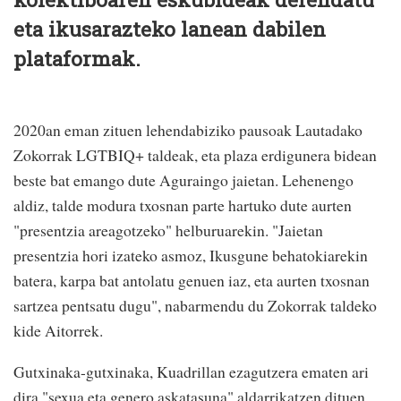
eta ikusarazteko lanean dabilen
plataformak.
2020an eman zituen lehendabiziko pausoak Lautadako
Zokorrak LGTBIQ+ taldeak, eta plaza erdigunera bidean
beste bat emango dute Aguraingo jaietan. Lehenengo
aldiz, talde modura txosnan parte hartuko dute aurten
"presentzia areagotzeko" helburuarekin. "Jaietan
presentzia hori izateko asmoz, Ikusgune behatokiarekin
batera, karpa bat antolatu genuen iaz, eta aurten txosnan
sartzea pentsatu dugu", nabarmendu du Zokorrak taldeko
kide Aitorrek.
Gutxinaka-gutxinaka, Kuadrillan ezagutzera ematen ari
dira "sexua eta genero askatasuna" aldarrikatzen dituen