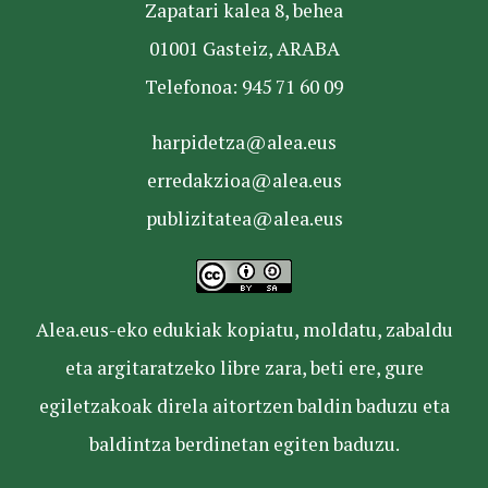
Zapatari kalea 8, behea
01001 Gasteiz, ARABA
Telefonoa: 945 71 60 09
harpidetza@alea.eus
erredakzioa@alea.eus
publizitatea@alea.eus
Alea.eus-eko edukiak kopiatu, moldatu, zabaldu
eta argitaratzeko libre zara, beti ere, gure
egiletzakoak direla aitortzen baldin baduzu eta
baldintza berdinetan egiten baduzu.