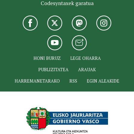
Codesyntaxek garatua
HONI BURUZ
LEGE OHARRA
PUBLIZITATEA
ARAUAK
HARREMANETARAKO
RSS
EGIN ALEAKIDE