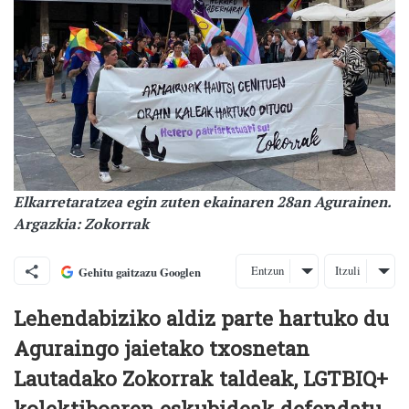
Elkarretaratzea egin zuten ekainaren 28an Agurainen.
Argazkia: Zokorrak
Entzun
Itzuli
Gehitu gaitzazu Googlen
Lehendabiziko aldiz parte hartuko du
Aguraingo jaietako txosnetan
Lautadako Zokorrak taldeak, LGTBIQ+
kolektiboaren eskubideak defendatu