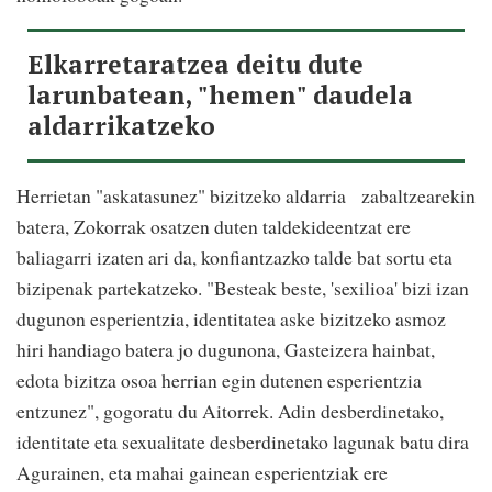
Elkarretaratzea deitu dute
larunbatean, "hemen" daudela
aldarrikatzeko
Herrietan "askatasunez" bizitzeko aldarria
zabaltzearekin
batera, Zokorrak osatzen duten taldekideentzat ere
baliagarri izaten ari da, konfiantzazko talde bat sortu eta
bizipenak partekatzeko. "Besteak beste, 'sexilioa' bizi izan
dugunon esperientzia, identitatea aske bizitzeko asmoz
hiri handiago batera jo dugunona, Gasteizera hainbat,
edota bizitza osoa herrian egin dutenen esperientzia
entzunez", gogoratu du Aitorrek. Adin desberdinetako,
identitate eta sexualitate desberdinetako lagunak batu dira
Agurainen, eta mahai gainean esperientziak ere