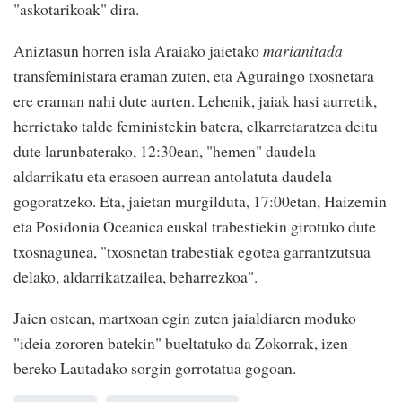
"askotarikoak" dira.
Aniztasun horren isla Araiako jaietako
marianitada
transfeministara eraman zuten, eta Aguraingo txosnetara
ere eraman nahi dute aurten. Lehenik, jaiak hasi aurretik,
herrietako talde feministekin batera, elkarretaratzea deitu
dute larunbaterako, 12:30ean, "hemen" daudela
aldarrikatu eta erasoen aurrean antolatuta daudela
gogoratzeko. Eta, jaietan murgilduta, 17:00etan, Haizemin
eta Posidonia Oceanica euskal trabestiekin girotuko dute
txosnagunea, "txosnetan trabestiak egotea garrantzutsua
delako, aldarrikatzailea, beharrezkoa".
Jaien ostean, martxoan egin zuten jaialdiaren moduko
"ideia zororen batekin" bueltatuko da Zokorrak, izen
bereko Lautadako sorgin gorrotatua gogoan.