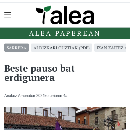
ALEA PAPEREAN
SARRERA
ALDIZKARI GUZTIAK (PDF)
IZAN ZAITEZ A
Beste pauso bat
erdigunera
Anakoz Amenabar
2024ko urriaren 4a